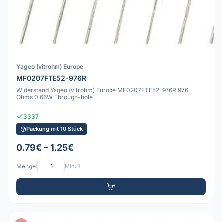
Yageo (vitrohm) Europe
MF0207FTE52-976R
Widerstand Yageo (vitrohm) Europe MF0207FTE52-976R 976
Ohms 0.66W Through-hole
3337
Packung mit 10 Stück
0.79€ – 1.25€
Menge:
Min: 1