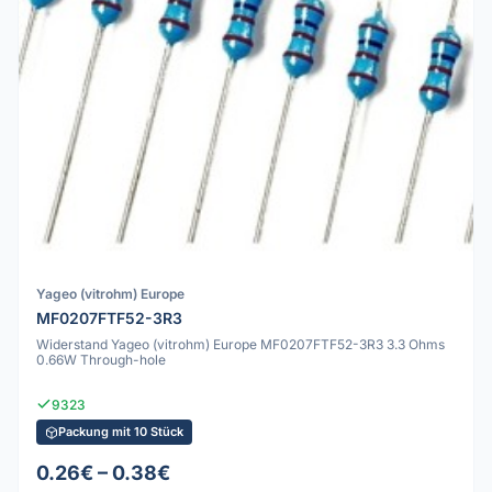
Yageo (vitrohm) Europe
MF0207FTF52-3R3
Widerstand Yageo (vitrohm) Europe MF0207FTF52-3R3 3.3 Ohms
0.66W Through-hole
9323
Packung mit 10 Stück
0.26€ – 0.38€