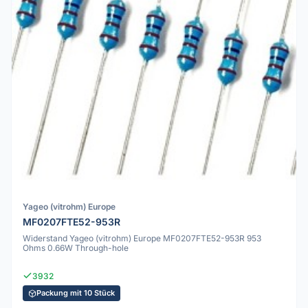
Yageo (vitrohm) Europe
MF0207FTE52-953R
Widerstand Yageo (vitrohm) Europe MF0207FTE52-953R 953
Ohms 0.66W Through-hole
3932
Packung mit 10 Stück