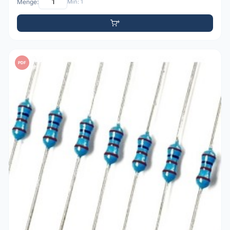
Menge:
Min: 1
PDF