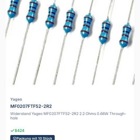
Yageo
MF0207FTF52-2R2
Widerstand Yageo MF0207FTF52-2R2 2.2 Ohms 0.66W Through-
hole
8424
Packung mit 10 Stück