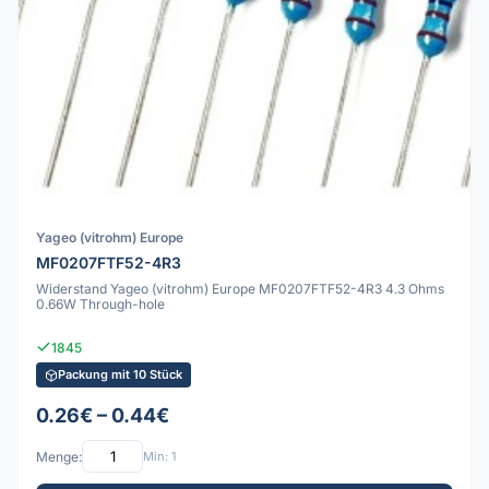
Yageo (vitrohm) Europe
MF0207FTF52-4R3
Widerstand Yageo (vitrohm) Europe MF0207FTF52-4R3 4.3 Ohms
0.66W Through-hole
1845
Packung mit 10 Stück
0.26€ – 0.44€
Menge:
Min: 1