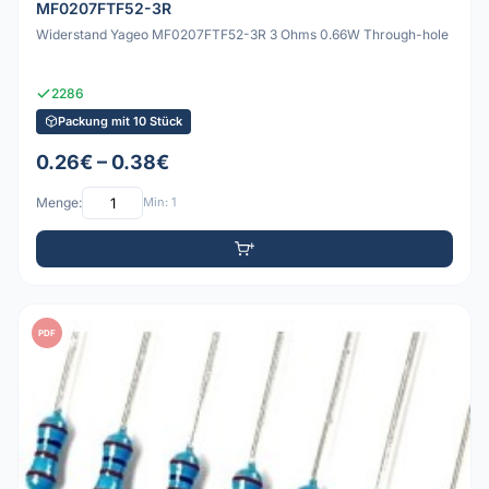
MF0207FTF52-3R
Widerstand Yageo MF0207FTF52-3R 3 Ohms 0.66W Through-hole
2286
Packung mit 10 Stück
0.26€ – 0.38€
Menge:
Min: 1
PDF