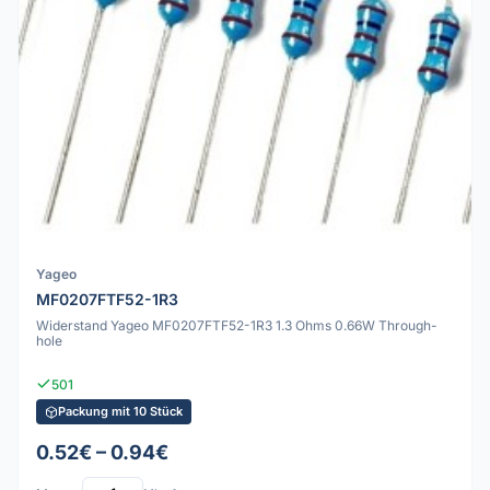
Yageo
MF0207FTF52-1R3
Widerstand Yageo MF0207FTF52-1R3 1.3 Ohms 0.66W Through-
hole
501
Packung mit 10 Stück
0.52€ – 0.94€