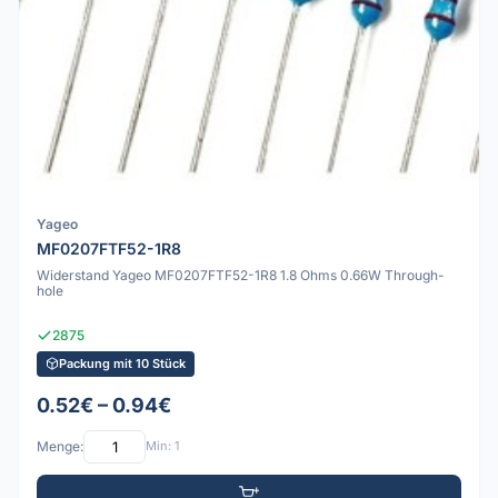
Yageo
MF0207FTF52-1R8
Widerstand Yageo MF0207FTF52-1R8 1.8 Ohms 0.66W Through-
hole
2875
Packung mit 10 Stück
0.52€ – 0.94€
Menge:
Min: 1