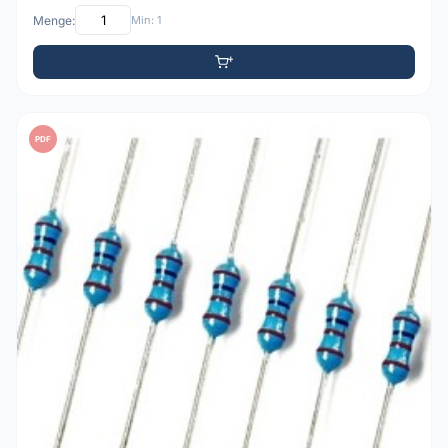
Menge:
Min: 1
PDF