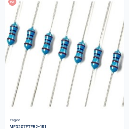
PDF
Yageo
MF0207FTF52-1R1