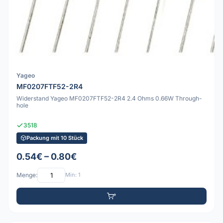
Yageo
MF0207FTF52-2R4
Widerstand Yageo MF0207FTF52-2R4 2.4 Ohms 0.66W Through-
hole
3518
Packung mit 10 Stück
0.54€ – 0.80€
Menge:
Min: 1