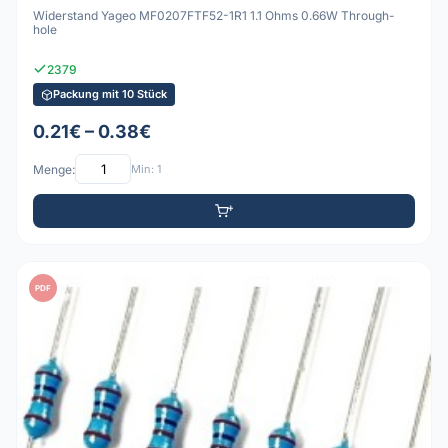
Widerstand Yageo MF0207FTF52-1R1 1.1 Ohms 0.66W Through-
hole
2379
Packung mit 10 Stück
0.21€ – 0.38€
Menge:
Min: 1
PDF