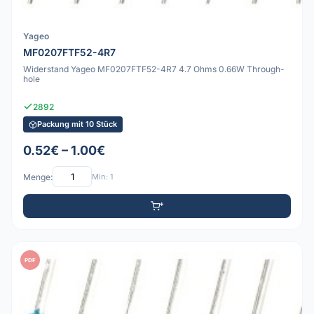
Yageo
MF0207FTF52-4R7
Widerstand Yageo MF0207FTF52-4R7 4.7 Ohms 0.66W Through-
hole
2892
Packung mit 10 Stück
0.52€ – 1.00€
Menge:
Min: 1
PDF