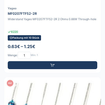
Yageo
MF0207FTF52-2R
Widerstand Yageo MF0207FTF52-2R 2 Ohms 0.66W Through-hole
6220
Packung mit 10 Stück
0.63€ – 1.25€
Menge:
Min: 1
PDF