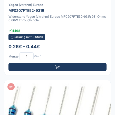
Yageo (vitrohm) Europe
MF0207FTE52-931R
Widerstand Yageo (vitrohm) Europe MF0207FTE52-931R 931 Ohms
0.66W Through-hole
4468
Packung mit 10 Stück
0.26€ – 0.44€
Menge:
Min: 1
PDF