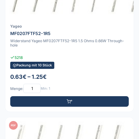
Yageo
MF0207FTF52-1R5
Widerstand Yageo MF0207FTF52-1R5 1.5 Ohms 0.66W Through-
hole
5218
Packung mit 10 Stück
0.63€ – 1.25€
Menge:
Min: 1
PDF