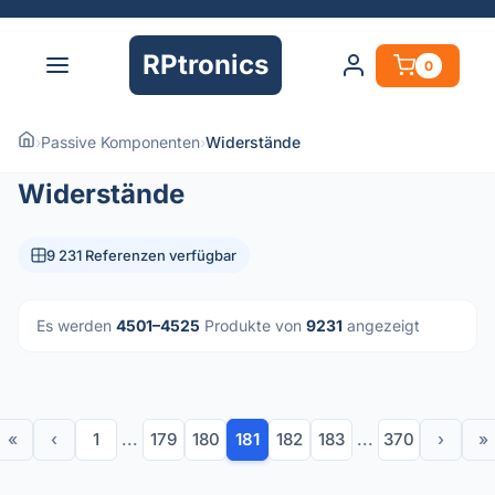
RPtronics
0
›
Passive Komponenten
›
Widerstände
Widerstände
9 231 Referenzen verfügbar
Es werden
4501–4525
Produkte von
9231
angezeigt
«
‹
1
...
179
180
181
182
183
...
370
›
»