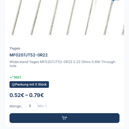
Yageo
MF0207JT52-0R22
Widerstand Yageo MF0207JT52-0R22 0.22 Ohms 0.6W Through-
hole
1861
Packung mit 5 Stück
0.52€ – 0.79€
Menge:
Min: 1