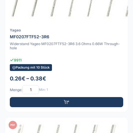
Yageo
MF0207FTF52-3R6
Widerstand Yageo MF0207FTF52-3R6 3.6 Ohms 0.66W Through-
hole
9911
Packung mit 10 Stück
0.26€ – 0.38€
Menge:
Min: 1
PDF