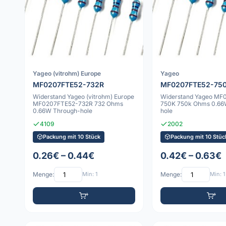
Yageo (vitrohm) Europe
Yageo
MF0207FTE52-732R
MF0207FTE52-75
Widerstand Yageo (vitrohm) Europe
Widerstand Yageo MF
MF0207FTE52-732R 732 Ohms
750K 750k Ohms 0.66
0.66W Through-hole
hole
4109
2002
Packung mit 10 Stück
Packung mit 10 Stüc
0.26€ – 0.44€
0.42€ – 0.63€
Menge:
Min: 1
Menge:
Min: 1