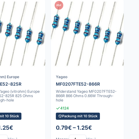
PDF
ohm) Europe
Yageo
E52-825R
MF0207FTE52-866R
Yageo (vitrohm) Europe
Widerstand Yageo MF0207FTE52-
2-825R 825 Ohms
866R 866 Ohms 0.66W Through-
gh-hole
hole
4124
it 10 Stück
Packung mit 10 Stück
1.25€
0.79€ – 1.25€