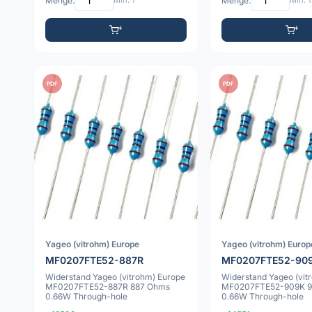
Menge:
Min: 1
Menge:
Min: 1
PDF
PDF
Yageo (vitrohm) Europe
Yageo (vitrohm) Europ
MF0207FTE52-887R
MF0207FTE52-90
Widerstand Yageo (vitrohm) Europe
Widerstand Yageo (vit
MF0207FTE52-887R 887 Ohms
MF0207FTE52-909K 9
0.66W Through-hole
0.66W Through-hole