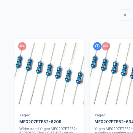
«
PDF
PDF
Yageo
Yageo
MF0207FTE52-620R
MF0207FTE52-63
Widerstand Yageo MF0207FTE52-
Yageo MF0207FTE52-
620R 620 Ohms 0.66W Through-
Metallschichtwidersta