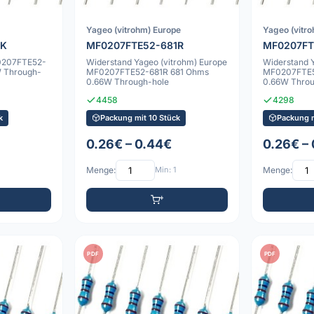
Yageo (vitrohm) Europe
Yageo (vitr
1K
MF0207FTE52-681R
MF0207FT
0207FTE52-
Widerstand Yageo (vitrohm) Europe
Widerstand 
W Through-
MF0207FTE52-681R 681 Ohms
MF0207FTE5
0.66W Through-hole
0.66W Throu
4458
4298
k
Packung mit 10 Stück
Packung m
0.26€ – 0.44€
0.26€ –
Menge:
Min: 1
Menge:
PDF
PDF