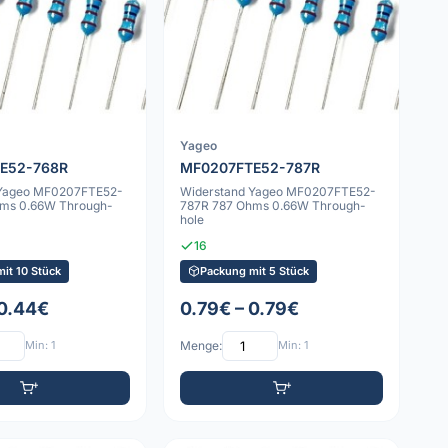
Yageo
E52-768R
MF0207FTE52-787R
 Yageo MF0207FTE52-
Widerstand Yageo MF0207FTE52-
hms 0.66W Through-
787R 787 Ohms 0.66W Through-
hole
16
it 10 Stück
Packung mit 5 Stück
 0.44€
0.79€ – 0.79€
Min: 1
Menge:
Min: 1