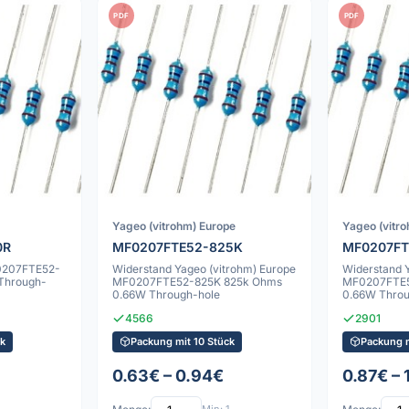
PDF
PDF
Yageo (vitrohm) Europe
Yageo (vitr
0R
MF0207FTE52-825K
MF0207FT
0207FTE52-
Widerstand Yageo (vitrohm) Europe
Widerstand 
Through-
MF0207FTE52-825K 825k Ohms
MF0207FTE5
0.66W Through-hole
0.66W Throu
4566
2901
k
Packung mit 10 Stück
Packung m
0.63€ – 0.94€
0.87€ – 