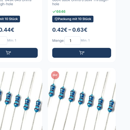
gh-hole
hole
6646
it 10 Stück
Packung mit 10 Stück
 0.44€
0.42€ – 0.63€
Min: 1
Menge:
Min: 1
PDF