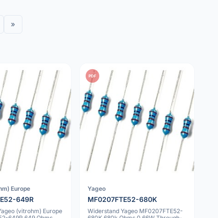
»
PDF
ohm) Europe
Yageo
E52-649R
MF0207FTE52-680K
Yageo (vitrohm) Europe
Widerstand Yageo MF0207FTE52-
2-649R 649 Ohms
680K 680k Ohms 0.66W Through-