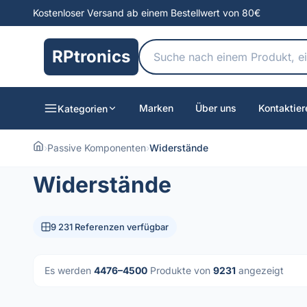
Kostenloser Versand ab einem Bestellwert von 80€
RPtronics
Marken
Über uns
Kontaktier
Kategorien
›
Passive Komponenten
›
Widerstände
Widerstände
9 231 Referenzen verfügbar
Es werden
4476–4500
Produkte von
9231
angezeigt