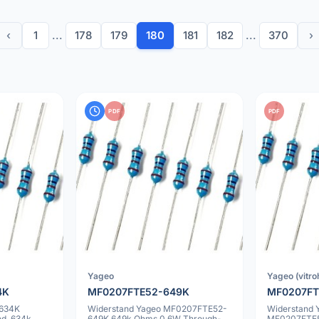
‹
1
...
178
179
180
181
182
...
370
›
PDF
PDF
Yageo
Yageo (vitr
4K
MF0207FTE52-649K
MF0207FT
634K
Widerstand Yageo MF0207FTE52-
Widerstand 
nd, 634k
649K 649k Ohms 0.6W Through-
MF0207FTE5