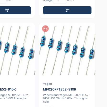
Min: 1
Menge:
Min: 1
PDF
Yageo
E52-910K
MF0207FTE52-910R
 Yageo MF0207FTE52-
Widerstand Yageo MF0207FTE52-
hms 0.6W Through-
910R 910 Ohms 0.66W Through-
hole