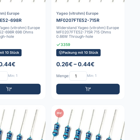
ohm) Europe
Yageo (vitrohm) Europe
E52-698R
MF0207FTE52-715R
Yageo (vitrohm) Europe
Widerstand Yageo (vitrohm) Europe
2-698R 698 Ohms
MF0207FTE52-715R 715 Ohms
gh-hole
0.66W Through-hole
3359
it 10 Stück
Packung mit 10 Stück
 0.44€
0.26€ – 0.44€
Min: 1
Menge:
Min: 1
PDF