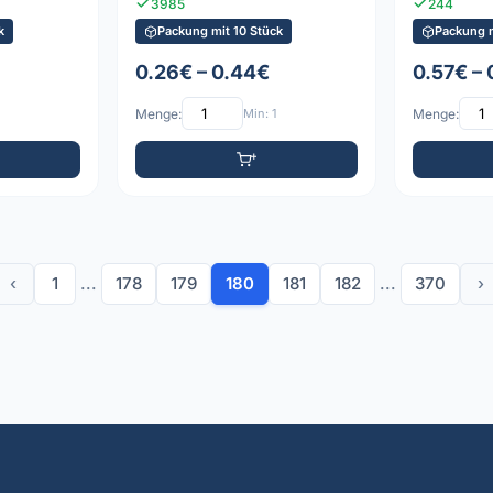
3985
244
k
Packung mit 10 Stück
Packung m
0.26€ – 0.44€
0.57€ –
Menge:
Min: 1
Menge:
‹
1
...
178
179
180
181
182
...
370
›