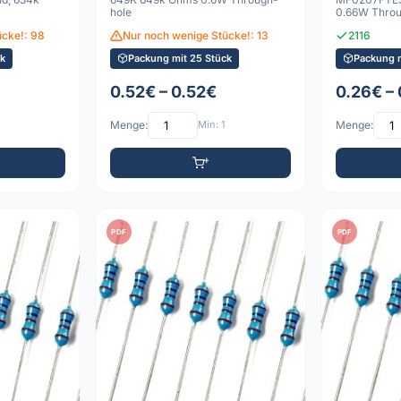
hole
0.66W Throu
ücke!: 98
Nur noch wenige Stücke!: 13
2116
k
Packung mit 25 Stück
Packung m
0.52€ – 0.52€
0.26€ –
Menge:
Min: 1
Menge:
PDF
PDF