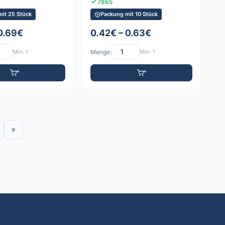
7865
it 25 Stück
Packung mit 10 Stück
 0.69€
0.42€ – 0.63€
Min: 1
Menge:
Min: 1
»