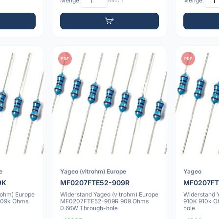
Menge:
Min: 1
Menge:
PDF
PDF
e
Yageo (vitrohm) Europe
Yageo
9K
MF0207FTE52-909R
MF0207FT
rohm) Europe
Widerstand Yageo (vitrohm) Europe
Widerstand
09k Ohms
MF0207FTE52-909R 909 Ohms
910K 910k O
0.66W Through-hole
hole