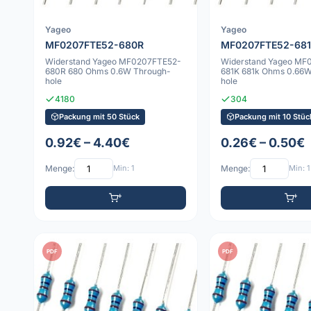
Yageo
Yageo
MF0207FTE52-680R
MF0207FTE52-68
Widerstand Yageo MF0207FTE52-
Widerstand Yageo MF
680R 680 Ohms 0.6W Through-
681K 681k Ohms 0.66
hole
hole
4180
304
Packung mit 50 Stück
Packung mit 10 Stüc
0.92€ – 4.40€
0.26€ – 0.50€
Menge:
Min: 1
Menge:
Min: 1
PDF
PDF