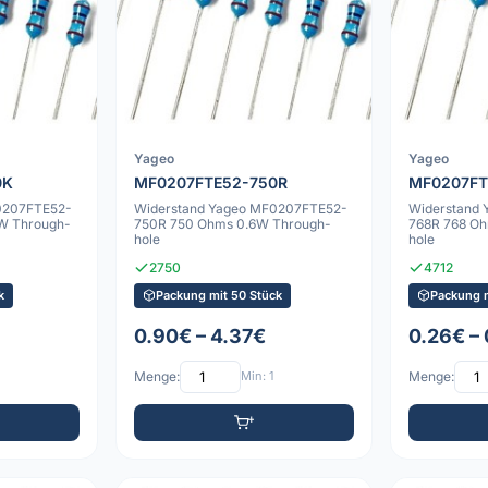
Yageo
Yageo
0K
MF0207FTE52-750R
MF0207FT
0207FTE52-
Widerstand Yageo MF0207FTE52-
Widerstand
W Through-
750R 750 Ohms 0.6W Through-
768R 768 O
hole
hole
2750
4712
k
Packung mit 50 Stück
Packung m
0.90€ – 4.37€
0.26€ –
Menge:
Min: 1
Menge: