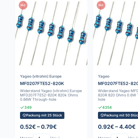
PDF
PDF
Yageo (vitrohm) Europe
Yageo
MF0207FTE52-820K
MF0207FTE52-82
Widerstand Yageo (vitrohm) Europe
Widerstand Yageo MF
MF0207FTE52-820K 820k Ohms
820R 820 Ohms 0.6W 
0.66W Through-hole
hole
349
4354
Packung mit 25 Stück
Packung mit 50 Stüc
0.52€ – 0.79€
0.92€ – 4.40€