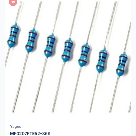
PDF
Yageo
MF0207FTE52-36K