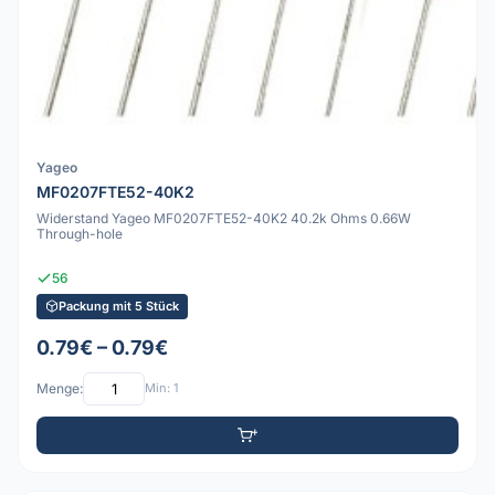
Yageo
MF0207FTE52-40K2
Widerstand Yageo MF0207FTE52-40K2 40.2k Ohms 0.66W
Through-hole
56
Packung mit 5 Stück
0.79€ – 0.79€
Menge:
Min: 1