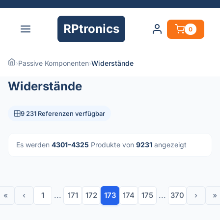
RPtronics
0
›
Passive Komponenten
›
Widerstände
Widerstände
9 231 Referenzen verfügbar
Es werden
4301–4325
Produkte von
9231
angezeigt
«
‹
1
...
171
172
173
174
175
...
370
›
»