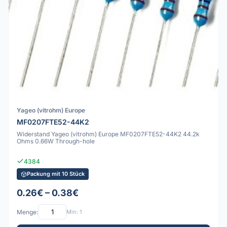
Yageo (vitrohm) Europe
MF0207FTE52-44K2
Widerstand Yageo (vitrohm) Europe MF0207FTE52-44K2 44.2k
Ohms 0.66W Through-hole
4384
Packung mit 10 Stück
0.26€ – 0.38€
Menge:
Min: 1