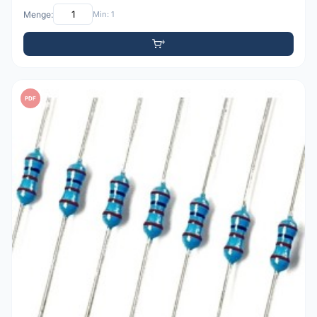
Menge:
Min: 1
PDF