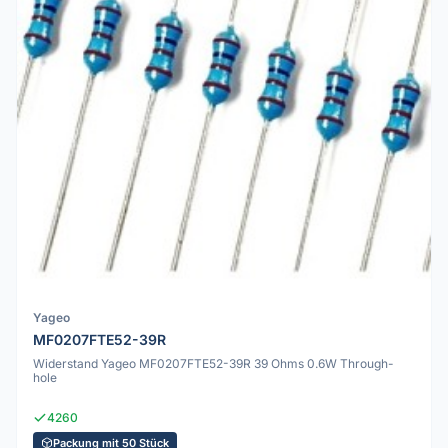
Yageo
MF0207FTE52-39R
Widerstand Yageo MF0207FTE52-39R 39 Ohms 0.6W Through-
hole
4260
Packung mit 50 Stück