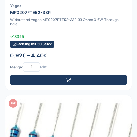
Yageo
MF0207FTE52-33R
Widerstand Yageo MF0207FTE52-33R 33 Ohms 0.6W Through-
hole
3395
Packung mit 50 Stück
0.92€ – 4.40€
Menge:
Min: 1
PDF