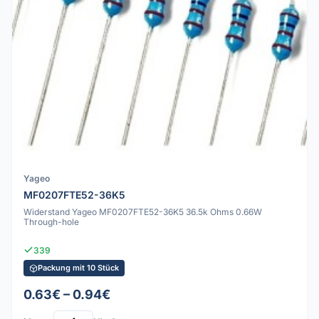
Yageo
MF0207FTE52-36K5
Widerstand Yageo MF0207FTE52-36K5 36.5k Ohms 0.66W
Through-hole
339
Packung mit 10 Stück
0.63€ – 0.94€