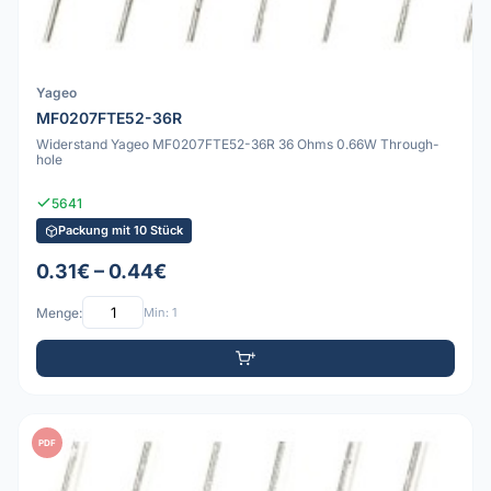
Yageo
MF0207FTE52-36R
Widerstand Yageo MF0207FTE52-36R 36 Ohms 0.66W Through-
hole
5641
Packung mit 10 Stück
0.31€ – 0.44€
Menge:
Min: 1
PDF