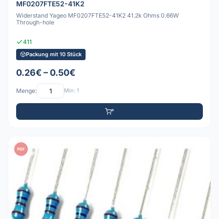
MF0207FTE52-41K2
Widerstand Yageo MF0207FTE52-41K2 41.2k Ohms 0.66W
Through-hole
411
Packung mit 10 Stück
0.26€ – 0.50€
Menge:
Min: 1
PDF