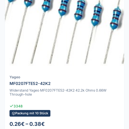
Yageo
MF0207FTE52-42K2
Widerstand Yageo MF0207FTE52-42K2 42.2k Ohms 0.66W
Through-hole
3348
Packung mit 10 Stück
0.26€ – 0.38€