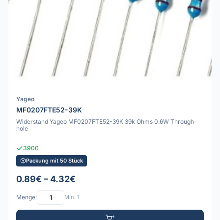
Yageo
MF0207FTE52-39K
Widerstand Yageo MF0207FTE52-39K 39k Ohms 0.6W Through-
hole
3900
Packung mit 50 Stück
0.89€ – 4.32€
Menge:
Min: 1