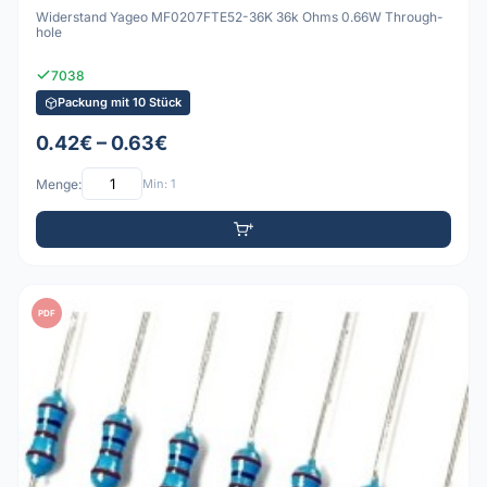
Widerstand Yageo MF0207FTE52-36K 36k Ohms 0.66W Through-
hole
7038
Packung mit 10 Stück
0.42€ – 0.63€
Menge:
Min: 1
PDF