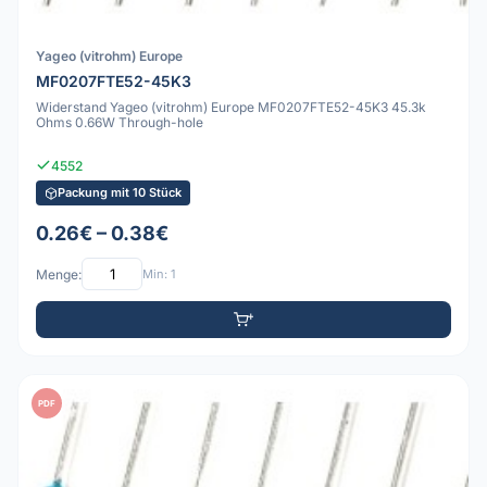
Yageo (vitrohm) Europe
MF0207FTE52-45K3
Widerstand Yageo (vitrohm) Europe MF0207FTE52-45K3 45.3k
Ohms 0.66W Through-hole
4552
Packung mit 10 Stück
0.26€ – 0.38€
Menge:
Min: 1
PDF