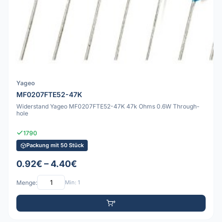
Yageo
MF0207FTE52-47K
Widerstand Yageo MF0207FTE52-47K 47k Ohms 0.6W Through-
hole
1790
Packung mit 50 Stück
0.92€ – 4.40€
Menge:
Min: 1