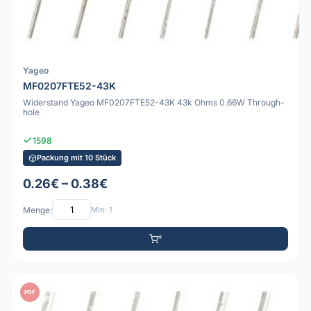
Yageo
MF0207FTE52-43K
Widerstand Yageo MF0207FTE52-43K 43k Ohms 0.66W Through-
hole
1598
Packung mit 10 Stück
0.26€ – 0.38€
Menge:
Min: 1
PDF