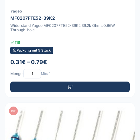
Yageo
MF0207FTE52-39K2
Widerstand Yageo MF0207FTE52-39K2 39.2k Ohms 0.66W
Through-hole
118
Packung mit 5 Stück
0.31€ – 0.79€
Menge:
Min: 1
PDF