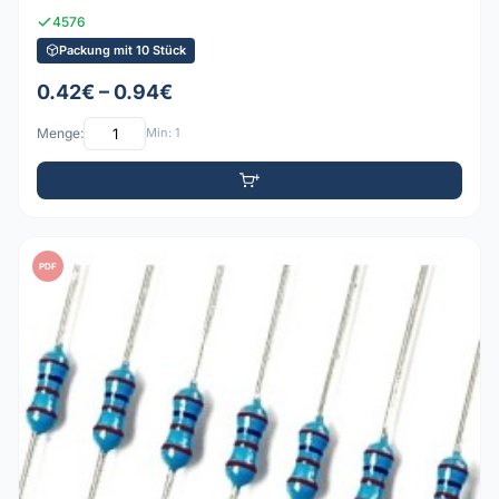
4576
Packung mit 10 Stück
0.42€ – 0.94€
Menge:
Min: 1
PDF