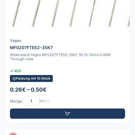
Yageo
MF0207FTE52-35K7
Widerstand Yageo MF0207FTE52-35K7 35.7k Ohms 0.66W
Through-hole
405
Packung mit 10 Stück
0.26€ – 0.50€
Menge:
Min: 1