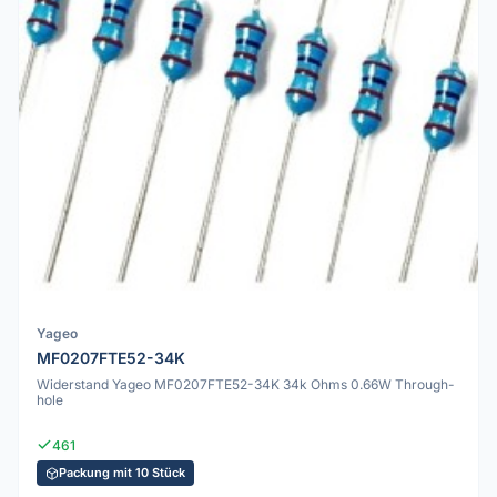
Yageo
MF0207FTE52-34K
Widerstand Yageo MF0207FTE52-34K 34k Ohms 0.66W Through-
hole
461
Packung mit 10 Stück