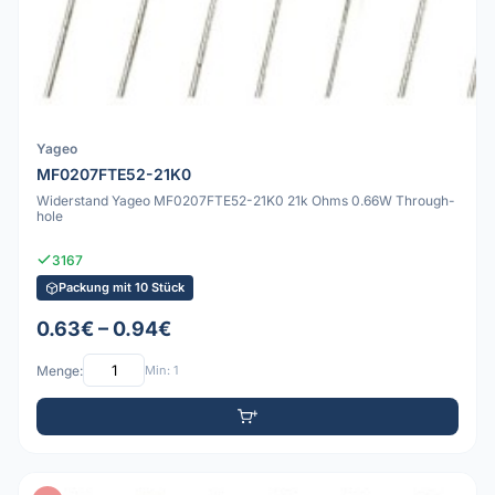
Yageo
MF0207FTE52-21K0
Widerstand Yageo MF0207FTE52-21K0 21k Ohms 0.66W Through-
hole
3167
Packung mit 10 Stück
0.63€ – 0.94€
Menge:
Min: 1