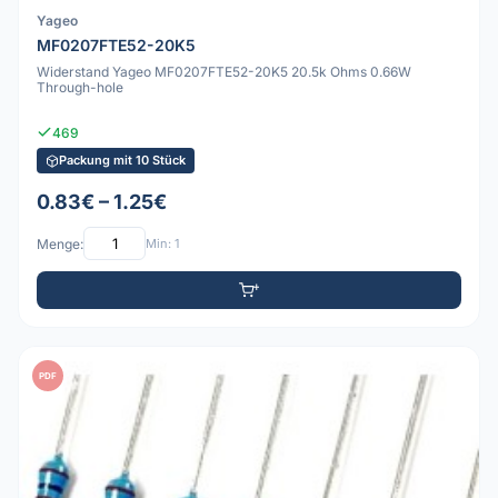
Yageo
MF0207FTE52-20K5
Widerstand Yageo MF0207FTE52-20K5 20.5k Ohms 0.66W
Through-hole
469
Packung mit 10 Stück
0.83€ – 1.25€
Menge:
Min: 1
PDF