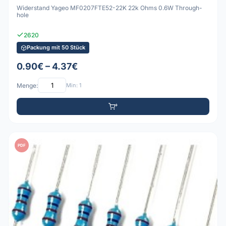
Widerstand Yageo MF0207FTE52-22K 22k Ohms 0.6W Through-
hole
2620
Packung mit 50 Stück
0.90€ – 4.37€
Menge:
Min: 1
PDF