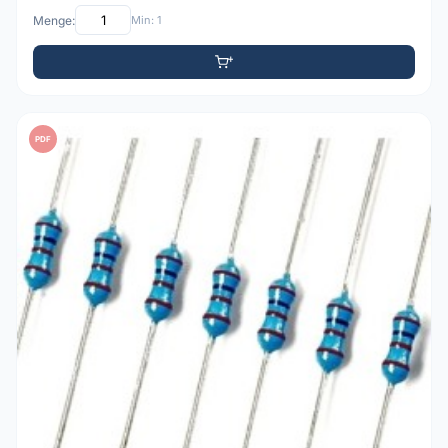
Menge:
Min: 1
PDF