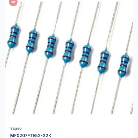
PDF
Yageo
MF0207FTE52-22K