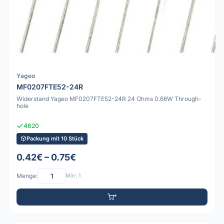
Yageo
MF0207FTE52-24R
Widerstand Yageo MF0207FTE52-24R 24 Ohms 0.66W Through-
hole
4620
Packung mit 10 Stück
0.42€ – 0.75€
Menge:
Min: 1