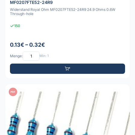
MF0207FTE52-24R9
Widerstand Royal Ohm MF0207FTE52-24R9 24.9 Ohms 0.6W
Through-hole
150
0.13€ – 0.32€
Menge:
Min: 1
PDF