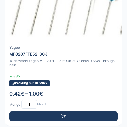
Yageo
MF0207FTE52-30K
Widerstand Yageo MF0207FTE52-30K 30k Ohms 0.66W Through-
hole
885
Packung mit 10 Stück
0.42€ – 1.00€
Menge:
Min: 1