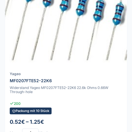
Yageo
MF0207FTE52-22K6
Widerstand Yageo MF0207FTE52-22K6 22.6k Ohms 0.66W
Through-hole
200
Packung mit 10 Stück
0.52€ – 1.25€