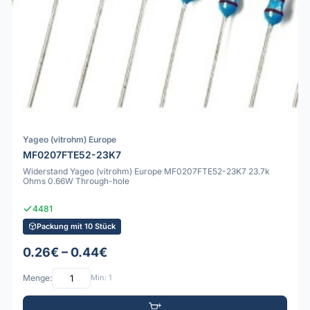
Yageo (vitrohm) Europe
MF0207FTE52-23K7
Widerstand Yageo (vitrohm) Europe MF0207FTE52-23K7 23.7k
Ohms 0.66W Through-hole
4481
Packung mit 10 Stück
0.26€ – 0.44€
Menge:
Min: 1