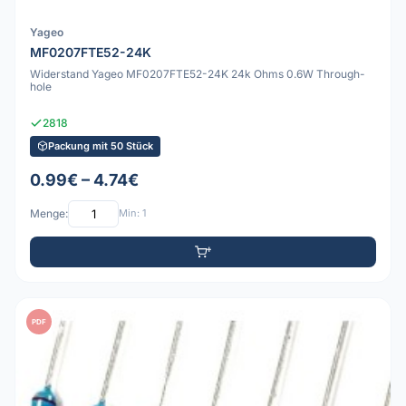
Yageo
MF0207FTE52-24K
Widerstand Yageo MF0207FTE52-24K 24k Ohms 0.6W Through-
hole
2818
Packung mit 50 Stück
0.99€ – 4.74€
Menge:
Min: 1
PDF