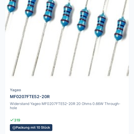
Yageo
MF0207FTE52-20R
Widerstand Yageo MF0207FTE52-20R 20 Ohms 0.66W Through-
hole
319
Packung mit 10 Stück