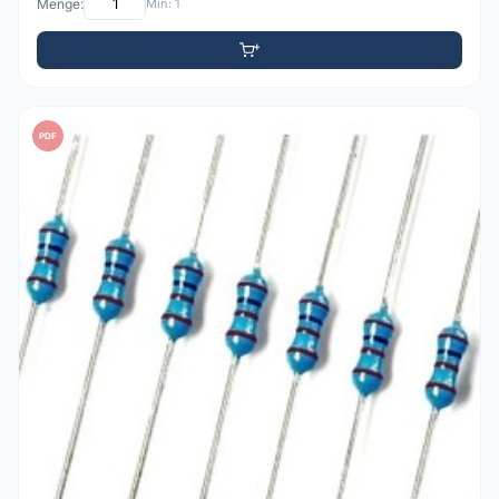
Menge:
Min: 1
PDF