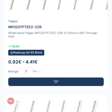
Yageo
MF0207FTE52-22R
Widerstand Yageo MF0207FTE52-22R 22 Ohms 0.6W Through-
hole
4240
Packung mit 50 Stück
0.92€ – 4.41€
Menge:
Min: 1
PDF