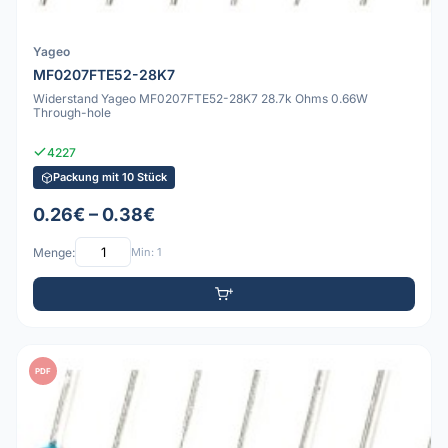
Yageo
MF0207FTE52-28K7
Widerstand Yageo MF0207FTE52-28K7 28.7k Ohms 0.66W
Through-hole
4227
Packung mit 10 Stück
0.26€ – 0.38€
Menge:
Min: 1
PDF