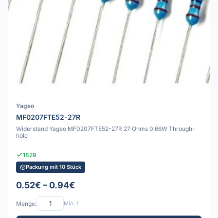
Yageo
MF0207FTE52-27R
Widerstand Yageo MF0207FTE52-27R 27 Ohms 0.66W Through-
hole
1829
Packung mit 10 Stück
0.52€ – 0.94€
Menge:
Min: 1