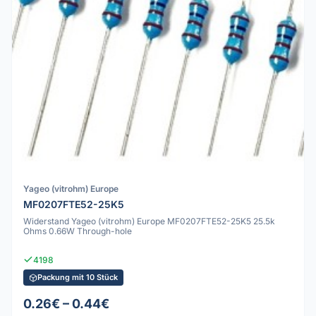
Yageo (vitrohm) Europe
MF0207FTE52-25K5
Widerstand Yageo (vitrohm) Europe MF0207FTE52-25K5 25.5k
Ohms 0.66W Through-hole
4198
Packung mit 10 Stück
0.26€ – 0.44€