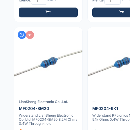
Menge:
Min: 1
Menge:
Min: 1
PDF
LianSheng Electronic Co.,Ltd.
--
MF0204-8M20
MF0204-9K1
Widerstand LianSheng Electronic
Widerstand RPtronics
Co.,Ltd. MF0204-8M20 8.2M Ohms
9.1k Ohms 0.4W Throu
0.4W Through-hole