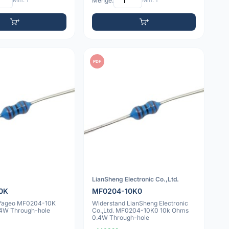
Min: 1
Menge:
Min: 1
PDF
LianSheng Electronic Co.,Ltd.
0K
MF0204-10K0
 Yageo MF0204-10K
Widerstand LianSheng Electronic
4W Through-hole
Co.,Ltd. MF0204-10K0 10k Ohms
0.4W Through-hole