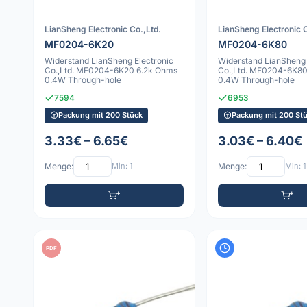
LianSheng Electronic Co.,Ltd.
LianSheng Electronic C
MF0204-6K20
MF0204-6K80
Widerstand LianSheng Electronic
Widerstand LianSheng 
Co.,Ltd. MF0204-6K20 6.2k Ohms
Co.,Ltd. MF0204-6K80
0.4W Through-hole
0.4W Through-hole
7594
6953
Packung mit 200 Stück
Packung mit 200 St
3.33€ – 6.65€
3.03€ – 6.40€
Menge:
Min: 1
Menge:
Min: 1
PDF