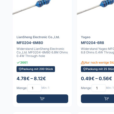
LianSheng Electronic Co.,Ltd.
Yageo
MF0204-6M80
MF0204-6R8
Widerstand LianSheng Electronic
Widerstand Yageo MF
Co.,Ltd. MF0204-6M80 6.8M Ohms
6.8 Ohms 0.4W Throug
0.4W Through-hole
3661
Nur noch wenige Stü
Packung mit 200 Stück
Packung mit 25 Stüc
4.78€ – 8.12€
0.49€ – 0.56€
Menge:
Min: 1
Menge:
Min: 1