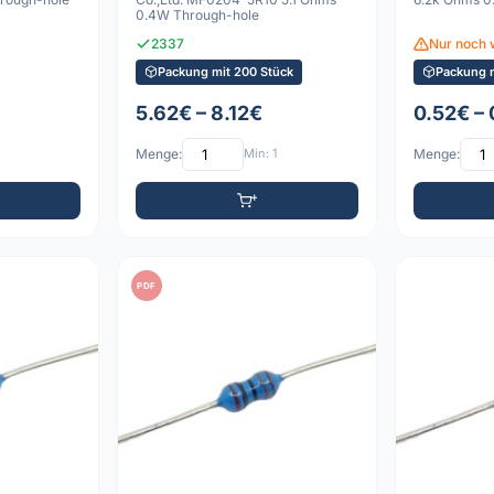
0.4W Through-hole
2337
Nur noch 
Packung mit 200 Stück
Packung m
5.62€ – 8.12€
0.52€ –
Menge:
Min: 1
Menge:
PDF