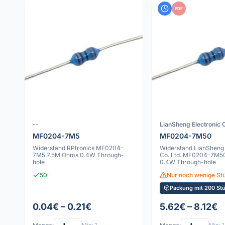
PDF
--
LianSheng Electronic C
MF0204-7M5
MF0204-7M50
Widerstand RPtronics MF0204-
Widerstand LianSheng 
7M5 7.5M Ohms 0.4W Through-
Co.,Ltd. MF0204-7M5
hole
0.4W Through-hole
50
Nur noch wenige St
Packung mit 200 St
0.04€ – 0.21€
5.62€ – 8.12€