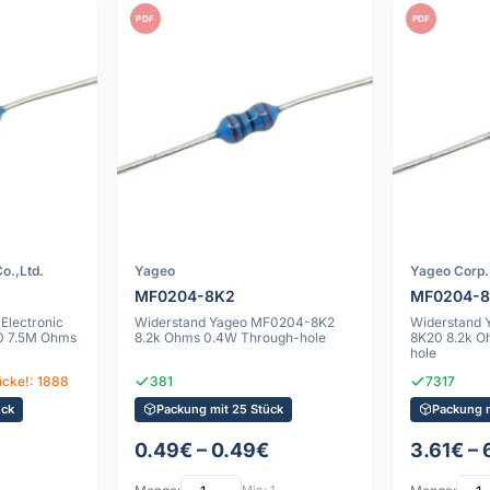
PDF
PDF
o.,Ltd.
Yageo
Yageo Corp.
MF0204-8K2
MF0204-
Electronic
Widerstand Yageo MF0204-8K2
Widerstand 
0 7.5M Ohms
8.2k Ohms 0.4W Through-hole
8K20 8.2k O
hole
ücke!: 1888
381
7317
ück
Packung mit 25 Stück
Packung 
0.49€ – 0.49€
3.61€ – 