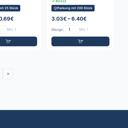
40322
it 25 Stück
Packung mit 200 Stück
 0.69€
3.03€ – 6.40€
Min: 1
Menge:
Min: 1
»