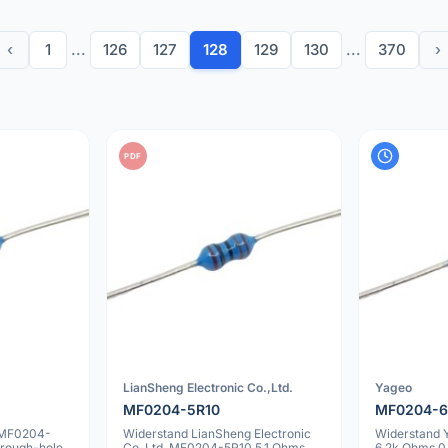
‹
1
...
126
127
128
129
130
...
370
›
PDF
LianSheng Electronic Co.,Ltd.
Yageo
MF0204-5R10
MF0204-
 MF0204-
Widerstand LianSheng Electronic
Widerstand
rough-hole
Co.,Ltd. MF0204-5R10 5.1 Ohms
6.2k Ohms 0