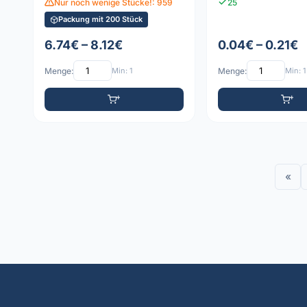
Nur noch wenige Stücke!: 959
25
Packung mit 200 Stück
6.74€ – 8.12€
0.04€ – 0.21€
Menge:
Min: 1
Menge:
Min: 1
«