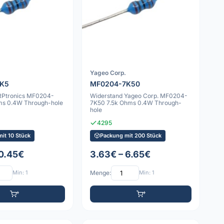
Yageo Corp.
7K5
MF0204-7K50
RPtronics MF0204-
Widerstand Yageo Corp. MF0204-
ms 0.4W Through-hole
7K50 7.5k Ohms 0.4W Through-
hole
4295
it 10 Stück
Packung mit 200 Stück
 0.45€
3.63€ – 6.65€
Min: 1
Menge:
Min: 1