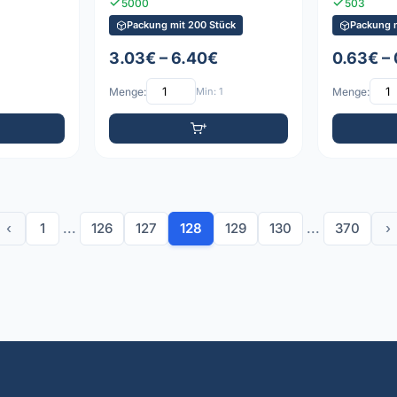
5000
503
Packung mit 200 Stück
Packung m
3.03€ – 6.40€
0.63€ –
Menge:
Min: 1
Menge:
‹
1
...
126
127
128
129
130
...
370
›