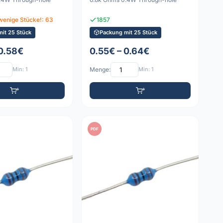
wenige Stücke!: 63
1857
it 25 Stück
Packung mit 25 Stück
 0.58€
0.55€ – 0.64€
Min: 1
Menge:
Min: 1
PDF