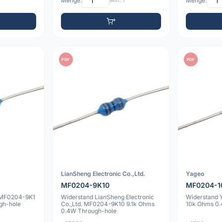
Menge:
Min: 1
Menge:
PDF
PDF
LianSheng Electronic Co.,Ltd.
Yageo
MF0204-9K10
MF0204-1
 MF0204-9K1
Widerstand LianSheng Electronic
Widerstand
gh-hole
Co.,Ltd. MF0204-9K10 9.1k Ohms
10k Ohms 0.
0.4W Through-hole