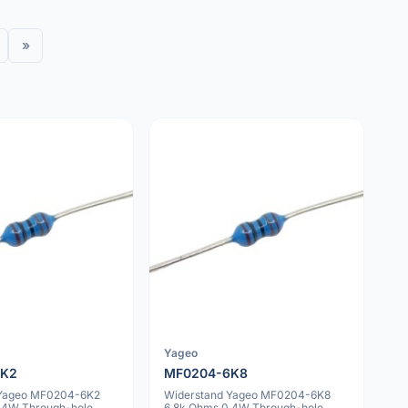
»
Yageo
6K2
MF0204-6K8
 Yageo MF0204-6K2
Widerstand Yageo MF0204-6K8
.4W Through-hole
6.8k Ohms 0.4W Through-hole