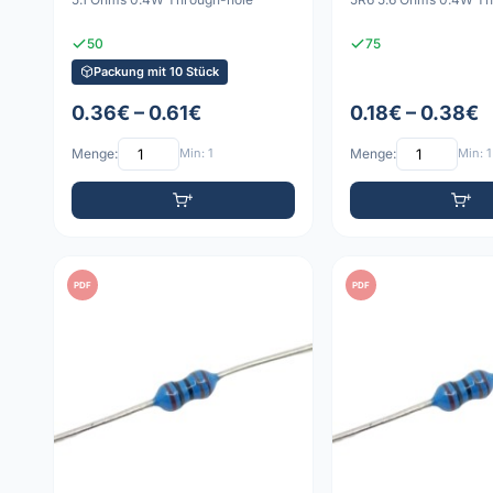
50
75
Packung mit 10 Stück
0.36€ – 0.61€
0.18€ – 0.38€
Menge:
Min: 1
Menge:
Min: 1
PDF
PDF