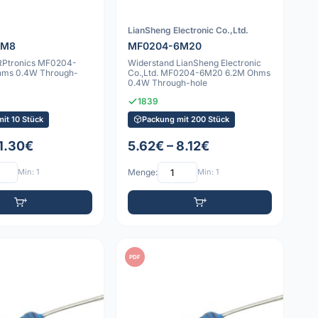
LianSheng Electronic Co.,Ltd.
6M8
MF0204-6M20
RPtronics MF0204-
Widerstand LianSheng Electronic
hms 0.4W Through-
Co.,Ltd. MF0204-6M20 6.2M Ohms
0.4W Through-hole
1839
it 10 Stück
Packung mit 200 Stück
 1.30€
5.62€ – 8.12€
Min: 1
Menge:
Min: 1
PDF