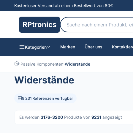
Kostenloser Versand ab einem Bestellwert von 80€
RPtronics
Marken
Über uns
Kontaktier
Kategorien
›
Passive Komponenten
›
Widerstände
Widerstände
9 231 Referenzen verfügbar
Es werden
3176–3200
Produkte von
9231
angezeigt