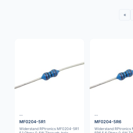
«
--
--
MF0204-5R1
MF0204-5R6
Widerstand RPtronics MF0204-5R1
Widerstand RPtronics
5.1 Ohms 0.4W Through-hole
5R6 5.6 Ohms 0.4W Th