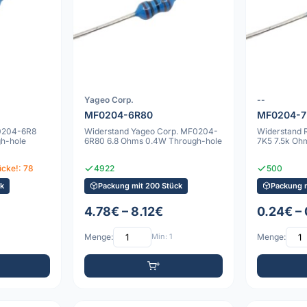
Yageo Corp.
--
MF0204-6R80
MF0204-
0204-6R8
Widerstand Yageo Corp. MF0204-
Widerstand 
h-hole
6R80 6.8 Ohms 0.4W Through-hole
7K5 7.5k Oh
cke!: 78
4922
500
k
Packung mit 200 Stück
Packung m
4.78€ – 8.12€
0.24€ –
Menge:
Min: 1
Menge: