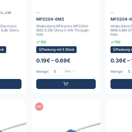
o.,Ltd.
--
--
MF0204-6M2
MF0204-
Electronic
Widerstand RPtronics MF0204-
Widerstand 
 6.8k Ohms
6M2 6.2M Ohms 0.4W Through-
6M8 6.8M O
hole
hole
150
150
ück
Packung mit 5 Stück
Packung m
0.19€ – 0.69€
0.36€ –
Menge:
Min: 1
Menge:
PDF