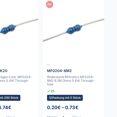
PDF
--
8K20
MF0204-8M2
Yageo Corp. MF0204-
Widerstand RPtronics MF0204-
hms 0.4W Through-
8M2 8.2M Ohms 0.4W Through-
hole
25
mit 200 Stück
Packung mit 5 Stück
6.74€
0.20€ – 0.73€