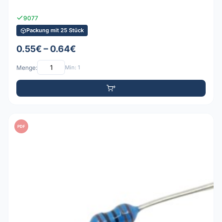
9077
Packung mit 25 Stück
0.55€ – 0.64€
Menge:
Min: 1
PDF