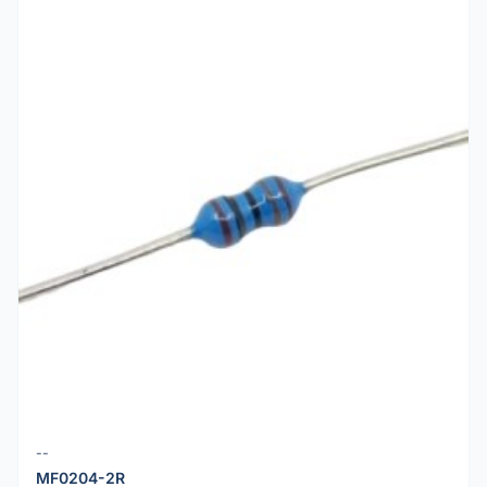
--
MF0204-2R