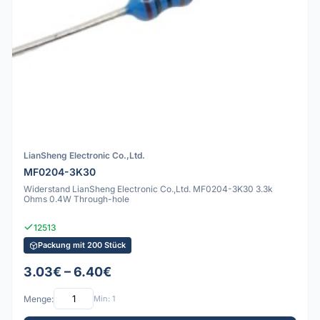
LianSheng Electronic Co.,Ltd.
MF0204-3K30
Widerstand LianSheng Electronic Co.,Ltd. MF0204-3K30 3.3k
Ohms 0.4W Through-hole
12513
Packung mit 200 Stück
3.03€ – 6.40€
Menge:
Min: 1