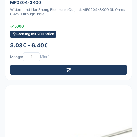
MF0204-3K00
Widerstand LianSheng Electronic Co.,Ltd. MF0204-3K00 3k Ohms
0.4W Through-hole
5000
Packung mit 200 Stück
3.03€ – 6.40€
Menge:
Min: 1