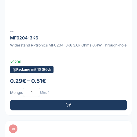
--
MF0204-3K6
Widerstand RPtronics MF0204-3K6 3.6k Ohms 0.4W Through-hole
200
Packung mit 10 Stück
0.29€ – 0.51€
Menge:
Min: 1
PDF