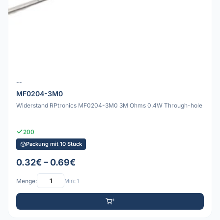
--
MF0204-3M0
Widerstand RPtronics MF0204-3M0 3M Ohms 0.4W Through-hole
200
Packung mit 10 Stück
0.32€ – 0.69€
Menge:
Min: 1