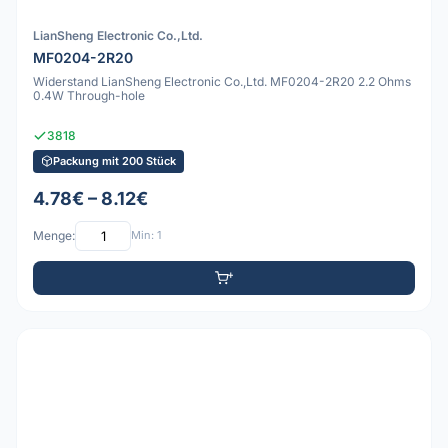
LianSheng Electronic Co.,Ltd.
MF0204-2R20
Widerstand LianSheng Electronic Co.,Ltd. MF0204-2R20 2.2 Ohms
0.4W Through-hole
3818
Packung mit 200 Stück
4.78€ – 8.12€
Menge:
Min: 1