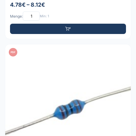
4.78€ – 8.12€
Menge:
Min: 1
PDF