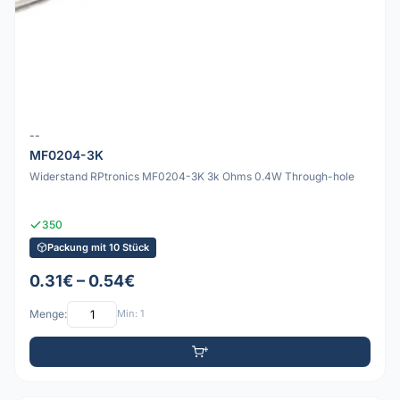
--
MF0204-3K
Widerstand RPtronics MF0204-3K 3k Ohms 0.4W Through-hole
350
Packung mit 10 Stück
0.31€ – 0.54€
Menge:
Min: 1