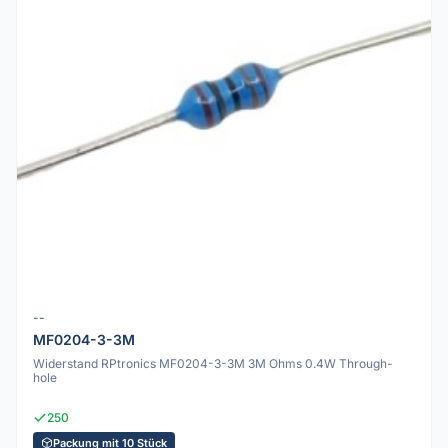
--
MF0204-3-3M
Widerstand RPtronics MF0204-3-3M 3M Ohms 0.4W Through-
hole
250
Packung mit 10 Stück