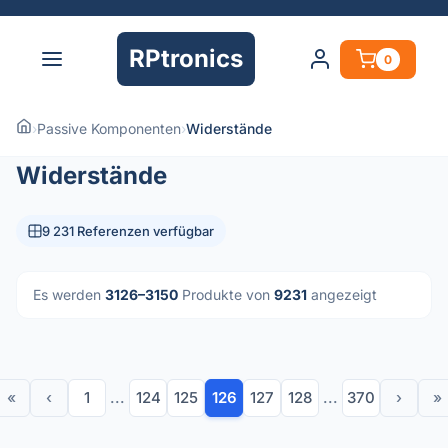
RPtronics
0
›
Passive Komponenten
›
Widerstände
Widerstände
9 231 Referenzen verfügbar
Es werden
3126–3150
Produkte von
9231
angezeigt
«
‹
1
...
124
125
126
127
128
...
370
›
»