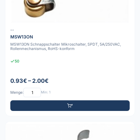
--
MSW13ON
MSW13ON Schnappschalter Mikroschalter, SPDT, 5A/250VAC,
Rollenmechanismus, RoHS-konform
50
0.93€ – 2.00€
Menge:
Min: 1