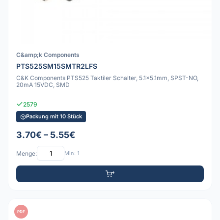
C&amp;k Components
PTS525SM15SMTR2LFS
C&K Components PTS525 Taktiler Schalter, 5.1x5.1mm, SPST-NO,
20mA 15VDC, SMD
2579
Packung mit 10 Stück
3.70€ – 5.55€
Menge:
Min: 1
PDF