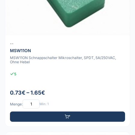
--
MSW11ON
MSW11ON Schnappschalter Mikroschalter, SPDT, 5A/250VAC,
Ohne Hebel
5
0.73€ – 1.65€
Menge:
Min: 1