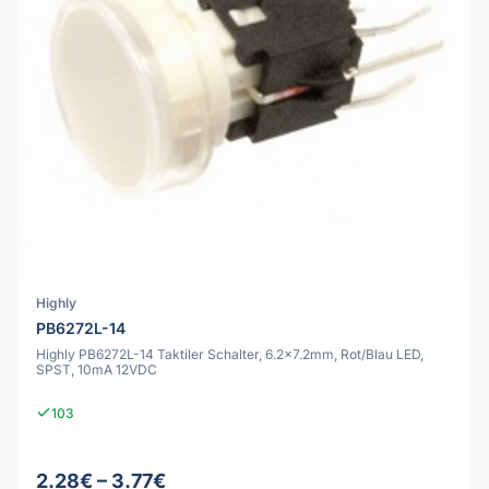
Highly
PB6272L-14
Highly PB6272L-14 Taktiler Schalter, 6.2x7.2mm, Rot/Blau LED,
SPST, 10mA 12VDC
103
2.28€ – 3.77€