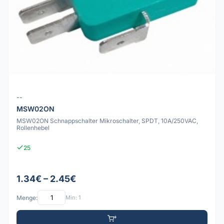
--
MSW02ON
MSW02ON Schnappschalter Mikroschalter, SPDT, 10A/250VAC,
Rollenhebel
25
1.34€ – 2.45€
Menge:
Min: 1