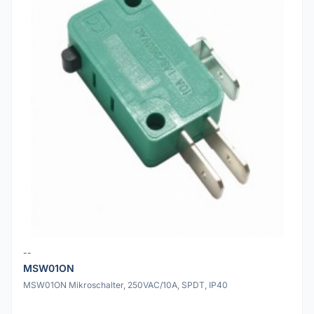
--
MSW01ON
MSW01ON Mikroschalter, 250VAC/10A, SPDT, IP40