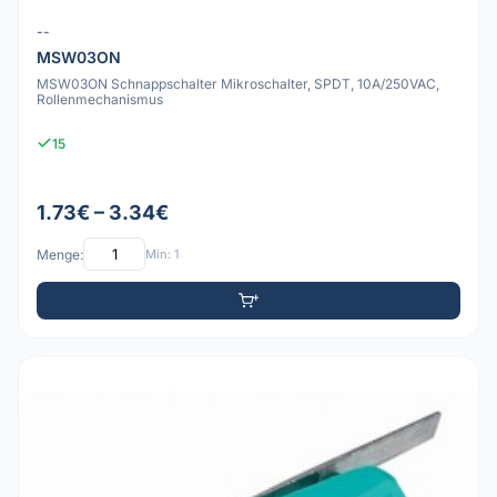
--
MSW03ON
MSW03ON Schnappschalter Mikroschalter, SPDT, 10A/250VAC,
Rollenmechanismus
15
1.73€ – 3.34€
Menge:
Min: 1