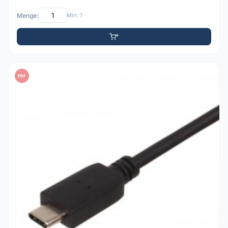
Menge:
Min: 1
PDF