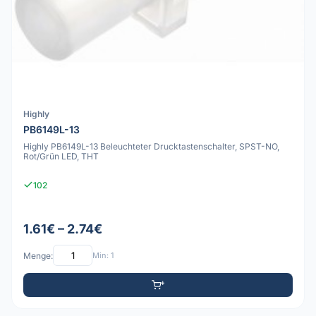
Highly
PB6149L-13
Highly PB6149L-13 Beleuchteter Drucktastenschalter, SPST-NO,
Rot/Grün LED, THT
102
1.61€ – 2.74€
Menge:
Min: 1