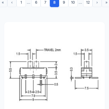
«
‹
1
...
6
7
8
9
10
...
12
›
»