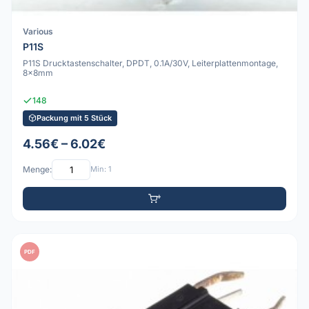
Various
P11S
P11S Drucktastenschalter, DPDT, 0.1A/30V, Leiterplattenmontage,
8x8mm
148
Packung mit 5 Stück
4.56€ – 6.02€
Menge:
Min: 1
PDF