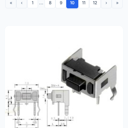
«
‹
1
...
8
9
10
11
12
›
»