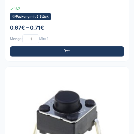
167
Packung mit 5 Stück
0.67€ – 0.71€
Menge:
Min: 1