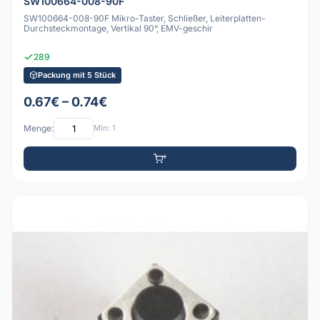
SW100664-008-90F
SW100664-008-90F Mikro-Taster, Schließer, Leiterplatten-
Durchsteckmontage, Vertikal 90°, EMV-geschir
289
Packung mit 5 Stück
0.67€ – 0.74€
Menge:
Min: 1