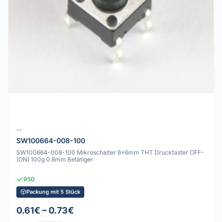
--
SW100664-008-100
SW100664-008-100 Mikroschalter 6x6mm THT Drucktaster OFF-
(ON) 100g 0.8mm Betätiger
950
Packung mit 5 Stück
0.61€ – 0.73€