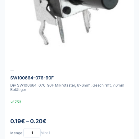
--
SW100664-076-90F
Div SW100664-076-90F Mikrotaster, 6x6mm, Geschirmt, 7.6mm
Betätiger
753
0.19€ – 0.20€
Menge:
Min: 1