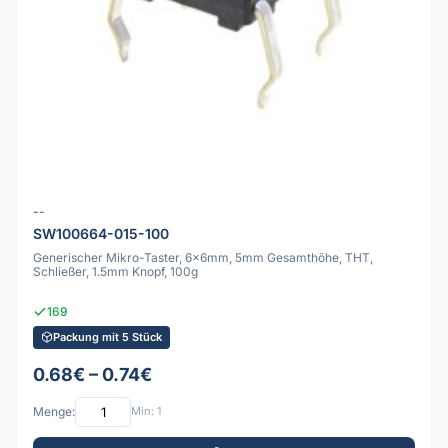
--
SW100664-015-100
Generischer Mikro-Taster, 6x6mm, 5mm Gesamthöhe, THT,
Schließer, 1.5mm Knopf, 100g
169
Packung mit 5 Stück
0.68€ – 0.74€
Menge:
Min: 1