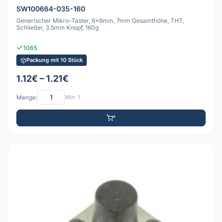
SW100664-035-160
Generischer Mikro-Taster, 6x6mm, 7mm Gesamthöhe, THT,
Schließer, 3.5mm Knopf, 160g
1065
Packung mit 10 Stück
1.12€ – 1.21€
Menge:
Min: 1