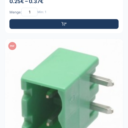
0.25€ – 0.37€
Menge:
Min: 1
PDF