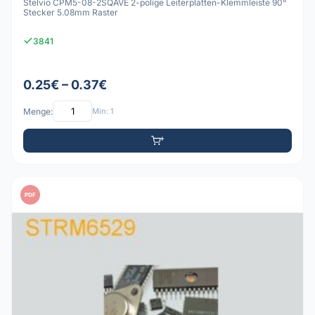
Stelvio CPM5-08-2SQAVE 2-polige Leiterplatten-Klemmleiste 90°
Stecker 5.08mm Raster
3841
0.25€ – 0.37€
Menge:
Min: 1
PDF