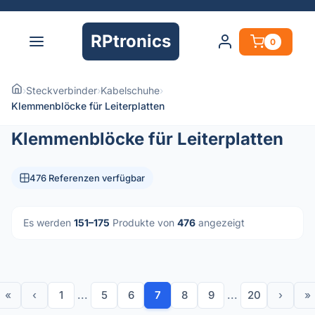
RPtronics
0
›
Steckverbinder
›
Kabelschuhe
›
Klemmenblöcke für Leiterplatten
Klemmenblöcke für Leiterplatten
476 Referenzen verfügbar
Es werden
151–175
Produkte von
476
angezeigt
«
‹
1
...
5
6
7
8
9
...
20
›
»