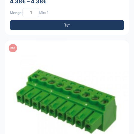
4.38€ – 4.38€
Menge:
Min: 1
PDF