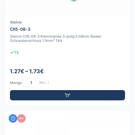
Stelvio
CII5-08-3
Stelvio CII5-08-3 Klemmleiste 3-polig 5.08mm Raster
Schraubanschluss 1.5mm² 14A
73
1.27€ – 1.73€
Menge:
Min: 1
PDF