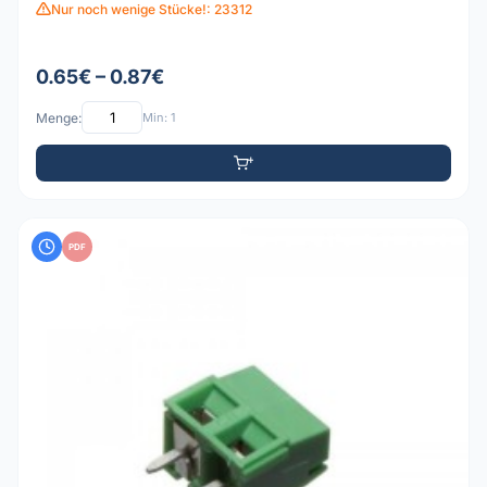
Nur noch wenige Stücke!: 23312
0.65€ – 0.87€
Menge:
Min: 1
PDF