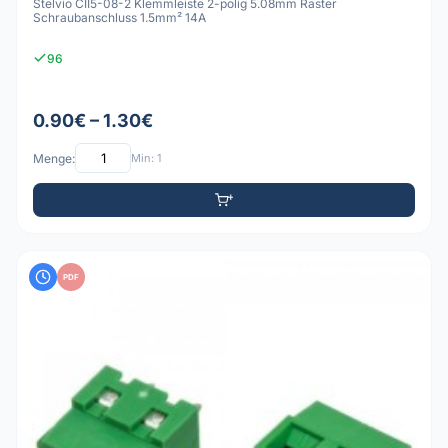
Stelvio CII5-08-2 Klemmleiste 2-polig 5.08mm Raster
Schraubanschluss 1.5mm² 14A
96
0.90€ – 1.30€
Menge:
Min: 1
PDF