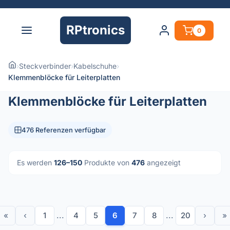
RPtronics
0
›
Steckverbinder
›
Kabelschuhe
›
Klemmenblöcke für Leiterplatten
Klemmenblöcke für Leiterplatten
476 Referenzen verfügbar
Es werden
126–150
Produkte von
476
angezeigt
«
‹
1
...
4
5
6
7
8
...
20
›
»