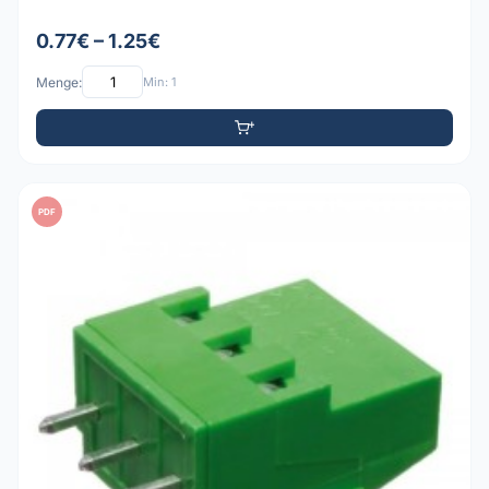
0.77€ – 1.25€
Menge:
Min: 1
PDF