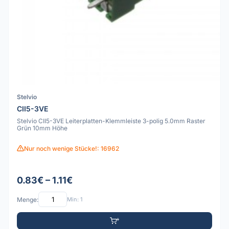
Stelvio
CII5-3VE
Stelvio CII5-3VE Leiterplatten-Klemmleiste 3-polig 5.0mm Raster
Grün 10mm Höhe
Nur noch wenige Stücke!: 16962
0.83€ – 1.11€
Menge:
Min: 1