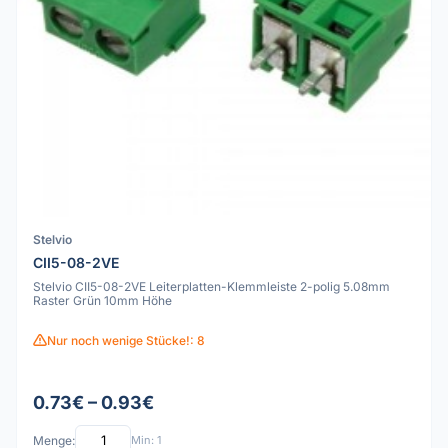
Stelvio
CII5-08-2VE
Stelvio CII5-08-2VE Leiterplatten-Klemmleiste 2-polig 5.08mm
Raster Grün 10mm Höhe
Nur noch wenige Stücke!: 8
0.73€ – 0.93€
Menge:
Min: 1