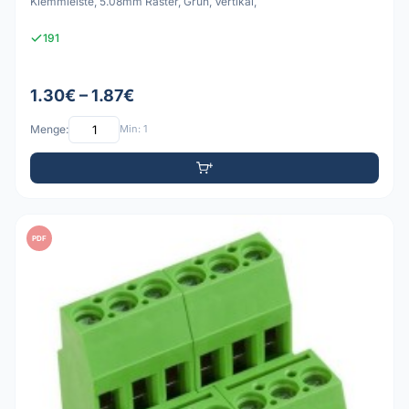
Klemmleiste, 5.08mm Raster, Grün, Vertikal,
191
1.30€ – 1.87€
Menge:
Min: 1
PDF