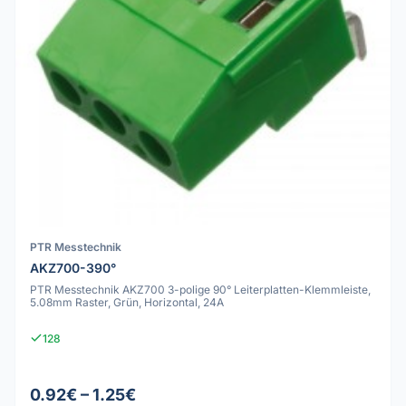
PTR Messtechnik
AKZ700-390°
PTR Messtechnik AKZ700 3-polige 90° Leiterplatten-Klemmleiste,
5.08mm Raster, Grün, Horizontal, 24A
128
0.92€ – 1.25€