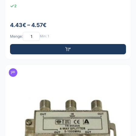
2
4.43€ – 4.57€
Menge:
Min: 1