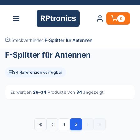
RPtronics
0
›
Steckverbinder
›
F-Splitter für Antennen
F-Splitter für Antennen
34 Referenzen verfügbar
Es werden
26–34
Produkte von
34
angezeigt
«
‹
1
2
›
»