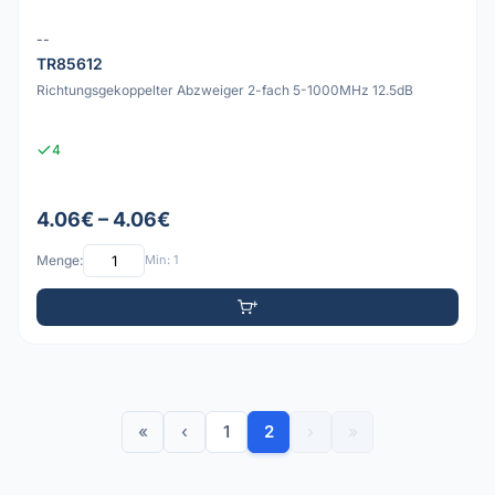
--
TR85612
Richtungsgekoppelter Abzweiger 2-fach 5-1000MHz 12.5dB
4
4.06€ – 4.06€
Menge:
Min: 1
«
‹
1
2
›
»