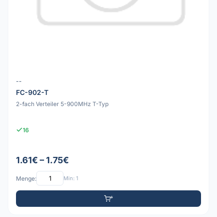
--
FC-902-T
2-fach Verteiler 5-900MHz T-Typ
16
1.61€ – 1.75€
Menge:
Min: 1