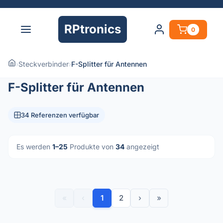
RPtronics
0
›
Steckverbinder
›
F-Splitter für Antennen
F-Splitter für Antennen
34 Referenzen verfügbar
Es werden
1–25
Produkte von
34
angezeigt
«
‹
1
2
›
»