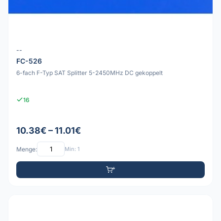
--
FC-526
6-fach F-Typ SAT Splitter 5-2450MHz DC gekoppelt
16
10.38€ – 11.01€
Menge:
Min: 1