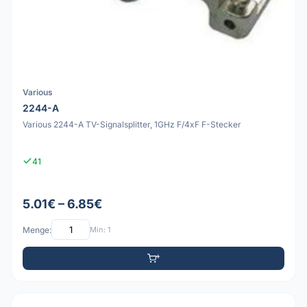
Various
2244-A
Various 2244-A TV-Signalsplitter, 1GHz F/4xF F-Stecker
41
5.01€ – 6.85€
Menge:
Min: 1