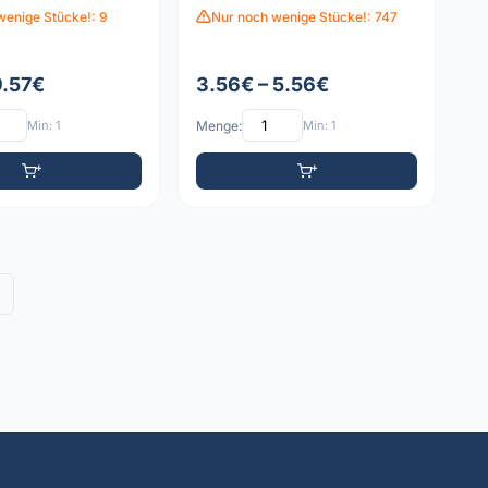
wenige Stücke!: 9
Nur noch wenige Stücke!: 747
9.57€
3.56€ – 5.56€
Min: 1
Menge:
Min: 1