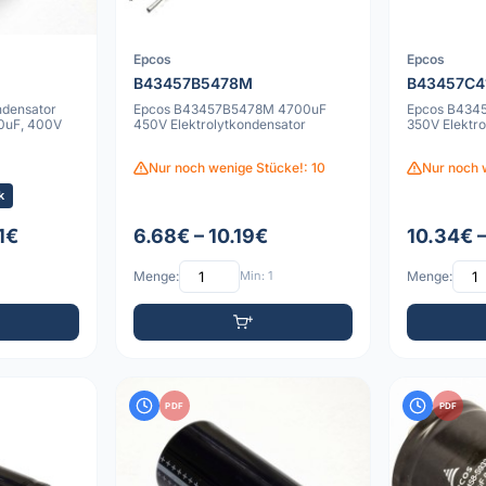
Epcos
Epcos
B43457B5478M
B43457C
ndensator
Epcos B43457B5478M 4700uF
Epcos B434
0uF, 400V
450V Elektrolytkondensator
350V Elektr
Nur noch wenige Stücke!: 10
Nur noch 
k
1€
6.68€ – 10.19€
10.34€ 
Menge:
Min: 1
Menge:
PDF
PDF