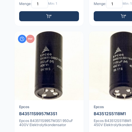
Menge:
Min: 1
Menge:
Min: 1
PDF
Epcos
Epcos
B43511S9957M3S1
B43512S5118M1
Epcos B43511S9957M3S1 950uF
Epcos B43512S5118M1
400V Elektrolytkondensator
450V Elektrolytkonden