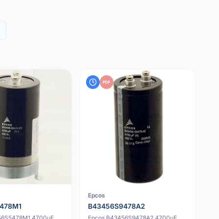
PDF
Epcos
478M1
B43456S9478A2
56S5478M1 4700uF
Epcos B43456S9478A2 4700uF