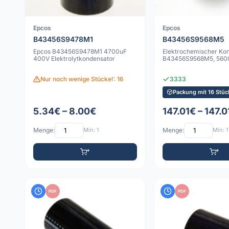
Epcos
Epcos
B43456S9478M1
B43456S9568M5
Epcos B43456S9478M1 4700uF
Elektrochemischer Ko
400V Elektrolytkondensator
B43456S9568M5, 560
Nur noch wenige Stücke!: 16
3333
Packung mit 16 Stüc
5.34€ – 8.00€
147.01€ – 147.0
Menge:
Min: 1
Menge:
Min: 1
PDF
PDF