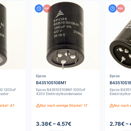
PDF
PDF
Epcos
Epcos
B43510S108M1
B43510S1
0 1200uF
Epcos B43510S108M1 1000uF
Epcos B435
sator
420V Elektrolytkondensator
Elektrolytko
cke!: 47
Nur noch wenige Stücke!: 17
Nur noch 
3.38€ – 4.57€
2.78€ –