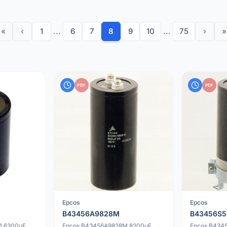
«
‹
1
...
6
7
8
9
10
...
75
›
»
PDF
PDF
Epcos
Epcos
B43456A9828M
B43456S5
1 6300uF
Epcos B43456A9828M 8200uF
Epcos B434