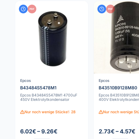
PDF
PDF
Epcos
Epcos
B43484S5478M1
B43510B9128M80
Epcos B43484S5478M1 4700uF
Epcos B43510B9128M8
450V Elektrolytkondensator
400V Elektrolytkonden
Nur noch wenige Stücke!: 28
Nur noch wenige Stü
6.02€ – 9.26€
2.73€ – 4.57€