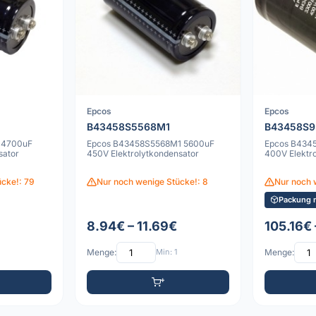
Epcos
Epcos
B43458S5568M1
B43458S
 4700uF
Epcos B43458S5568M1 5600uF
Epcos B434
sator
450V Elektrolytkondensator
400V Elektr
cke!: 79
Nur noch wenige Stücke!: 8
Nur noch 
Packung m
8.94€ – 11.69€
105.16€ 
Menge:
Min: 1
Menge: