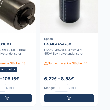
Epcos
9338M1
B43484A5478M
58S9338M1 3300uF
Epcos B43484A5478M 4700uF
olytkondensator
450V Elektrolytkondensator
wenige Stücke!: 18
Nur noch wenige Stücke!: 14
it 25 Stück
– 105.16€
6.22€ – 8.58€
Min: 1
Menge:
Min: 1