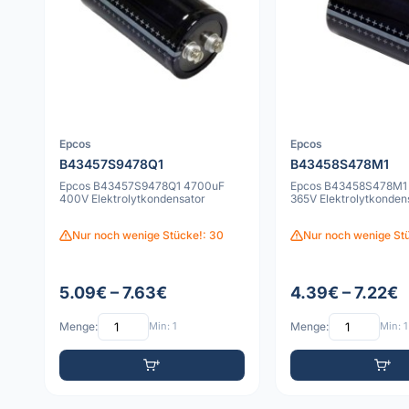
Epcos
Epcos
B43457S9478Q1
B43458S478M1
Epcos B43457S9478Q1 4700uF
Epcos B43458S478M1
400V Elektrolytkondensator
365V Elektrolytkonden
Nur noch wenige Stücke!: 30
Nur noch wenige Stü
5.09€ – 7.63€
4.39€ – 7.22€
Menge:
Min: 1
Menge:
Min: 1