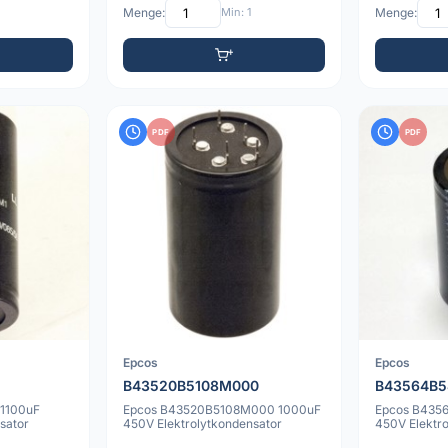
Menge:
Min: 1
Menge:
PDF
PDF
Epcos
Epcos
B43520B5108M000
B43564B
 1100uF
Epcos B43520B5108M000 1000uF
Epcos B435
sator
450V Elektrolytkondensator
450V Elektr