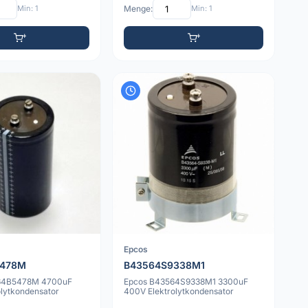
Min: 1
Menge:
Min: 1
Epcos
5478M
B43564S9338M1
64B5478M 4700uF
Epcos B43564S9338M1 3300uF
olytkondensator
400V Elektrolytkondensator