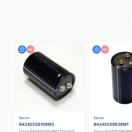
PDF
PDF
Epcos
Epcos
B43455S9109M3
B43455S9638M1
Epcos B43455S9109M3 10000uF
Epcos B43455S9638M