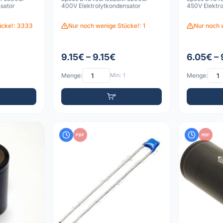
sator
400V Elektrolytkondensator
450V Elektr
ücke!: 3333
Nur noch wenige Stücke!: 1
Nur noch 
9.15€ – 9.15€
6.05€ –
Menge:
Min: 1
Menge:
PDF
PDF