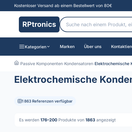
Kostenloser Versand ab einem Bestellwert von 80€
RPtronics
Marken
Über uns
Kontaktier
Kategorien
›
Passive Komponenten
›
Kondensatoren
›
Elektrochemische 
Elektrochemische Konde
1 863 Referenzen verfügbar
Es werden
176–200
Produkte von
1863
angezeigt