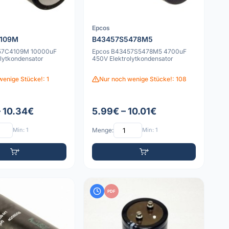
Epcos
4109M
B43457S5478M5
57C4109M 10000uF
Epcos B43457S5478M5 4700uF
olytkondensator
450V Elektrolytkondensator
wenige Stücke!: 1
Nur noch wenige Stücke!: 108
– 10.34€
5.99€ – 10.01€
Min: 1
Menge:
Min: 1
PDF