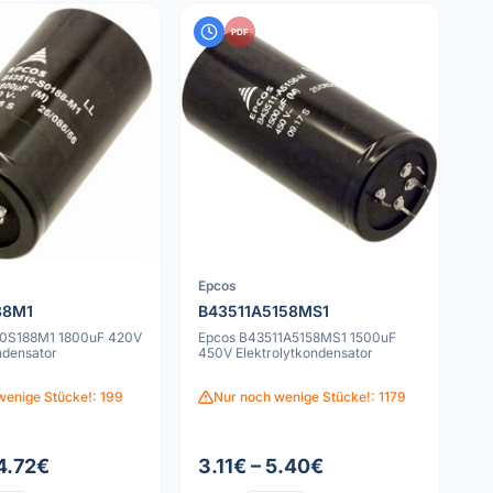
PDF
Epcos
88M1
B43511A5158MS1
10S188M1 1800uF 420V
Epcos B43511A5158MS1 1500uF
ndensator
450V Elektrolytkondensator
wenige Stücke!: 199
Nur noch wenige Stücke!: 1179
 4.72€
3.11€ – 5.40€