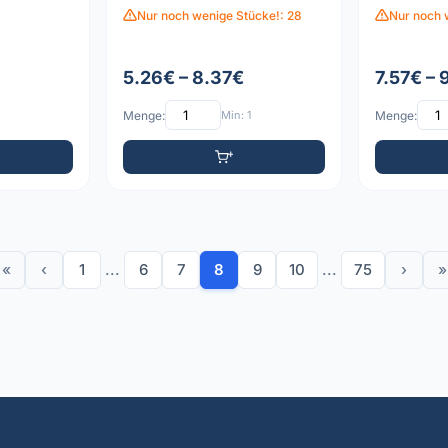
Nur noch wenige Stücke!: 28
Nur noch 
5.26€ – 8.37€
7.57€ – 
Menge:
Min: 1
Menge:
«
‹
1
...
6
7
8
9
10
...
75
›
»