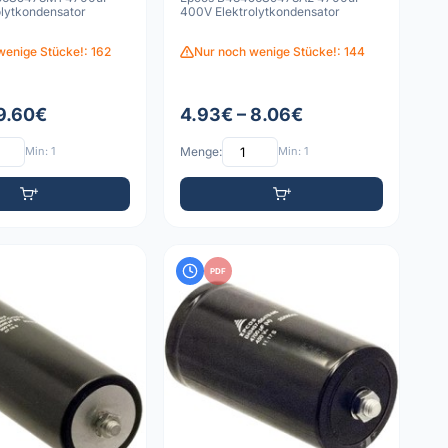
olytkondensator
400V Elektrolytkondensator
wenige Stücke!: 162
Nur noch wenige Stücke!: 144
 9.60€
4.93€ – 8.06€
Min: 1
Menge:
Min: 1
PDF