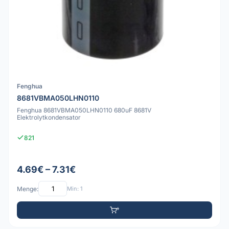
Fenghua
8681VBMA050LHN0110
Fenghua 8681VBMA050LHN0110 680uF 8681V
Elektrolytkondensator
821
4.69€ – 7.31€
Menge:
Min: 1