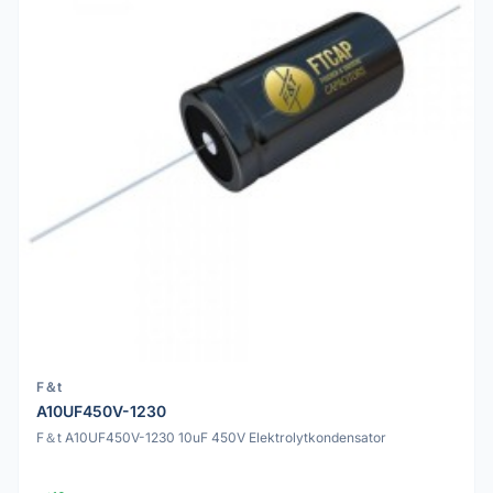
F＆t
A10UF450V-1230
F＆t A10UF450V-1230 10uF 450V Elektrolytkondensator