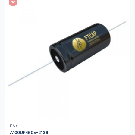
PDF
F＆t
A100UF450V-2136