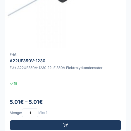
F＆t
A22UF350V-1230
F＆t A22UF350V-1230 22uF 350V Elektrolytkondensator
15
5.01€ – 5.01€
Menge:
Min: 1