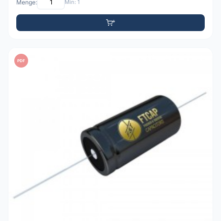
Menge:
Min: 1
PDF