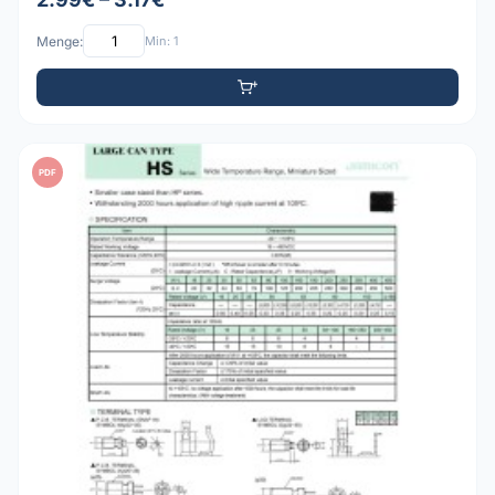
Menge:
Min: 1
PDF