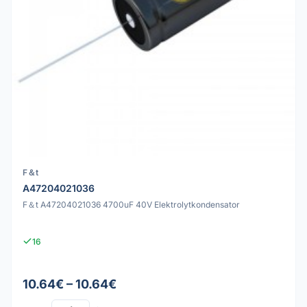
F＆t
A47204021036
F＆t A47204021036 4700uF 40V Elektrolytkondensator
16
10.64€ – 10.64€