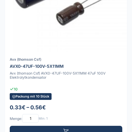
Avx (thomson Csf)
AVX0-47UF-100V-5X11MM
Avx (thomson Csf) AVX0-47UF-100V-5X11MM 47uF 100V
Elektrolytkondensator
10
Packung mit 10 Stück
0.33€ – 0.56€
Menge:
Min: 1