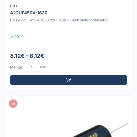
F＆t
A22UF450V-1630
F＆t A22UF450V-1630 22uF 450V Elektrolytkondensator
20
8.12€ – 8.12€
Menge:
Min: 1
PDF