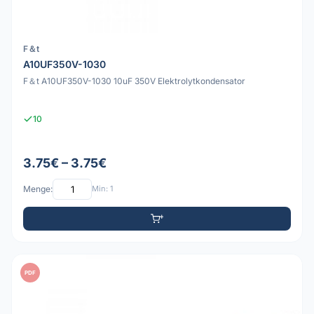
F＆t
A10UF350V-1030
F＆t A10UF350V-1030 10uF 350V Elektrolytkondensator
10
3.75€ – 3.75€
Menge:
Min: 1
PDF