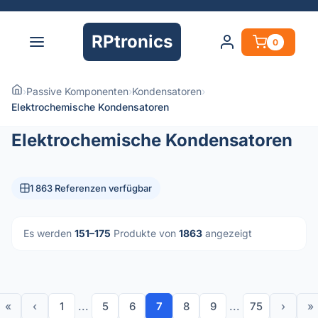
RPtronics
0
›
Passive Komponenten
›
Kondensatoren
›
Elektrochemische Kondensatoren
Elektrochemische Kondensatoren
1 863 Referenzen verfügbar
Es werden
151–175
Produkte von
1863
angezeigt
«
‹
1
...
5
6
7
8
9
...
75
›
»