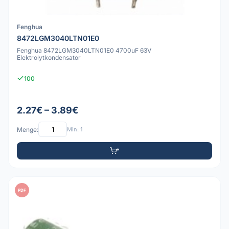
Fenghua
8472LGM3040LTN01E0
Fenghua 8472LGM3040LTN01E0 4700uF 63V
Elektrolytkondensator
100
2.27€ – 3.89€
Menge:
Min: 1
PDF