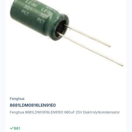
Fenghua
8681LDM0816LEN91E0
Fenghua 8681LDM0816LEN91E0 680uF 25V Elektrolytkondensator
861