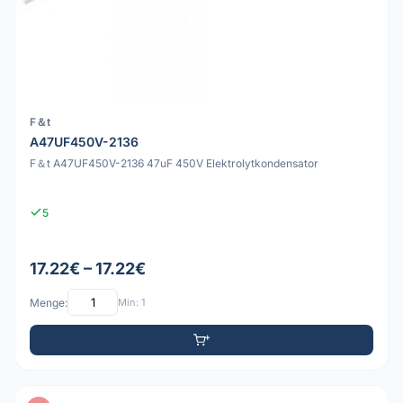
F＆t
A47UF450V-2136
F＆t A47UF450V-2136 47uF 450V Elektrolytkondensator
5
17.22€ – 17.22€
Menge:
Min: 1