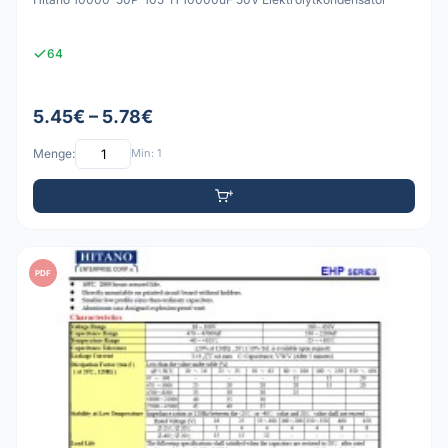
64
5.45€ – 5.78€
Menge:
Min: 1
PDF