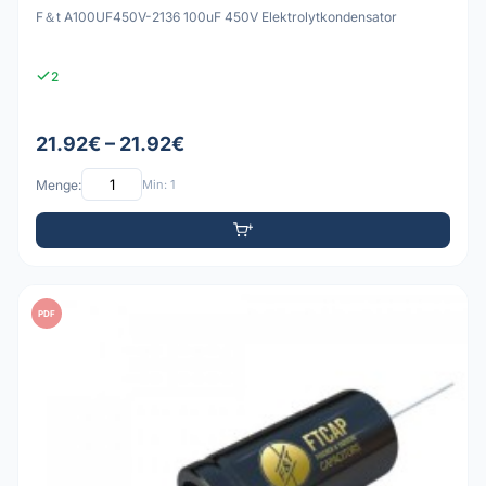
F＆t A100UF450V-2136 100uF 450V Elektrolytkondensator
2
21.92€ – 21.92€
Menge:
Min: 1
PDF