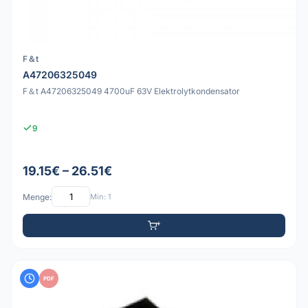
F＆t
A47206325049
F＆t A47206325049 4700uF 63V Elektrolytkondensator
9
19.15€ – 26.51€
Menge:
Min: 1
PDF