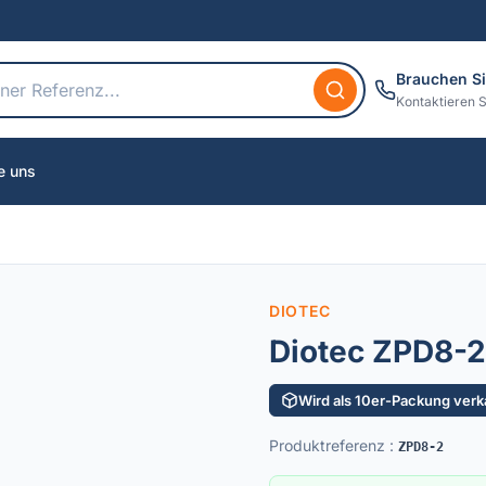
Brauchen Si
Kontaktieren S
e uns
DIOTEC
Diotec ZPD8-2
Wird als 10er-Packung verka
Produktreferenz
:
ZPD8-2