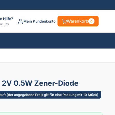
e Hilfe?
Warenkorb
Mein Kundenkonto
0
ie uns
 2V 0.5W Zener-Diode
uft (der angegebene Preis gilt für eine Packung mit 10 Stück)