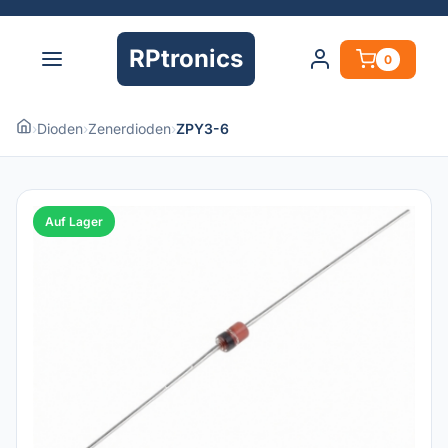
RPtronics
0
›
Dioden
›
Zenerdioden
›
ZPY3-6
Auf Lager