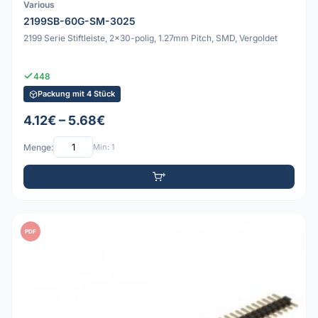
Various
2199SB-60G-SM-3025
2199 Serie Stiftleiste, 2x30-polig, 1.27mm Pitch, SMD, Vergoldet
448
Packung mit 4 Stück
4.12€ – 5.68€
Menge:
Min: 1
PDF