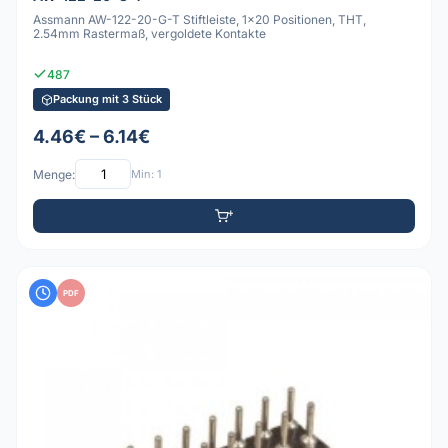
Assmann AW-122-20-G-T Stiftleiste, 1x20 Positionen, THT,
2.54mm Rastermaß, vergoldete Kontakte
487
Packung mit 3 Stück
4.46€ – 6.14€
Menge:
Min: 1
PDF