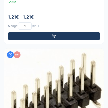
212
1.21€ – 1.21€
Menge:
Min: 1
PDF