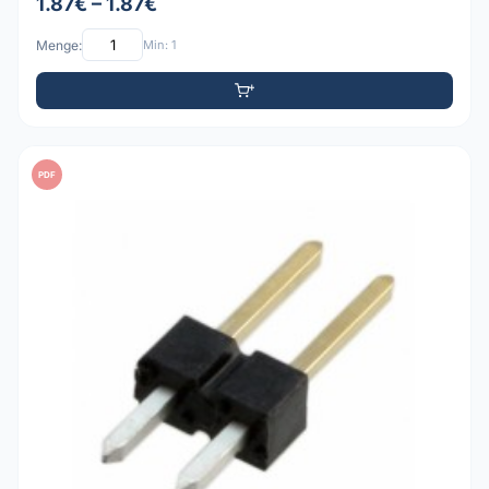
1.87€ – 1.87€
Menge:
Min: 1
PDF