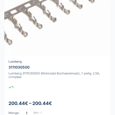
Lumberg
311103G500
Lumberg 311103G500 Minimodul Buchseneinsatz, 1-polig, 2.5A,
crimpbar
1
200.44€ – 200.44€
Menge:
Min: 1