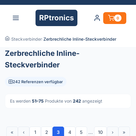
RPtronics
0
›
Steckverbinder
›
Zerbrechliche Inline-Steckverbinder
Zerbrechliche Inline-
Steckverbinder
242 Referenzen verfügbar
Es werden
51–75
Produkte von
242
angezeigt
«
‹
1
2
3
4
5
...
10
›
»