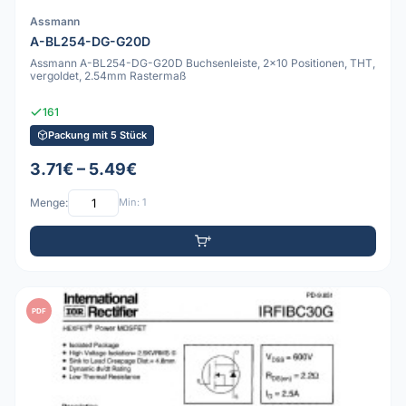
Assmann
A-BL254-DG-G20D
Assmann A-BL254-DG-G20D Buchsenleiste, 2x10 Positionen, THT,
vergoldet, 2.54mm Rastermaß
161
Packung mit 5 Stück
3.71€ – 5.49€
Menge:
Min: 1
PDF