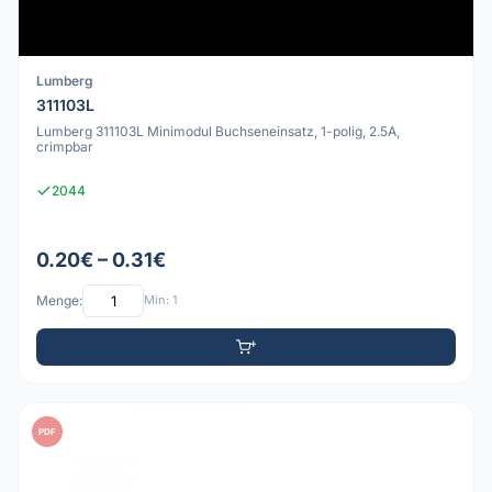
Lumberg
311103L
Lumberg 311103L Minimodul Buchseneinsatz, 1-polig, 2.5A,
crimpbar
2044
0.20€ – 0.31€
Menge:
Min: 1
PDF