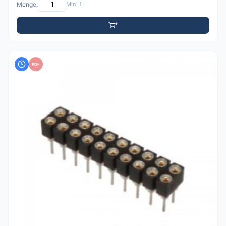
Menge:
Min: 1
PDF