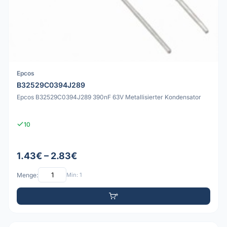
Epcos
B32529C0394J289
Epcos B32529C0394J289 390nF 63V Metallisierter Kondensator
10
1.43€ – 2.83€
Menge:
Min: 1