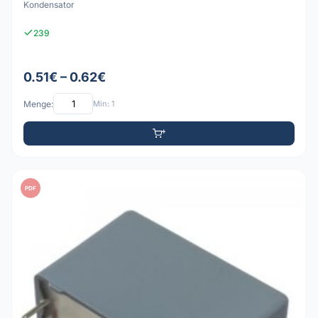
Kondensator
239
0.51€ – 0.62€
Menge:
Min: 1
PDF