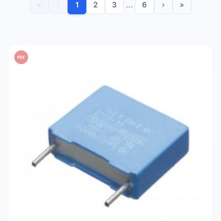
«
‹
1
2
3
...
6
›
»
PDF