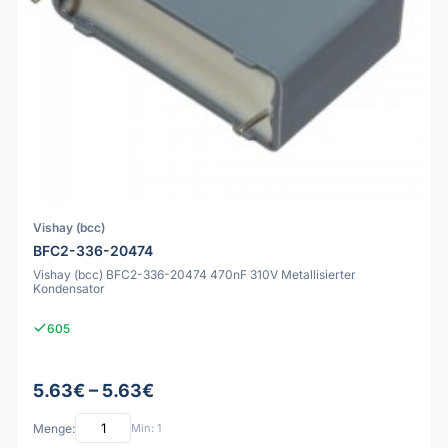
Vishay (bcc)
BFC2-336-20474
Vishay (bcc) BFC2-336-20474 470nF 310V Metallisierter
Kondensator
605
5.63€ – 5.63€
Menge:
Min: 1