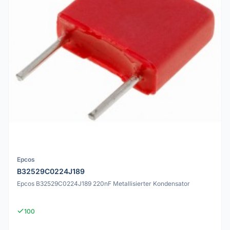
Epcos
B32529C0224J189
Epcos B32529C0224J189 220nF Metallisierter Kondensator
100