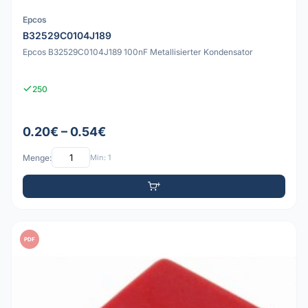
Epcos
B32529C0104J189
Epcos B32529C0104J189 100nF Metallisierter Kondensator
250
0.20€ – 0.54€
Menge:
Min: 1
PDF