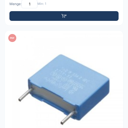
Menge:
Min: 1
PDF