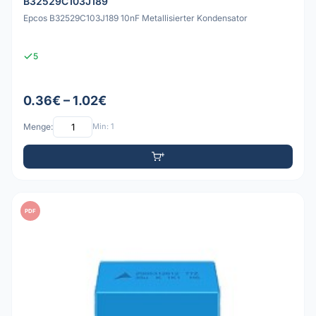
B32529C103J189
Epcos B32529C103J189 10nF Metallisierter Kondensator
5
0.36€ – 1.02€
Menge:
Min: 1
PDF