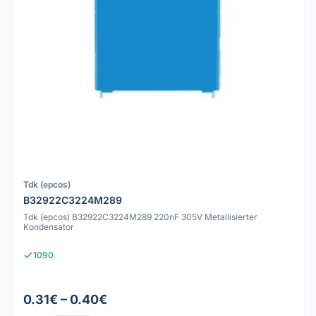
Tdk (epcos)
B32922C3224M289
Tdk (epcos) B32922C3224M289 220nF 305V Metallisierter
Kondensator
1090
0.31€ – 0.40€