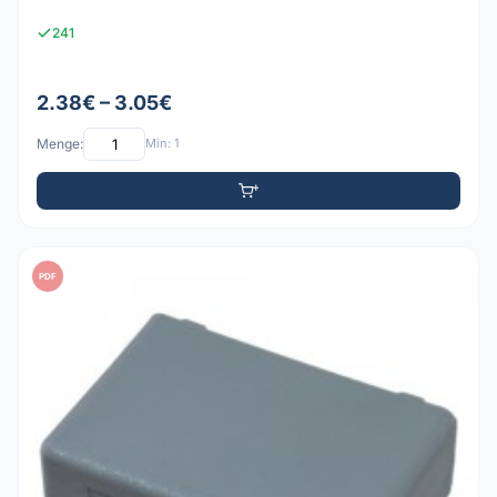
241
2.38€ – 3.05€
Menge:
Min: 1
PDF