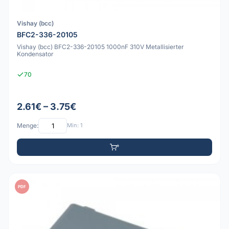
Vishay (bcc)
BFC2-336-20105
Vishay (bcc) BFC2-336-20105 1000nF 310V Metallisierter
Kondensator
70
2.61€ – 3.75€
Menge:
Min: 1
PDF