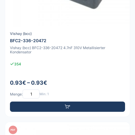
Vishay (bcc)
BFC2-336-20472
Vishay (bcc) BFC2-336-20472 4.7nF 310V Metallisierter
Kondensator
354
0.93€ – 0.93€
Menge:
Min: 1
PDF