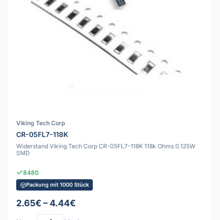
Viking Tech Corp
CR-05FL7-118K
Widerstand Viking Tech Corp CR-05FL7-118K 118k Ohms 0.125W
SMD
8480
Packung mit 1000 Stück
2.65€ – 4.44€