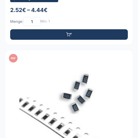
2.52€ – 4.44€
Menge:
Min: 1
PDF