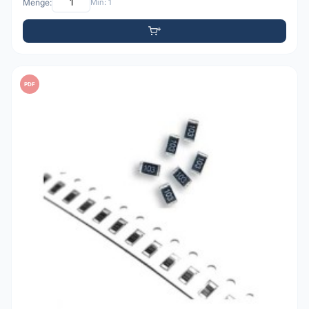
Menge:
Min: 1
PDF