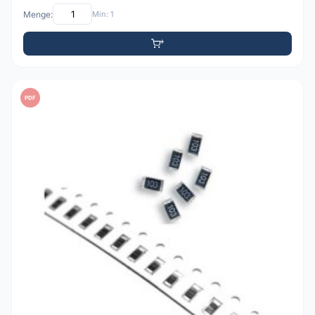
Menge:
Min: 1
PDF