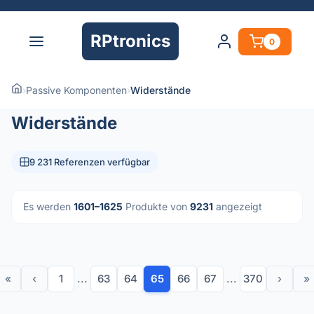
RPtronics
0
›
Passive Komponenten
›
Widerstände
Widerstände
9 231 Referenzen verfügbar
Es werden
1601–1625
Produkte von
9231
angezeigt
«
‹
1
...
63
64
65
66
67
...
370
›
»