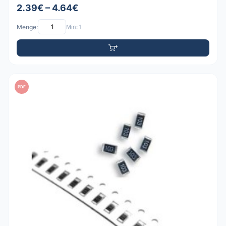
2.39€ – 4.64€
Menge:
Min: 1
PDF