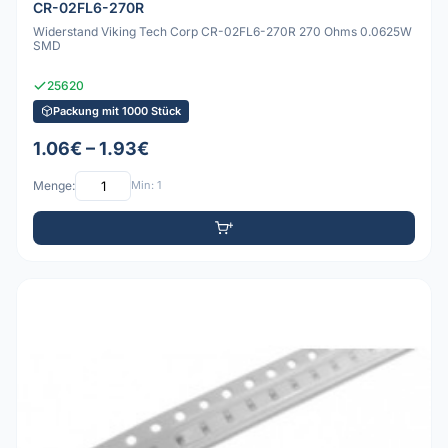
CR-02FL6-270R
Widerstand Viking Tech Corp CR-02FL6-270R 270 Ohms 0.0625W
SMD
25620
Packung mit 1000 Stück
1.06€ – 1.93€
Menge:
Min: 1