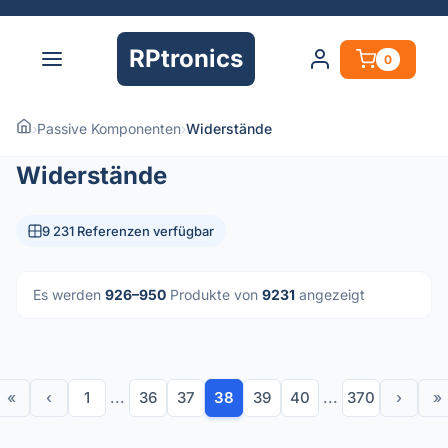
RPtronics
0
›
Passive Komponenten
›
Widerstände
Widerstände
9 231 Referenzen verfügbar
Es werden
926–950
Produkte von
9231
angezeigt
«
‹
1
...
36
37
38
39
40
...
370
›
»