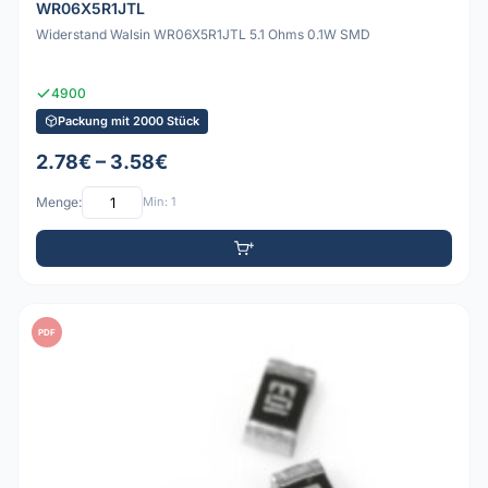
WR06X5R1JTL
Widerstand Walsin WR06X5R1JTL 5.1 Ohms 0.1W SMD
4900
Packung mit 2000 Stück
2.78€ – 3.58€
Menge:
Min: 1
PDF