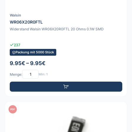
Walsin
WR06X20R0FTL
Widerstand Walsin WR06X20R0FTL 20 Ohms 0.1W SMD
237
Packung mit 5000 Stück
9.95€ – 9.95€
Menge:
Min: 1
PDF