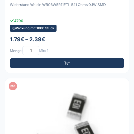
Widerstand Walsin WR06W5R11FTL 5.11 Ohms 0.1W SMD
4790
Packung mit 1000 Stück
1.79€ – 2.39€
Menge:
Min: 1
PDF