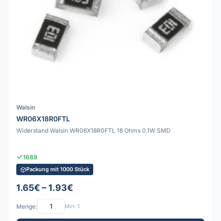
Walsin
WR06X18R0FTL
Widerstand Walsin WR06X18R0FTL 18 Ohms 0.1W SMD
1689
Packung mit 1000 Stück
1.65€ – 1.93€
Menge:
Min: 1