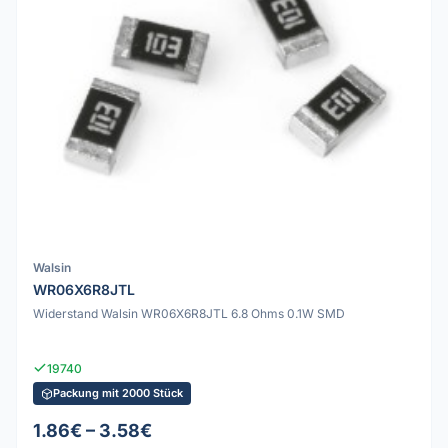
Walsin
WR06X6R8JTL
Widerstand Walsin WR06X6R8JTL 6.8 Ohms 0.1W SMD
19740
Packung mit 2000 Stück
1.86€ – 3.58€