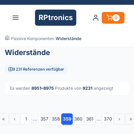
RPtronics
0
›
Passive Komponenten
›
Widerstände
Widerstände
9 231 Referenzen verfügbar
Es werden
8951–8975
Produkte von
9231
angezeigt
«
‹
1
...
357
358
359
360
361
...
370
›
»