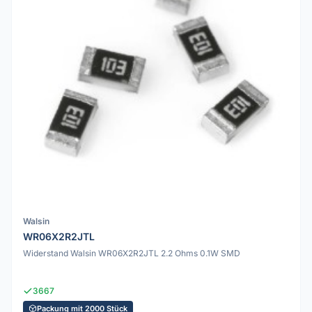
Walsin
WR06X2R2JTL
Widerstand Walsin WR06X2R2JTL 2.2 Ohms 0.1W SMD
3667
Packung mit 2000 Stück