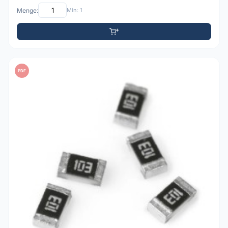
Menge:
Min: 1
PDF