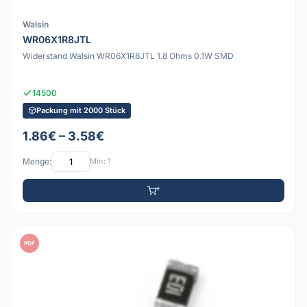
Walsin
WR06X1R8JTL
Widerstand Walsin WR06X1R8JTL 1.8 Ohms 0.1W SMD
14500
Packung mit 2000 Stück
1.86€ – 3.58€
Menge:
Min: 1
PDF