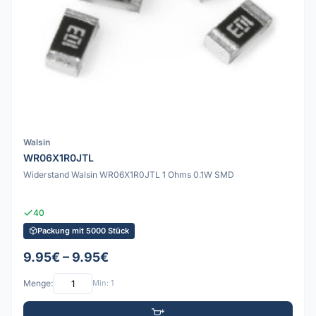
Walsin
WR06X1R0JTL
Widerstand Walsin WR06X1R0JTL 1 Ohms 0.1W SMD
40
Packung mit 5000 Stück
9.95€ – 9.95€
Menge:
Min: 1