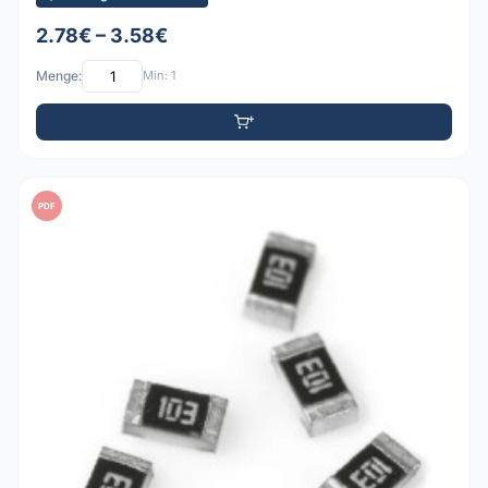
2.78€ – 3.58€
Menge:
Min: 1
PDF