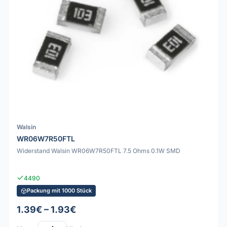
Walsin
WR06W7R50FTL
Widerstand Walsin WR06W7R50FTL 7.5 Ohms 0.1W SMD
4490
Packung mit 1000 Stück
1.39€ – 1.93€