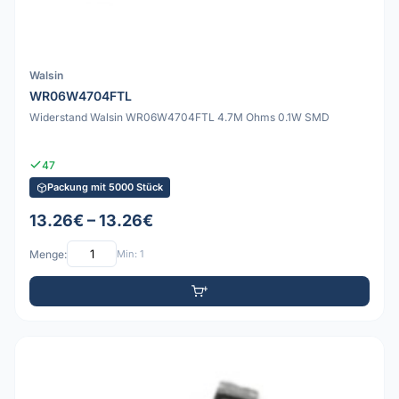
Walsin
WR06W4704FTL
Widerstand Walsin WR06W4704FTL 4.7M Ohms 0.1W SMD
47
Packung mit 5000 Stück
13.26€ – 13.26€
Menge:
Min: 1