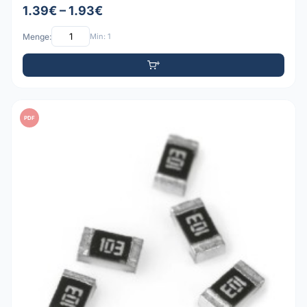
1.39€ – 1.93€
Menge:
Min: 1
PDF