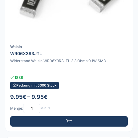
Walsin
WR06X3R3JTL
Widerstand Walsin WR06X3R3JTL 3.3 Ohms 0.1W SMD
1839
Packung mit 5000 Stück
9.95€ – 9.95€
Menge:
Min: 1