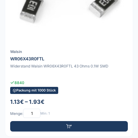
Walsin
WR06X43R0FTL
Widerstand Walsin WR06X43R0FTL 43 Ohms 0.1W SMD
8840
Packung mit 1000 Stück
1.13€ – 1.93€
Menge:
Min: 1