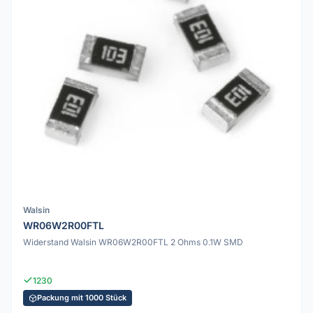
Walsin
WR06W2R00FTL
Widerstand Walsin WR06W2R00FTL 2 Ohms 0.1W SMD
1230
Packung mit 1000 Stück