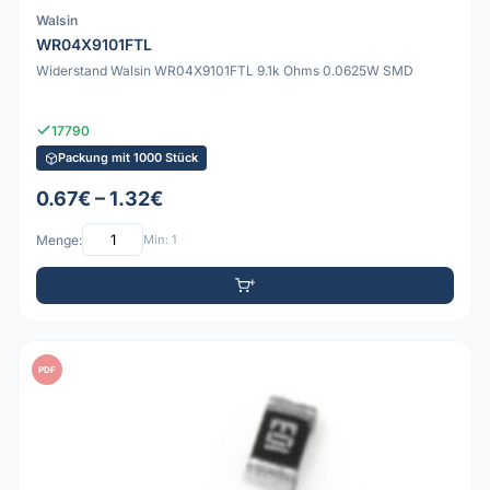
Walsin
WR04X9101FTL
Widerstand Walsin WR04X9101FTL 9.1k Ohms 0.0625W SMD
17790
Packung mit 1000 Stück
0.67€ – 1.32€
Menge:
Min: 1
PDF