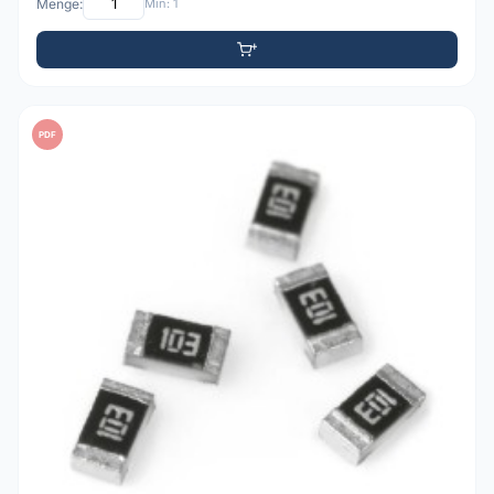
Menge:
Min: 1
PDF