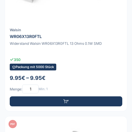
Walsin
WR06X13R0FTL
Widerstand Walsin WR06X13R0FTL 13 Ohms 0.1W SMD
350
Packung mit 5000 Stück
9.95€ – 9.95€
Menge:
Min: 1
PDF