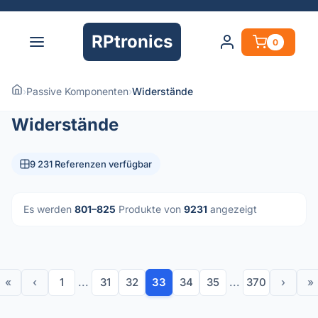
RPtronics
0
›
Passive Komponenten
›
Widerstände
Widerstände
9 231 Referenzen verfügbar
Es werden
801–825
Produkte von
9231
angezeigt
«
‹
1
...
31
32
33
34
35
...
370
›
»