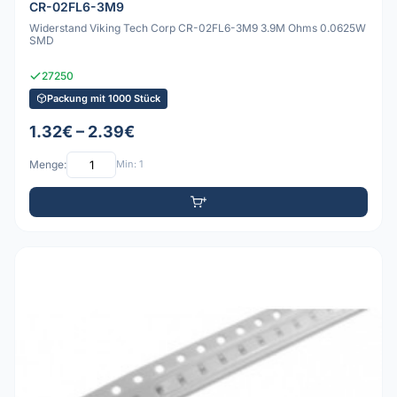
CR-02FL6-3M9
Widerstand Viking Tech Corp CR-02FL6-3M9 3.9M Ohms 0.0625W
SMD
27250
Packung mit 1000 Stück
1.32€ – 2.39€
Menge:
Min: 1