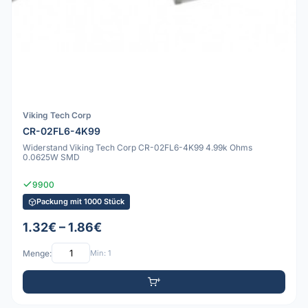
Viking Tech Corp
CR-02FL6-4K99
Widerstand Viking Tech Corp CR-02FL6-4K99 4.99k Ohms
0.0625W SMD
9900
Packung mit 1000 Stück
1.32€ – 1.86€
Menge:
Min: 1