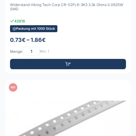
Widerstand Viking Tech Corp CR-02FL6-3K3 3.3k Ohms 0.0625W
SMD
42916
Packung mit 1000 Stück
0.73€ – 1.86€
Menge:
Min: 1
PDF