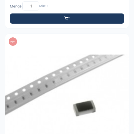
Menge:
Min: 1
PDF