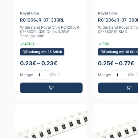
Royal Ohm
Royal Ohm
RC1206JR-07-330RL
RC1206JR-07-360
Widerstand Royal Ohm RC1206JR-
Widerstand Royal Oh
07-330RL 330 Ohms 0.25W
07-360R1P SMD
Through-hole
4700
350
Packung mit 25 Stück
Packung mit 10 Stüc
0.23€ – 0.23€
0.25€ – 0.77€
Menge:
Min: 1
Menge:
Min: 1