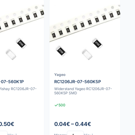
Yageo
-07-560K1P
RC1206JR-07-560K5P
Vishay RC1206JR-07-
Widerstand Yageo RC1206JR-07-
D
560K5P SMD
500
 0.50€
0.04€ – 0.44€