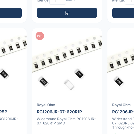
Menge:
Min: 1
Menge:
PDF
Royal Ohm
Royal Ohm
R5P
RC1206JR-07-620R1P
RC1206JR
 RC1206JR-
Widerstand Royal Ohm RC1206JR-
Widerstand 
07-620R1P SMD
07-620RL 6
Through-hol