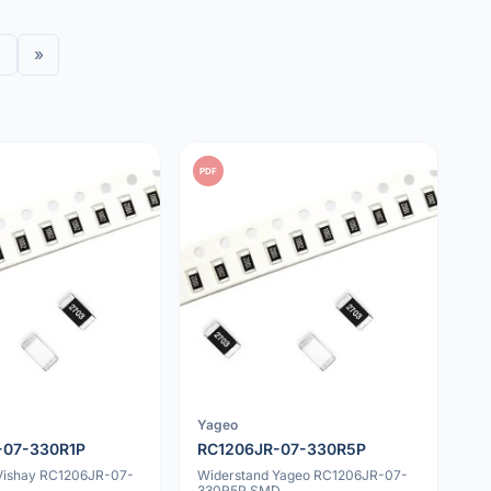
»
PDF
Yageo
-07-330R1P
RC1206JR-07-330R5P
Vishay RC1206JR-07-
Widerstand Yageo RC1206JR-07-
D
330R5P SMD