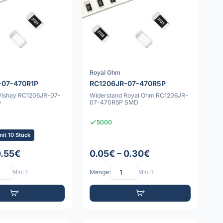
Royal Ohm
-07-470R1P
RC1206JR-07-470R5P
Vishay RC1206JR-07-
Widerstand Royal Ohm RC1206JR-
D
07-470R5P SMD
5000
it 10 Stück
0.55€
0.05€ – 0.30€
Min: 1
Menge:
Min: 1