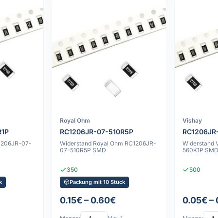
Royal Ohm
Vishay
R1P
RC1206JR-07-510R5P
RC1206JR
1206JR-07-
Widerstand Royal Ohm RC1206JR-
Widerstand 
07-510R5P SMD
560K1P SM
350
500
k
Packung mit 10 Stück
0.15€ – 0.60€
0.05€ –