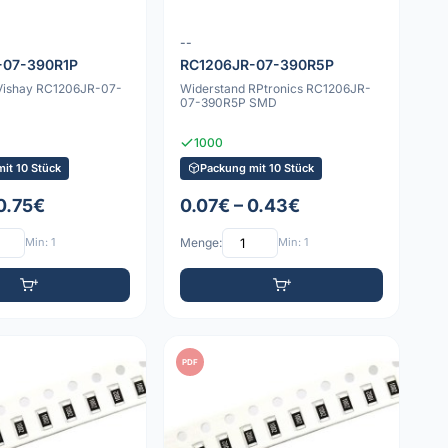
--
-07-390R1P
RC1206JR-07-390R5P
Vishay RC1206JR-07-
Widerstand RPtronics RC1206JR-
D
07-390R5P SMD
1000
it 10 Stück
Packung mit 10 Stück
 0.75€
0.07€ – 0.43€
Min: 1
Menge:
Min: 1
PDF