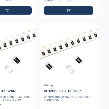
Min: 1
Menge:
Min: 1
Vishay
-07-620RL
RC1206JR-07-680K1P
Royal Ohm RC1206JR-
Widerstand Vishay RC1206JR-07-
20 Ohms 0.25W
680K1P SMD
e