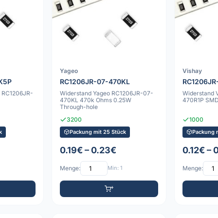
Yageo
Vishay
K5P
RC1206JR-07-470KL
RC1206JR
m RC1206JR-
Widerstand Yageo RC1206JR-07-
Widerstand 
470KL 470k Ohms 0.25W
470R1P SM
Through-hole
3200
1000
k
Packung mit 25 Stück
Packung m
0.19€ – 0.23€
0.12€ – 
Menge:
Min: 1
Menge: