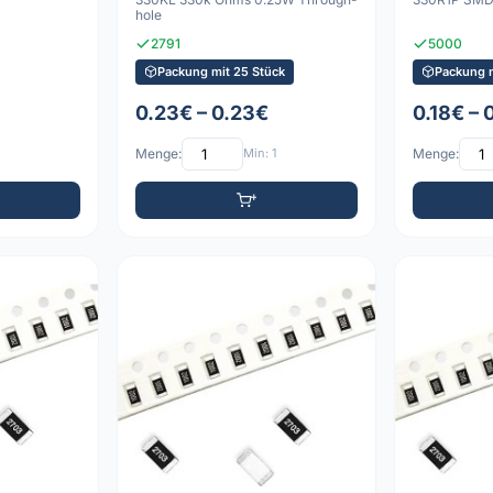
hole
2791
5000
Packung mit 25 Stück
Packung m
0.23€ – 0.23€
0.18€ – 
Menge:
Min: 1
Menge: