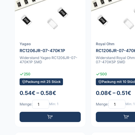
Yageo
Royal Ohm
RC1206JR-07-470K1P
RC1206JR-07-470
Widerstand Yageo RC1206JR-07-
Widerstand Royal Oh
470K1P SMD
07-470K5P SMD
250
500
Packung mit 25 Stück
Packung mit 10 Stüc
0.54€ – 0.58€
0.08€ – 0.51€
Menge:
Min: 1
Menge:
Min: 1