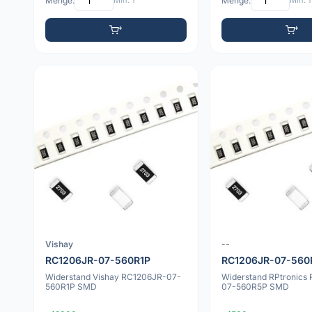
Menge:
Min: 1
Menge:
Min: 1
Vishay
--
RC1206JR-07-560R1P
RC1206JR-07-560
Widerstand Vishay RC1206JR-07-
Widerstand RPtronics
560R1P SMD
07-560R5P SMD