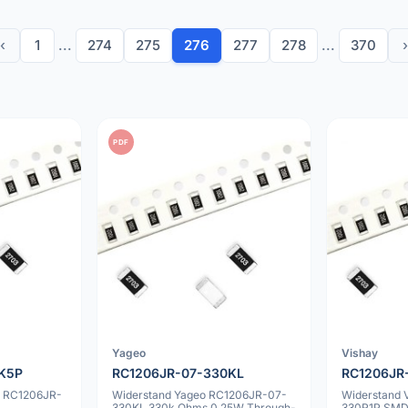
‹
1
...
274
275
276
277
278
...
370
›
PDF
Yageo
Vishay
K5P
RC1206JR-07-330KL
RC1206JR
m RC1206JR-
Widerstand Yageo RC1206JR-07-
Widerstand 
330KL 330k Ohms 0.25W Through-
330R1P SM