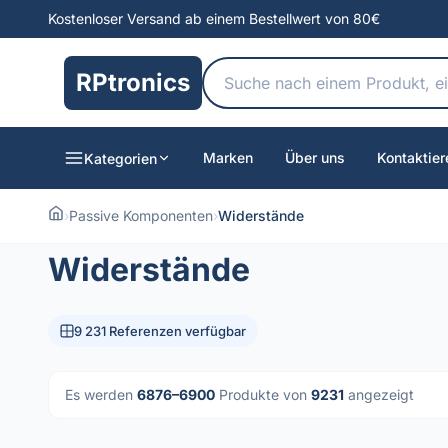
Kostenloser Versand ab einem Bestellwert von 80€
RPtronics
Marken
Über uns
Kontaktier
Kategorien
›
Passive Komponenten
›
Widerstände
Widerstände
9 231 Referenzen verfügbar
Es werden
6876–6900
Produkte von
9231
angezeigt