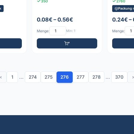
350
2760
k
Packung m
0.08€ – 0.56€
0.24€ –
Menge:
Min: 1
Menge:
‹
1
...
274
275
276
277
278
...
370
›