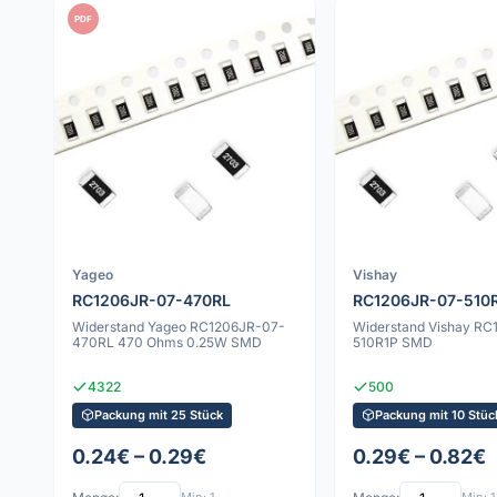
PDF
Yageo
Vishay
RC1206JR-07-470RL
RC1206JR-07-510
Widerstand Yageo RC1206JR-07-
Widerstand Vishay RC
470RL 470 Ohms 0.25W SMD
510R1P SMD
4322
500
Packung mit 25 Stück
Packung mit 10 Stüc
0.24€ – 0.29€
0.29€ – 0.82€