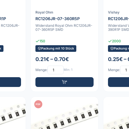
Royal Ohm
Vishay
R1P
RC1206JR-07-360R5P
RC1206JR
m RC1206JR-
Widerstand Royal Ohm RC1206JR-
Widerstand 
07-360R5P SMD
390R1P SM
150
2000
k
Packung mit 10 Stück
Packung m
0.21€ – 0.70€
0.25€ –
Menge:
Min: 1
Menge:
PDF