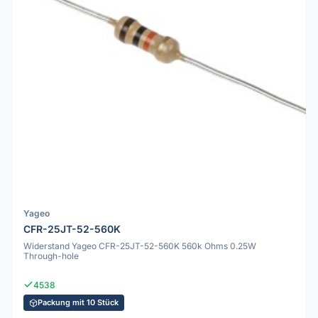
Yageo
CFR-25JT-52-560K
Widerstand Yageo CFR-25JT-52-560K 560k Ohms 0.25W
Through-hole
4538
Packung mit 10 Stück