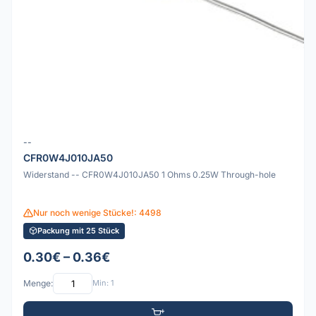
--
CFR0W4J010JA50
Widerstand -- CFR0W4J010JA50 1 Ohms 0.25W Through-hole
Nur noch wenige Stücke!: 4498
Packung mit 25 Stück
0.30€ – 0.36€
Menge:
Min: 1