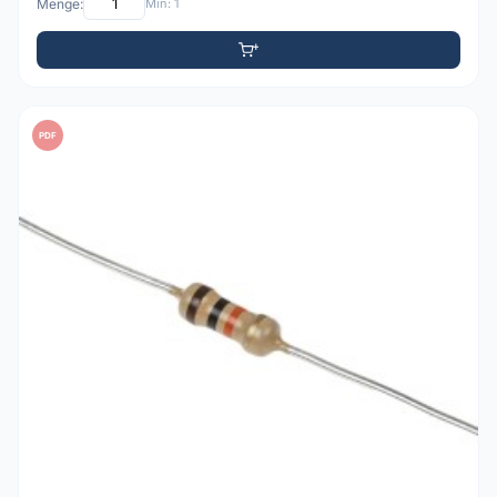
Menge:
Min: 1
PDF