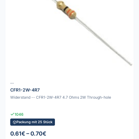
--
CFR1-2W-4R7
Widerstand -- CFR1-2W-4R7 4.7 Ohms 2W Through-hole
1046
Packung mit 25 Stück
0.61€ – 0.70€