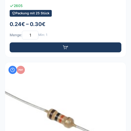
2605
Packung mit 25 Stück
0.24€ – 0.30€
Menge:
Min: 1
PDF