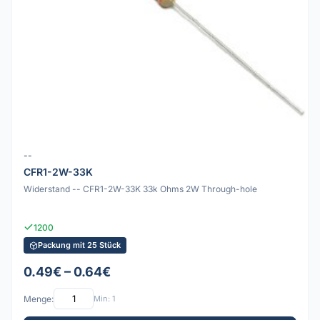
--
CFR1-2W-33K
Widerstand -- CFR1-2W-33K 33k Ohms 2W Through-hole
1200
Packung mit 25 Stück
0.49€ – 0.64€
Menge:
Min: 1