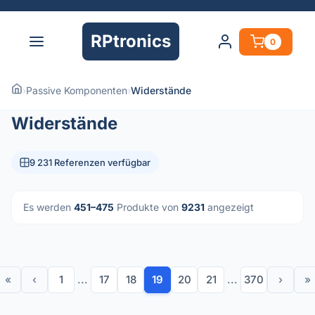
RPtronics
0
›
Passive Komponenten
›
Widerstände
Widerstände
9 231 Referenzen verfügbar
Es werden
451–475
Produkte von
9231
angezeigt
«
‹
1
...
17
18
19
20
21
...
370
›
»