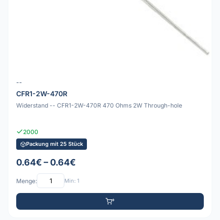
--
CFR1-2W-470R
Widerstand -- CFR1-2W-470R 470 Ohms 2W Through-hole
2000
Packung mit 25 Stück
0.64€ – 0.64€
Menge:
Min: 1