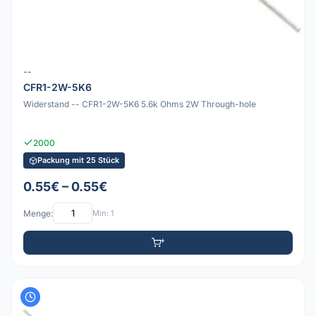
--
CFR1-2W-5K6
Widerstand -- CFR1-2W-5K6 5.6k Ohms 2W Through-hole
2000
Packung mit 25 Stück
0.55€ – 0.55€
Menge:
Min: 1