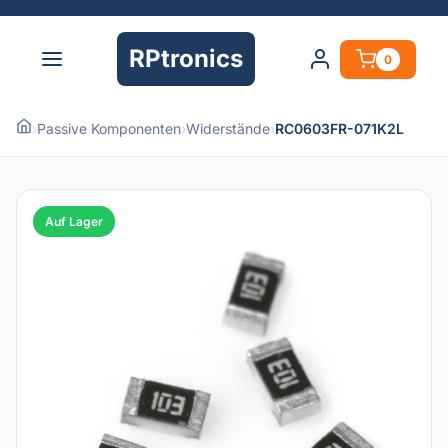
RPtronics
0
›
Passive Komponenten
›
Widerstände
›
RC0603FR-071K2L
Auf Lager