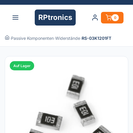
RPtronics
0
›
Passive Komponenten
›
Widerstände
›
RS-03K1201FT
Auf Lager