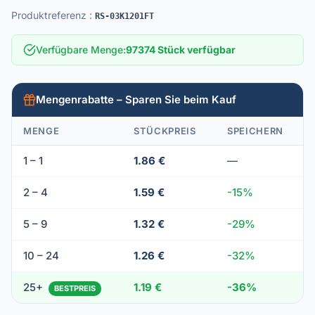
Produktreferenz
:
RS-03K1201FT
Verfügbare Menge
:
97374 Stück verfügbar
Mengenrabatte – Sparen Sie beim Kauf
MENGE
STÜCKPREIS
SPEICHERN
1 – 1
1.86 €
—
2 – 4
1.59 €
-15%
5 – 9
1.32 €
-29%
10 – 24
1.26 €
-32%
25+
1.19 €
-36%
BESTPREIS