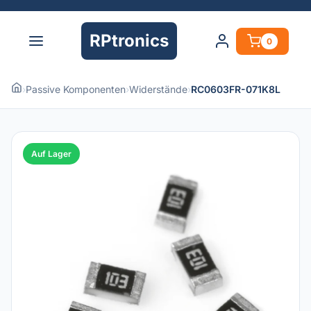
RPtronics
0
›
Passive Komponenten
›
Widerstände
›
RC0603FR-071K8L
Auf Lager