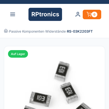
RPtronics
0
›
Passive Komponenten
›
Widerstände
›
RS-03K2203FT
Auf Lager