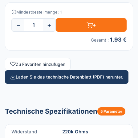
Mindestbestellmenge: 1
−
+
+
1.93 €
Gesamt
:
Zu Favoriten hinzufügen
Laden Sie das technische Datenblatt (PDF) herunter.
Technische Spezifikationen
5 Parameter
Widerstand
220k Ohms