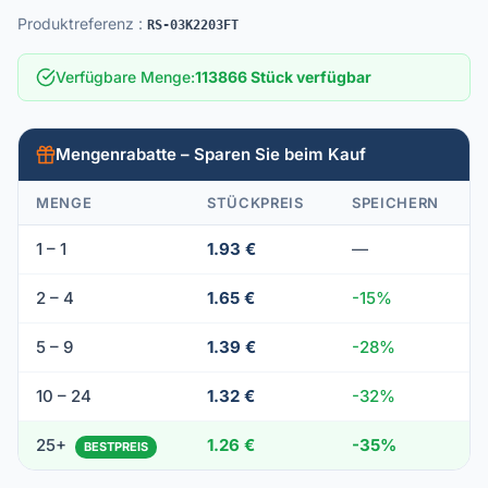
Produktreferenz
:
RS-03K2203FT
Verfügbare Menge
:
113866 Stück verfügbar
Mengenrabatte – Sparen Sie beim Kauf
MENGE
STÜCKPREIS
SPEICHERN
1 – 1
1.93 €
—
2 – 4
1.65 €
-15%
5 – 9
1.39 €
-28%
10 – 24
1.32 €
-32%
25+
1.26 €
-35%
BESTPREIS