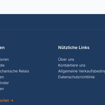
ien
Nützliche Links
toren
Über uns
nde
Kontaktiere uns
chanische Relais
Allgemeine Verkaufsbedi
ren
Datenschutzrichtlinie
inder
en
gorien
→