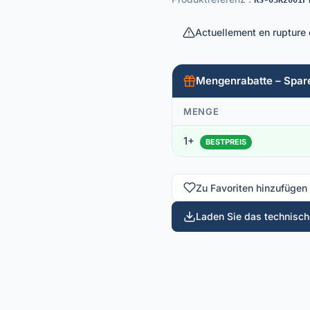
RS-03K2001F
Actuellement en rupture
Mengenrabatte – Spar
MENGE
1+
BESTPREIS
Zu Favoriten hinzufügen
Laden Sie das technische