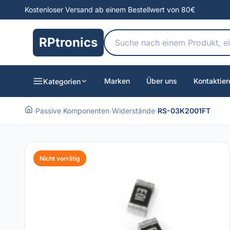
Kostenloser Versand ab einem Bestellwert von 80€
RPtronics
Marken
Über uns
Kontaktier
Kategorien
›
Passive Komponenten
›
Widerstände
›
RS-03K2001FT
Nicht vorrätig