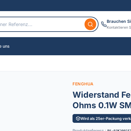
Brauchen Si
Kontaktieren S
e uns
FENGHUA
Widerstand F
Ohms 0.1W S
Wird als 25er-Packung verka
Produktreferenz
: