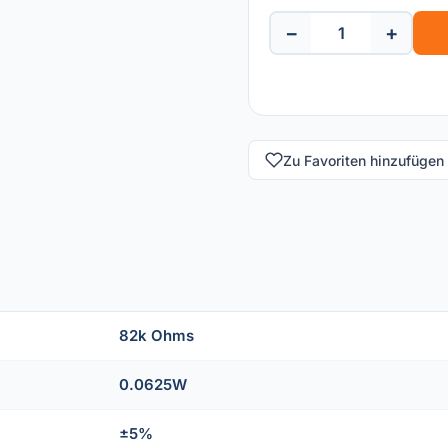
−
+
Zu Favoriten hinzufügen
82k Ohms
0.0625W
±5%