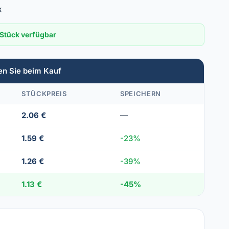
K
Stück verfügbar
en Sie beim Kauf
STÜCKPREIS
SPEICHERN
2.06 €
—
1.59 €
-23%
1.26 €
-39%
1.13 €
-45%