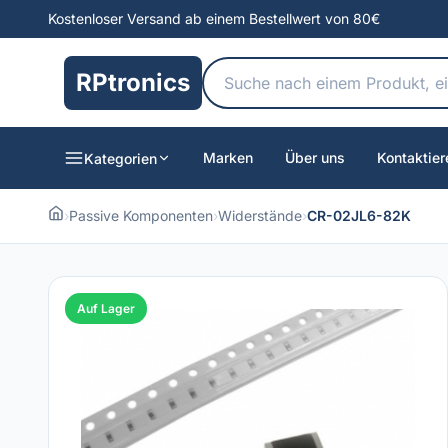
Kostenloser Versand ab einem Bestellwert von 80€
RPtronics
Marken
Über uns
Kontaktier
Kategorien
›
Passive Komponenten
›
Widerstände
›
CR-02JL6-82K
Auf Lager