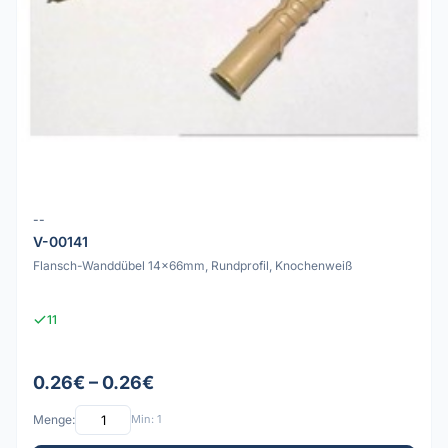
--
V-00141
Flansch-Wanddübel 14x66mm, Rundprofil, Knochenweiß
11
0.26€ – 0.26€
Menge:
Min: 1