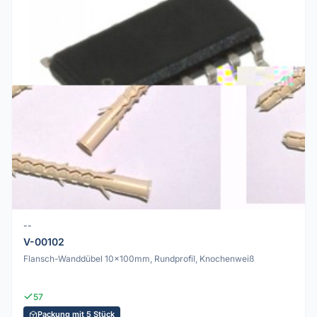
--
V-00102
Flansch-Wanddübel 10x100mm, Rundprofil, Knochenweiß
57
Packung mit 5 Stück