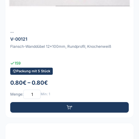
--
V-00121
Flansch-Wanddübel 12x100mm, Rundprofil, Knochenweiß
159
Packung mit 5 Stück
0.80€ – 0.80€
Menge:
Min: 1