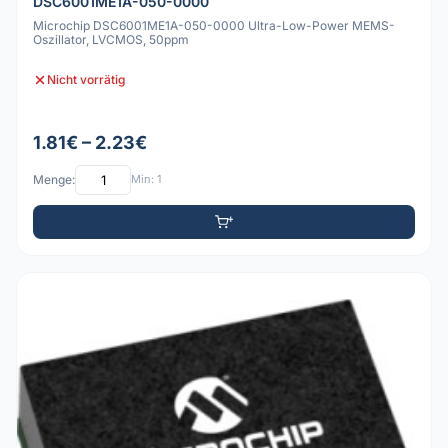
DSC6001ME1A-050-0000
Microchip DSC6001ME1A-050-0000 Ultra-Low-Power MEMS-
Oszillator, LVCMOS, 50ppm
Nicht vorrätig
1.81€ – 2.23€
Menge:
Min: 1