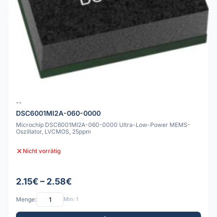
--
DSC6001MI2A-060-0000
Microchip DSC6001MI2A-060-0000 Ultra-Low-Power MEMS-
Oszillator, LVCMOS, 25ppm
Nicht vorrätig
2.15€ – 2.58€
Menge:
Min: 1