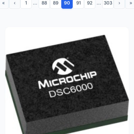
«
‹
1
...
88
89
90
91
92
...
303
›
»