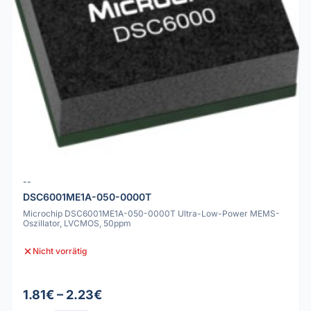
--
DSC6001ME1A-050-0000T
Microchip DSC6001ME1A-050-0000T Ultra-Low-Power MEMS-
Oszillator, LVCMOS, 50ppm
Nicht vorrätig
1.81€ – 2.23€