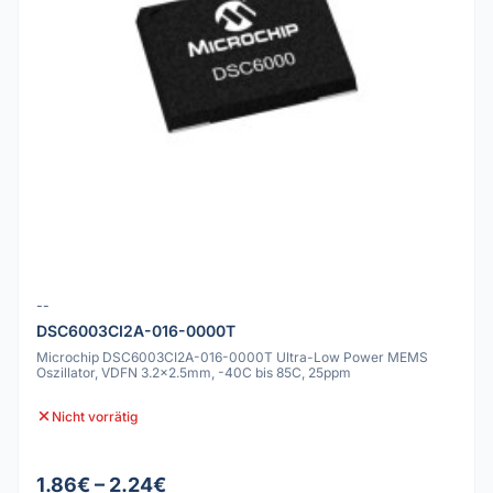
--
DSC6003CI2A-016-0000T
Microchip DSC6003CI2A-016-0000T Ultra-Low Power MEMS
Oszillator, VDFN 3.2x2.5mm, -40C bis 85C, 25ppm
Nicht vorrätig
1.86€ – 2.24€