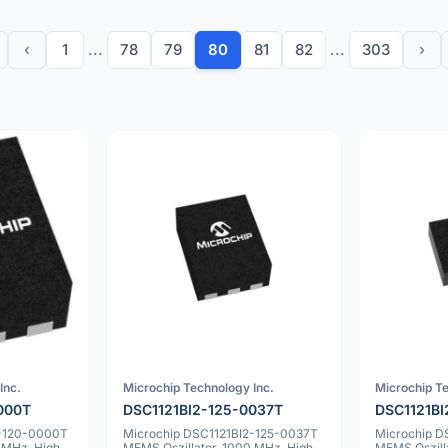
‹
1
...
78
79
80
81
82
...
303
›
Inc.
Microchip Technology Inc.
Microchip Te
000T
DSC1121BI2-125-0037T
DSC1121BI
2-120-0000T
Microchip DSC1121BI2-125-0037T
Microchip D
 MHz, High
MEMS Oszillator, 1000 MHz, High
MEMS Oszill