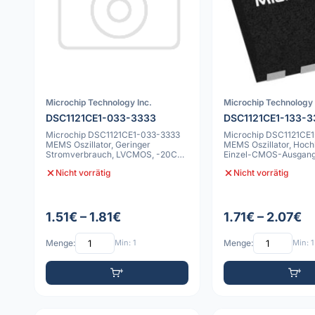
Microchip Technology Inc.
Microchip Technology 
DSC1121CE1-033-3333
DSC1121CE1-133-3
Microchip DSC1121CE1-033-3333
Microchip DSC1121CE1
MEMS Oszillator, Geringer
MEMS Oszillator, Hochl
Stromverbrauch, LVCMOS, -20C
Einzel-CMOS-Ausgang,
bis 70C, 50ppm,
70C, 50pp
Nicht vorrätig
Nicht vorrätig
1.51€ – 1.81€
1.71€ – 2.07€
Menge:
Min: 1
Menge:
Min: 1