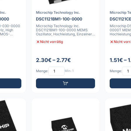
Inc.
Microchip Technology Inc.
Microchip Te
0000
DSC1121BM1-100-0000
DSC1121C
M1-030-0000
Microchip Technology Inc.
Microchip D
Hz, High
DSC1121BM1-100-0000 MEMS
0000T MEMS 
-CMOS-
Oszillator, Hochleistung, Einzelner
Hochleistun
CMOS Ausgang
Ausgang, -2
Nicht vorrätig
Nicht vorr
2.30€ – 2.77€
1.51€ – 
Menge:
Min: 1
Menge: