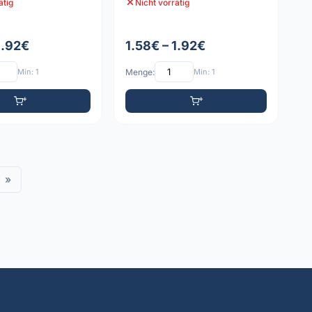
ätig
Nicht vorrätig
1.92€
1.58€ – 1.92€
Min: 1
Menge:
Min: 1
»