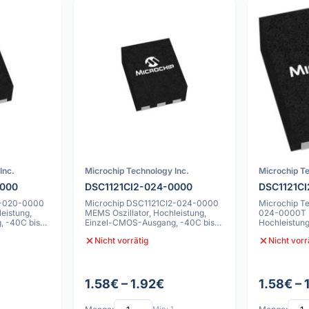
Inc.
Microchip Technology Inc.
Microchip Te
0000
DSC1121CI2-024-0000
DSC1121C
2-020-0000
Microchip DSC1121CI2-024-0000
Microchip T
eistung,
MEMS Oszillator, Hochleistung,
024-0000T M
 -40C bis
Einzel-CMOS-Ausgang, -40C bis
Hochleistun
85C, 25pp
Ausgang, 2
Nicht vorrätig
Nicht vorr
1.58€ – 1.92€
1.58€ – 