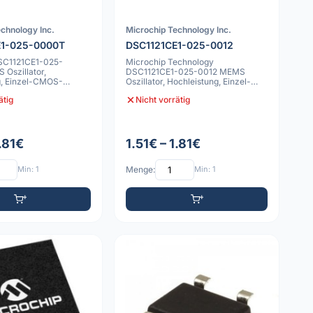
chnology Inc.
Microchip Technology Inc.
E1-025-0000T
DSC1121CE1-025-0012
SC1121CE1-025-
Microchip Technology
Oszillator,
DSC1121CE1-025-0012 MEMS
g, Einzel-CMOS-
Oszillator, Hochleistung, Einzel-
0C bis 70C, 50p
CMOS-Ausgang, -20C bi
ätig
Nicht vorrätig
1.81€
1.51€ – 1.81€
Min: 1
Menge:
Min: 1