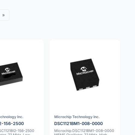
»
chnology Inc.
Microchip Technology Inc.
2-156-2500
DSC1121BM1-008-0000
SC1121BI2-156-2500
Microchip DSC1121BM1-008-0000
ator, 72 MHz, Low
MEMS Oszillator, 72 MHz, High