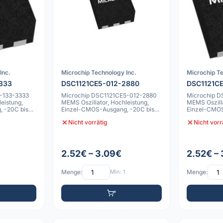
Inc.
Microchip Technology Inc.
Microchip Te
333
DSC1121CE5-012-2880
DSC1121C
-133-3333
Microchip DSC1121CE5-012-2880
Microchip 
eistung,
MEMS Oszillator, Hochleistung,
MEMS Oszilla
 -20C bis
Einzel-CMOS-Ausgang, -20C bis
Einzel-CMOS
70C, 10pp
70C, 10pp
Nicht vorrätig
Nicht vorr
2.52€ – 3.09€
2.52€ –
Menge:
Min: 1
Menge: