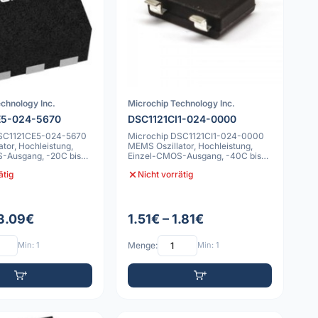
chnology Inc.
Microchip Technology Inc.
E5-024-5670
DSC1121CI1-024-0000
DSC1121CE5-024-5670
Microchip DSC1121CI1-024-0000
tor, Hochleistung,
MEMS Oszillator, Hochleistung,
-Ausgang, -20C bis
Einzel-CMOS-Ausgang, -40C bis
85C, 50pp
ätig
Nicht vorrätig
 3.09€
1.51€ – 1.81€
Min: 1
Menge:
Min: 1