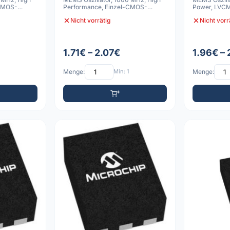
-CMOS-
Performance, Einzel-CMOS-
Power, LVCM
Ausgang, -40
25ppm, 5x3.
Nicht vorrätig
Nicht vorr
1.71€ – 2.07€
1.96€ –
Menge:
Min: 1
Menge: