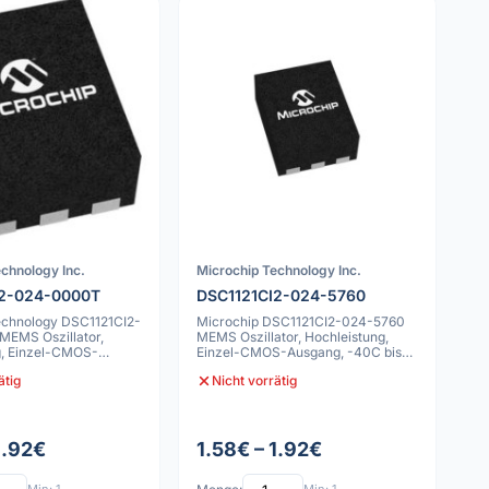
chnology Inc.
Microchip Technology Inc.
I2-024-0000T
DSC1121CI2-024-5760
echnology DSC1121CI2-
Microchip DSC1121CI2-024-5760
EMS Oszillator,
MEMS Oszillator, Hochleistung,
g, Einzel-CMOS-
Einzel-CMOS-Ausgang, -40C bis
5ppm
85C, 25pp
ätig
Nicht vorrätig
1.92€
1.58€ – 1.92€