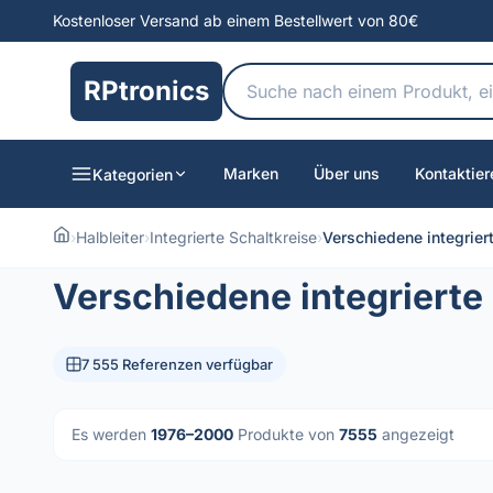
Kostenloser Versand ab einem Bestellwert von 80€
RPtronics
Marken
Über uns
Kontaktier
Kategorien
›
Halbleiter
›
Integrierte Schaltkreise
›
Verschiedene integrier
Verschiedene integrierte
7 555 Referenzen verfügbar
Es werden
1976–2000
Produkte von
7555
angezeigt