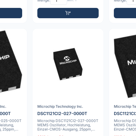
Menge:
Min: 1
Menge:
Inc.
Microchip Technology Inc.
Microchip Te
0000T
DSC1121CI2-027-0000T
DSC1121C
2-025-0000T
Microchip DSC1121CI2-027-0000T
Microchip 
eistung,
MEMS Oszillator, Hochleistung,
MEMS Oszilla
, 25ppm,
Einzel-CMOS-Ausgang, 25ppm,
Einzel-CMO
-40C bis 8
-40C bis 85