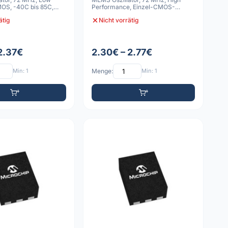
OS, -40C bis 85C,
Performance, Einzel-CMOS-
2
Ausgang, -55C b
ätig
Nicht vorrätig
 2.37€
2.30€ – 2.77€
Min: 1
Menge:
Min: 1