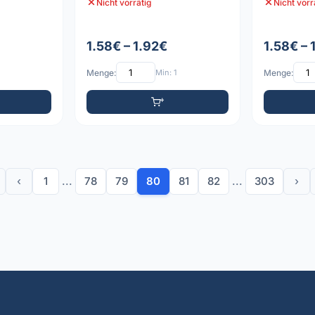
Nicht vorrätig
Nicht vorr
1.58€ – 1.92€
1.58€ – 
Menge:
Min: 1
Menge:
‹
1
...
78
79
80
81
82
...
303
›