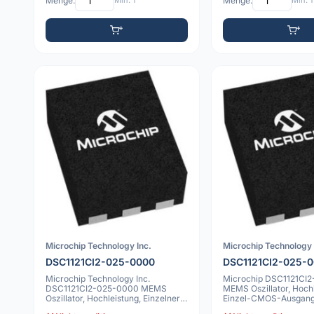
Menge:
Min: 1
Menge:
Min: 1
Microchip Technology Inc.
Microchip Technology 
DSC1121CI2-025-0000
DSC1121CI2-025-
Microchip Technology Inc.
Microchip DSC1121CI
DSC1121CI2-025-0000 MEMS
MEMS Oszillator, Hochl
Oszillator, Hochleistung, Einzelner
Einzel-CMOS-Ausgang
CMOS-Ausgang
-40C bis 8