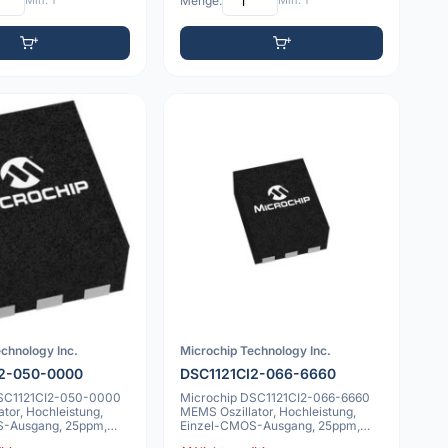
Min: 1
Menge:
Min: 1
chnology Inc.
Microchip Technology Inc.
I2-050-0000
DSC1121CI2-066-6660
DSC1121CI2-050-0000
Microchip DSC1121CI2-066-6660
tor, Hochleistung,
MEMS Oszillator, Hochleistung,
S-Ausgang, 25ppm,
Einzel-CMOS-Ausgang, 25ppm,
-40C bis 85