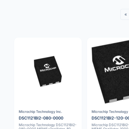
«
Microchip Technology Inc.
Microchip Technology 
DSC1121BI2-080-0000
DSC1121BI2-120-0
Microchip Technology DSC1121BI2-
Microchip DSC1121BI
080-0000 MEMS-Oszillator, 80
MEMS Oszillator, 1000