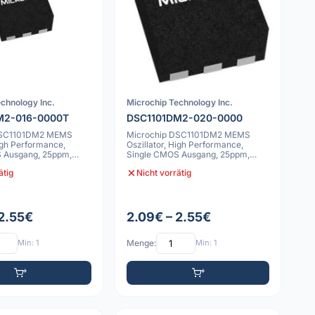
chnology Inc.
Microchip Technology Inc.
M2-016-0000T
DSC1101DM2-020-0000
DSC1101DM2 MEMS
Microchip DSC1101DM2 MEMS
High Performance,
Oszillator, High Performance,
 Ausgang, 25ppm,
Single CMOS Ausgang, 25ppm,
C, 6
-55C bis 125C, 6
ätig
Nicht vorrätig
 2.55€
2.09€ – 2.55€
Min: 1
Menge:
Min: 1