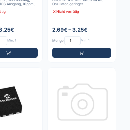
MOS Ausgang, 10ppm,
Oszillator, geringer
Stromverbrauch, 6 VDFN-Gehäu
ätig
Nicht vorrätig
 3.25€
2.69€ – 3.25€
Min: 1
Menge:
Min: 1