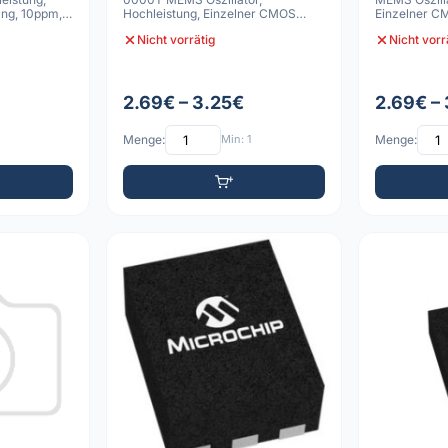
ng, 10ppm,
Hochleistung, Einzelner CMOS
Einzelner C
Ausgang, 10ppm, -40C bi
-40C bis
Nicht vorrätig
Nicht vorr
2.69€ – 3.25€
2.69€ –
Menge:
Min: 1
Menge: