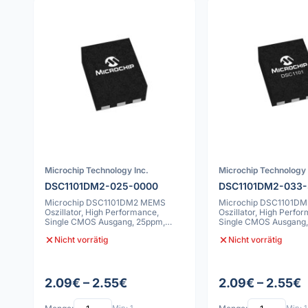
Microchip Technology Inc.
Microchip Technology 
DSC1101DM2-025-0000
DSC1101DM2-033
Microchip DSC1101DM2 MEMS
Microchip DSC1101D
Oszillator, High Performance,
Oszillator, High Perfo
Single CMOS Ausgang, 25ppm,
Single CMOS Ausgang,
-55C bis 125C, 6
-55C bis 125C, 6
Nicht vorrätig
Nicht vorrätig
2.09€ – 2.55€
2.09€ – 2.55€