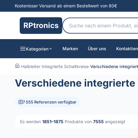
Kostenloser Versand ab einem Bestellwert von 80€
RPtronics
Marken
Über uns
Kontaktier
Kategorien
›
Halbleiter
›
Integrierte Schaltkreise
›
Verschiedene integrier
Verschiedene integrierte
7 555 Referenzen verfügbar
Es werden
1851–1875
Produkte von
7555
angezeigt