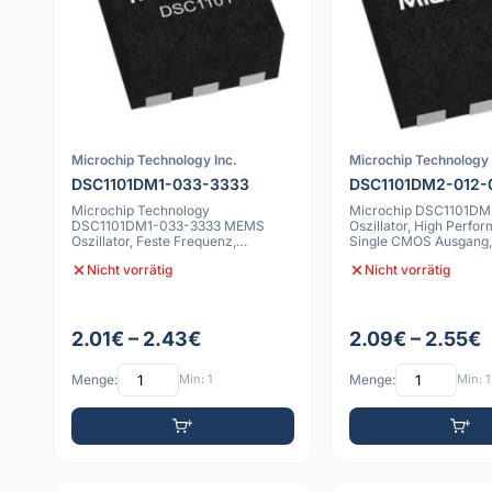
Microchip Technology Inc.
Microchip Technology 
DSC1101DM1-033-3333
DSC1101DM2-012-
Microchip Technology
Microchip DSC1101D
DSC1101DM1-033-3333 MEMS
Oszillator, High Perfo
Oszillator, Feste Frequenz,
Single CMOS Ausgang,
Geringer Jitter
-55C bis 125C, 6
Nicht vorrätig
Nicht vorrätig
2.01€ – 2.43€
2.09€ – 2.55€
Menge:
Min: 1
Menge:
Min: 1