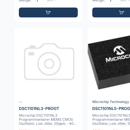
Menge:
Min: 1
Menge:
Min: 1
--
Microchip Technology 
DSC1101NL3-PROGT
DSC1101NL5-PROG
Microchip DSC1101NL3
Microchip DSC1101NL
Programmierbarer MEMS CMOS
Programmierbarer M
Oszillator, Low Jitter, 20ppm, -40C
Oszillator, Low Jitter,
bis 105C, 6 VDFN
bis 105C, 6 VDFN