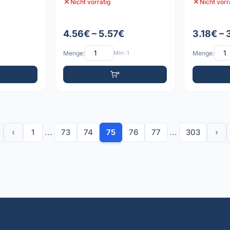
Nicht vorrätig
Nicht vorr
4.56€ – 5.57€
3.18€ –
Menge:
Min: 1
Menge:
‹
1
...
73
74
75
76
77
...
303
›