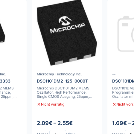
Inc.
Microchip Technology Inc.
--
-3333
DSC1101DM2-125-0000T
DSC1101D
M2 MEMS
Microchip DSC1101DM2 MEMS
DSC1101DM
rmance,
Oszillator, High Performance,
Programmie
 25ppm,
Single CMOS Ausgang, 25ppm,
Oszillator m
-55C bis 125C, 6
25ppm
Nicht vorrätig
Nicht vorr
2.09€ – 2.55€
1.69€ – 