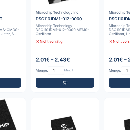
Microchip Technology Inc.
Microchip Te
T
DSC1101DM1-012-0000
DSC1101D
Microchip Technology
Microchip Te
MEMS-CMOS-
DSC1101DM1-012-0000 MEMS-
DSC1101DM
Jitter, 6
Oszillator
Oszillator, H
bi
CMOS-Ausg
Nicht vorrätig
Nicht vorr
2.01€ – 2.43€
2.01€ –
Menge:
Min: 1
Menge: