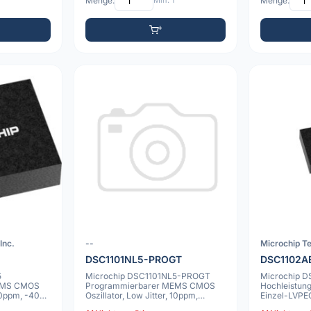
Menge:
Min: 1
Menge:
Inc.
--
Microchip Te
DSC1101NL5-PROGT
DSC1102A
5
Microchip DSC1101NL5-PROGT
Microchip 
EMS CMOS
Programmierbarer MEMS CMOS
Hochleistun
 10ppm, -40C
Oszillator, Low Jitter, 10ppm,
Einzel-LVPE
7x5mm VDFN
7x5mm VDF