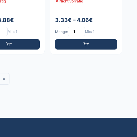
ätig
Nicht vorrätig
 3.88€
3.33€ – 4.06€
Min: 1
Menge:
Min: 1
»