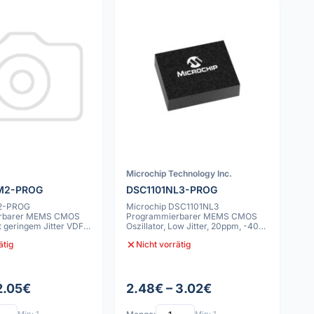
Microchip Technology Inc.
M2-PROG
DSC1101NL3-PROG
2-PROG
Microchip DSC1101NL3
rbarer MEMS CMOS
Programmierbarer MEMS CMOS
it geringem Jitter VDFN
Oszillator, Low Jitter, 20ppm, -40C
bis 105C, 6 VDFN
ätig
Nicht vorrätig
2.05€
2.48€ – 3.02€