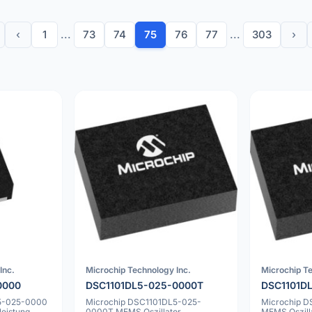
‹
1
...
73
74
75
76
77
...
303
›
Inc.
Microchip Technology Inc.
Microchip Te
0000
DSC1101DL5-025-0000T
DSC1101D
5-025-0000
Microchip DSC1101DL5-025-
Microchip 
eistung,
0000T MEMS Oszillator,
MEMS Oszilla