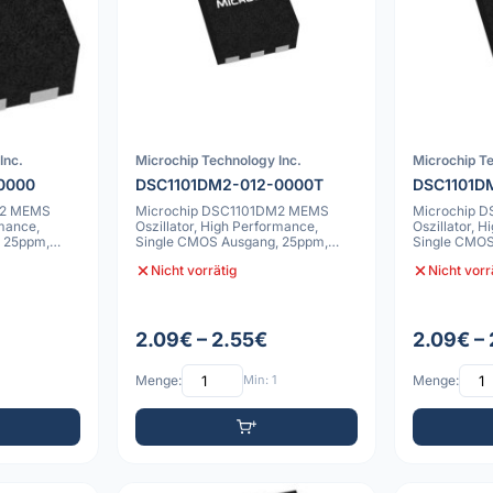
Inc.
Microchip Technology Inc.
Microchip Te
0000
DSC1101DM2-012-0000T
DSC1101D
M2 MEMS
Microchip DSC1101DM2 MEMS
Microchip 
rmance,
Oszillator, High Performance,
Oszillator, 
 25ppm,
Single CMOS Ausgang, 25ppm,
Single CMOS
-55C bis 125C, 6
-55C bis 125
Nicht vorrätig
Nicht vorr
2.09€ – 2.55€
2.09€ –
Menge:
Min: 1
Menge: