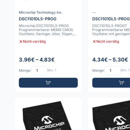
Microchip Technology Inc.
--
DSC1101DL5-PROG
DSC1101DL5-PROG
Microchip DSC1101DL5-PROG
DSC1101DL5-PROGT
Programmierbarer MEMS CMOS
Programmierbarer 
Oszillator, Geringer Jitter, 10ppm,
Oszillator mit geringem 
-40C bis 10
VDFN 2.0x2.5mm, -40 
Nicht vorrätig
Nicht vorrätig
3.96€ – 4.83€
4.34€ – 5.30€
Menge:
Min: 1
Menge:
Min: 1