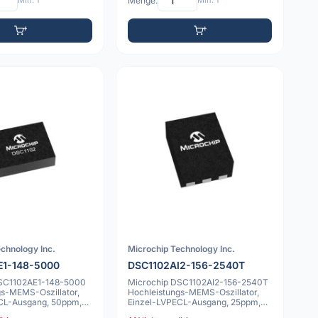
Min: 1
Menge:
Min: 1
chnology Inc.
Microchip Technology Inc.
E1-148-5000
DSC1102AI2-156-2540T
DSC1102AE1-148-5000
Microchip DSC1102AI2-156-2540T
gs-MEMS-Oszillator,
Hochleistungs-MEMS-Oszillator,
CL-Ausgang, 50ppm,
Einzel-LVPECL-Ausgang, 25ppm,
7x5mm VD