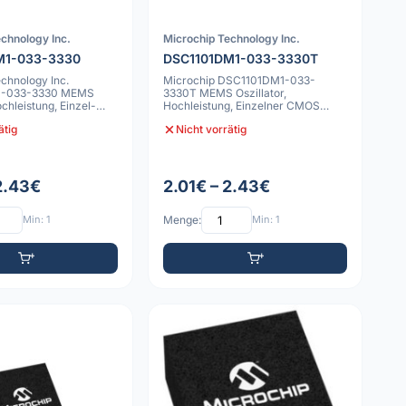
chnology Inc.
Microchip Technology Inc.
M1-033-3330
DSC1101DM1-033-3330T
chnology Inc.
Microchip DSC1101DM1-033-
1-033-3330 MEMS
3330T MEMS Oszillator,
ochleistung, Einzel-
Hochleistung, Einzelner CMOS
ang
Ausgang, 50ppm, -55C bi
ätig
Nicht vorrätig
 2.43€
2.01€ – 2.43€
Min: 1
Menge:
Min: 1