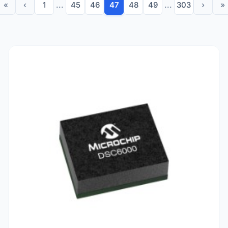
«
‹
1
...
45
46
47
48
49
...
303
›
»