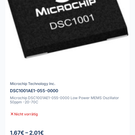
Microchip Technology Inc.
DSC1001AE1-055-0000
Microchip DSC1001AE1-055-0000 Low Power MEMS Oszillator
50ppm -20-70C
Nicht vorrätig
1.67€ – 2.01€