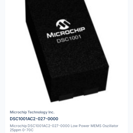
Microchip Technology Inc.
DSC1001AC2-027-0000
Microchip DSC1001AC2-027-0000 Low Power MEMS Oszillator
25ppm 0-70C