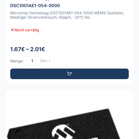
DSC1001AE1-054-0000
Microchip Technology DSC1001AE1-054-0000 MEMS Oszillator,
Niedriger Stromverbrauch, 50ppm, -20°C bis
Nicht vorrätig
1.67€ – 2.01€
Menge:
Min: 1