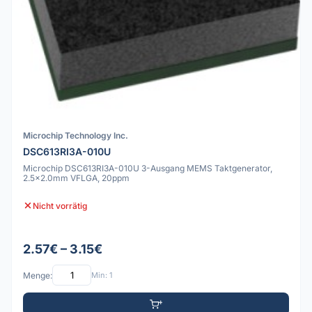
Microchip Technology Inc.
DSC613RI3A-010U
Microchip DSC613RI3A-010U 3-Ausgang MEMS Taktgenerator,
2.5x2.0mm VFLGA, 20ppm
Nicht vorrätig
2.57€ – 3.15€
Menge:
Min: 1