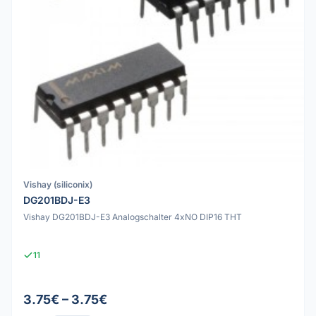
Vishay (siliconix)
DG201BDJ-E3
Vishay DG201BDJ-E3 Analogschalter 4xNO DIP16 THT
11
3.75€ – 3.75€