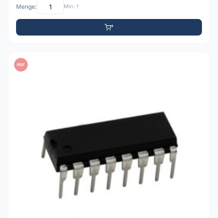
Menge:
Min: 1
PDF