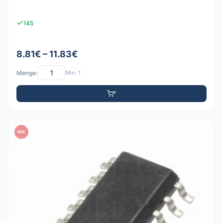
145
8.81€ – 11.83€
Menge:
Min: 1
PDF