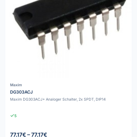
Maxim
DG303ACJ
Maxim DG303ACJ+ Analoger Schalter, 2x SPDT, DIP14
5
77.17€ – 77.17€