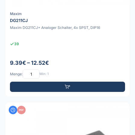
Maxim
DG211CJ
Maxim DG211CJ+ Analoger Schalter, 4x SPST, DIP16
39
9.39€ – 12.52€
Menge:
Min: 1
PDF