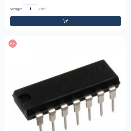
Menge:
Min: 1
PDF