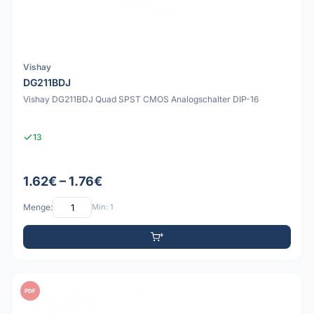
Vishay
DG211BDJ
Vishay DG211BDJ Quad SPST CMOS Analogschalter DIP-16
13
1.62€ – 1.76€
Menge:
Min: 1
PDF