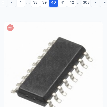
«
‹
1
...
38
39
40
41
42
...
303
›
»
PDF