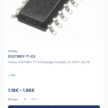
Vishay
DG211BDY-T1-E3
Vishay DG211BDY-T1-E3 Analoger Schalter, 4x SPST, SO-16
44
1.18€ – 1.86€
Menge:
Min: 1