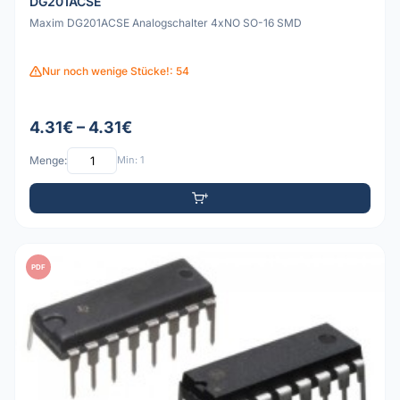
DG201ACSE
Maxim DG201ACSE Analogschalter 4xNO SO-16 SMD
Nur noch wenige Stücke!: 54
4.31€ – 4.31€
Menge:
Min: 1
PDF