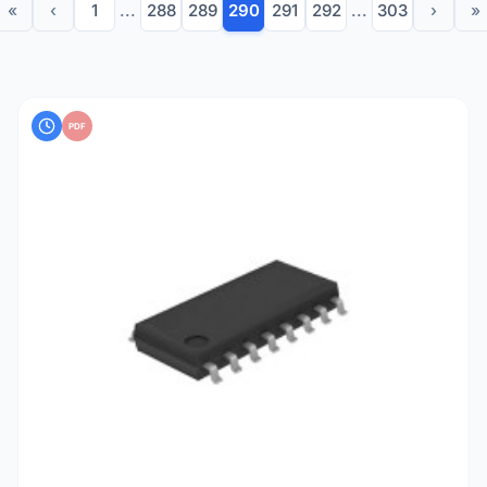
«
‹
1
...
288
289
290
291
292
...
303
›
»
PDF