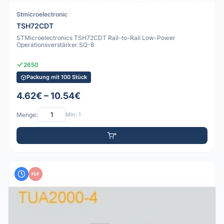
Stmicroelectronic
TSH72CDT
STMicroelectronics TSH72CDT Rail-to-Rail Low-Power
Operationsverstärker SO-8
2650
Packung mit 100 Stück
4.62€ – 10.54€
Menge:
Min: 1
PDF