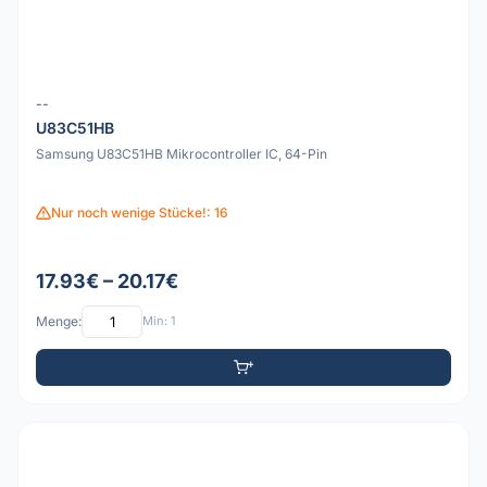
--
U83C51HB
Samsung U83C51HB Mikrocontroller IC, 64-Pin
Nur noch wenige Stücke!: 16
17.93€ – 20.17€
Menge:
Min: 1