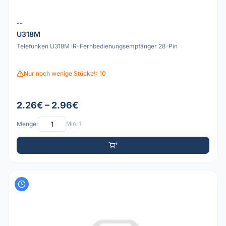
--
U318M
Telefunken U318M IR-Fernbedienungsempfänger 28-Pin
Nur noch wenige Stücke!: 10
2.26€ – 2.96€
Menge:
Min: 1