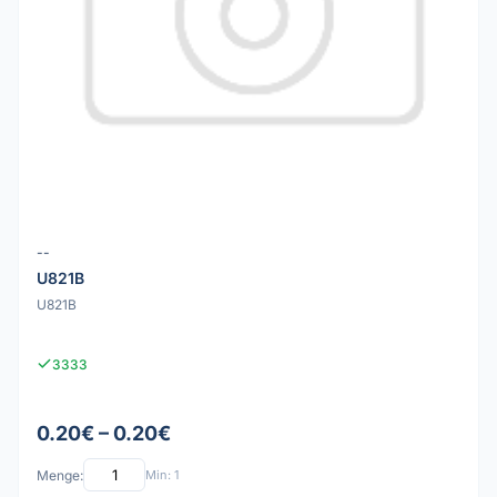
--
U821B
U821B
3333
0.20€ – 0.20€
Menge:
Min: 1