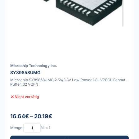
Microchip Technology Inc.
SY89858UMG
Microchip SY89858UMG 2.5V/3.3V Low Power 1:8 LVPECL Fanout-
Puffer, 32 VQFN
Nicht vorrätig
16.64€ – 20.19€
Menge:
Min: 1