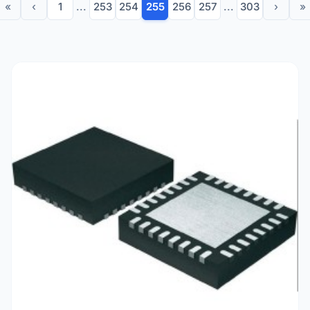
«
‹
1
...
253
254
255
256
257
...
303
›
»