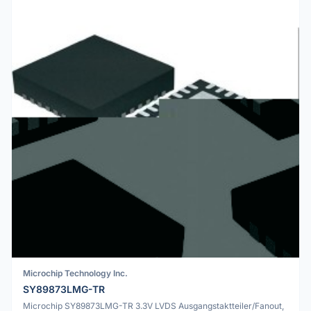
Microchip Technology Inc.
SY89873LMG-TR
Microchip SY89873LMG-TR 3.3V LVDS Ausgangstaktteiler/Fanout,