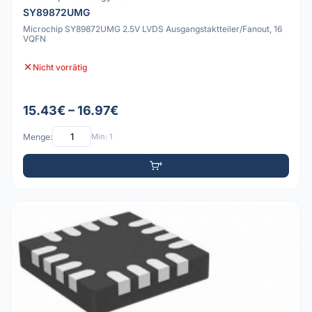
SY89872UMG
Microchip SY89872UMG 2.5V LVDS Ausgangstaktteiler/Fanout, 16
VQFN
Nicht vorrätig
15.43€ – 16.97€
Menge:
Min: 1