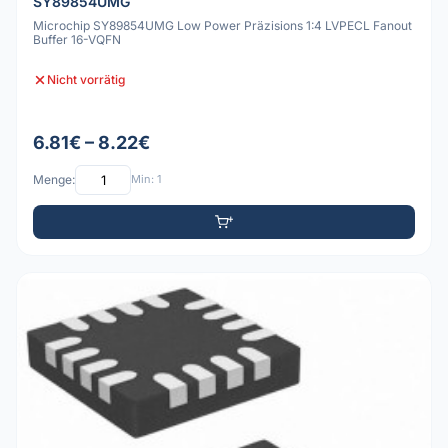
SY89854UMG
Microchip SY89854UMG Low Power Präzisions 1:4 LVPECL Fanout
Buffer 16-VQFN
Nicht vorrätig
6.81€ – 8.22€
Menge:
Min: 1