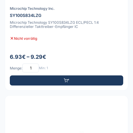
Microchip Technology Inc.
SY100S834LZG
Microchip Technology SY100S834LZG ECL/PECL 1:4
Differenzieller Takttreiber-Empfänger IC
Nicht vorrätig
6.93€ – 9.29€
Menge:
Min: 1