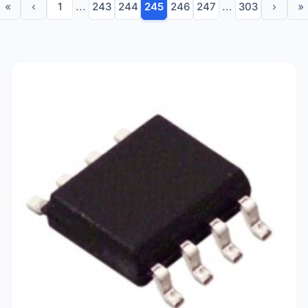
«
‹
1
...
243
244
245
246
247
...
303
›
»