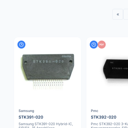
«
PDF
Samsung
Pmc
STK391-020
STK392-020
Samsung STK391-020 Hybrid-IC,
Pmc STK392-020 3-K
SIP/SIL, 15 Anschlüsse,
Konvergenzregler, SIP/