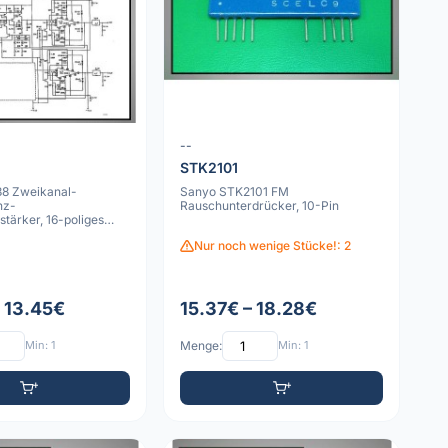
--
STK2101
8 Zweikanal-
Sanyo STK2101 FM
nz-
Rauschunterdrücker, 10-Pin
stärker, 16-poliges
äuse
Nur noch wenige Stücke!: 2
– 13.45€
15.37€ – 18.28€
Min: 1
Menge:
Min: 1