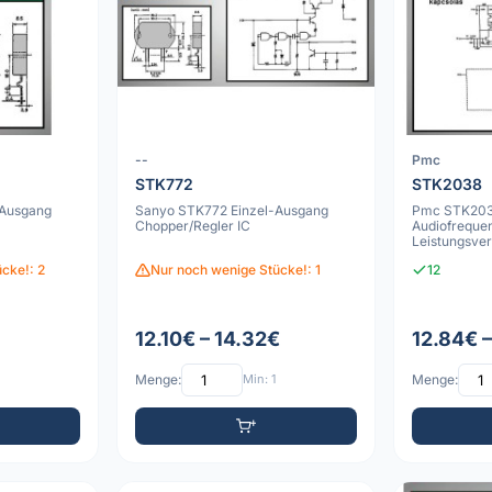
--
Pmc
STK772
STK2038
-Ausgang
Sanyo STK772 Einzel-Ausgang
Pmc STK203
Chopper/Regler IC
Audiofreque
Leistungsver
SIP/SIL-Geh
cke!: 2
Nur noch wenige Stücke!: 1
12
12.10€ – 14.32€
12.84€ 
Menge:
Min: 1
Menge: