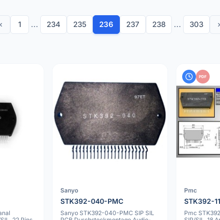
‹
1
...
234
235
236
237
238
...
303
PDF
Sanyo
Pmc
STK392-040-PMC
STK392-1
anal
Sanyo STK392-040-PMC SIP SIL
Pmc STK392
SIL, 22 Pins,
PCB Durchsteckmontage Audio-
SIP/SIL, 18 