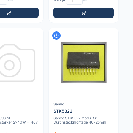
Min: 1
Menge:
Min: 1
Sanyo
STK5322
893 NF-
Sanyo STK5322 Modul für
rstärker 2x40W +-46V
Durchsteckmontage 46x25mm