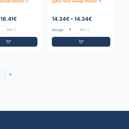
wenige Stücke!: 5
Nur noch wenige Stücke!: 6
 18.41€
14.34€ – 14.34€
Min: 1
Menge:
Min: 1
›
»