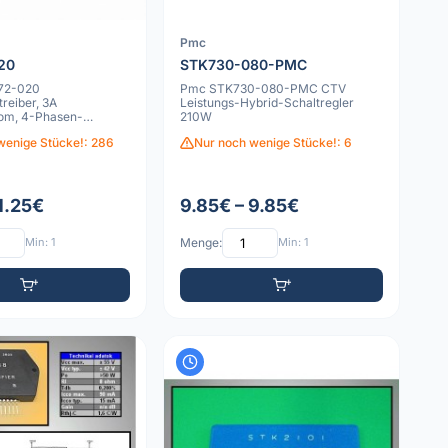
Pmc
20
STK730-080-PMC
72-020
Pmc STK730-080-PMC CTV
treiber, 3A
Leistungs-Hybrid-Schaltregler
om, 4-Phasen-
210W
ontroller
wenige Stücke!: 286
Nur noch wenige Stücke!: 6
1.25€
9.85€ – 9.85€
Min: 1
Menge:
Min: 1