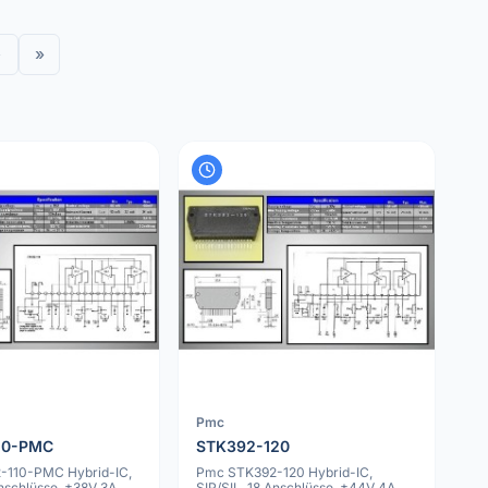
›
»
Pmc
10-PMC
STK392-120
-110-PMC Hybrid-IC,
Pmc STK392-120 Hybrid-IC,
Anschlüsse, ±38V 3A,
SIP/SIL, 18 Anschlüsse, ±44V 4A,