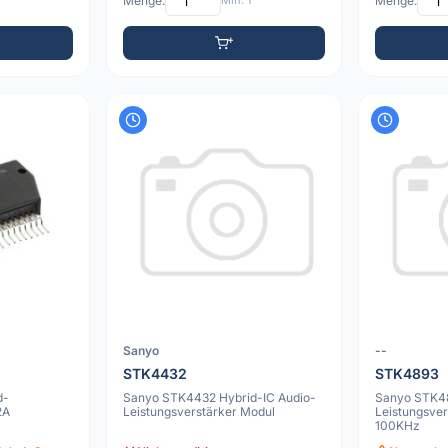
Menge:
Min: 1
Menge:
Sanyo
--
STK4432
STK4893
d-
Sanyo STK4432 Hybrid-IC Audio-
Sanyo STK4
2A
Leistungsverstärker Modul
Leistungsve
100KHz