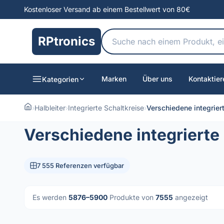
Kostenloser Versand ab einem Bestellwert von 80€
RPtronics
Marken
Über uns
Kontaktier
Kategorien
›
Halbleiter
›
Integrierte Schaltkreise
›
Verschiedene integrier
Verschiedene integrierte
7 555 Referenzen verfügbar
Es werden
5876–5900
Produkte von
7555
angezeigt