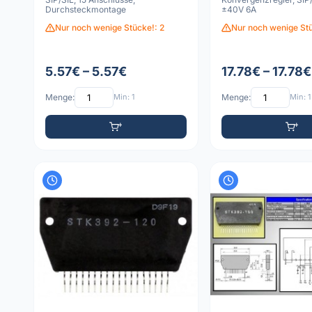
Durchsteckmontage
±40V 6A
Nur noch wenige Stücke!: 2
Nur noch wenige Stü
5.57€ – 5.57€
17.78€ – 17.78€
Menge:
Min: 1
Menge:
Min: 1