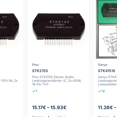
Pmc
Sanyo
STK2155
STK4151II
Pmc STK2155 Stereo-Audio-
Sanyo STK41
/-50V 5A, 2x
Leistungsverstärker-IC, 2x>50W,
Leistungsver
16-Pin THT
Leiterplatt
1
12
15.17€ – 15.93€
11.26€ –