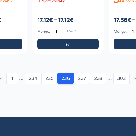
cke!: 2
Nicht vorrätig
Nur noch 
€
17.12€ – 17.12€
17.56€ –
Menge:
Min: 1
Menge:
‹
1
...
234
235
236
237
238
...
303