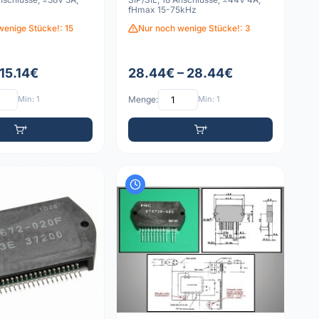
fHmax 15-75kHz
wenige Stücke!: 15
Nur noch wenige Stücke!: 3
 15.14€
28.44€ – 28.44€
Min: 1
Menge:
Min: 1