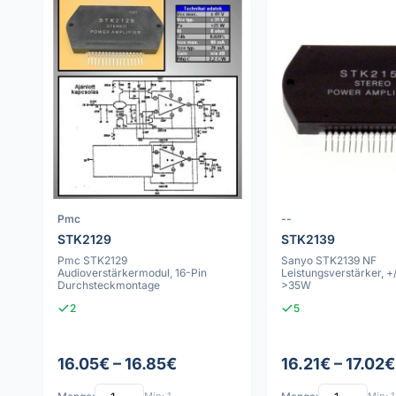
Pmc
--
STK2129
STK2139
Pmc STK2129
Sanyo STK2139 NF
Audioverstärkermodul, 16-Pin
Leistungsverstärker, +
Durchsteckmontage
>35W
2
5
16.05€ – 16.85€
16.21€ – 17.02€