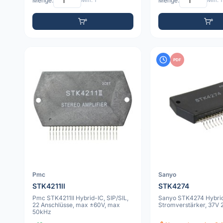
Menge:
Min: 1
Menge:
Min: 1
PDF
Pmc
Sanyo
STK4211II
STK4274
Pmc STK4211II Hybrid-IC, SIP/SIL,
Sanyo STK4274 Hybri
22 Anschlüsse, max ±60V, max
Stromverstärker, 37V 
50kHz