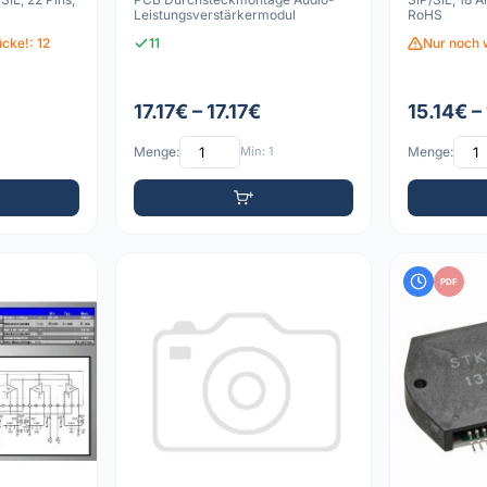
Leistungsverstärkermodul
RoHS
cke!: 12
11
Nur noch 
17.17€ – 17.17€
15.14€ –
Menge:
Min: 1
Menge:
PDF