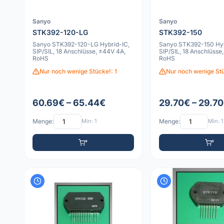
Sanyo
Sanyo
STK392-120-LG
STK392-150
Sanyo STK392-120-LG Hybrid-IC,
Sanyo STK392-150 Hyb
SIP/SIL, 18 Anschlüsse, ±44V 4A,
SIP/SIL, 18 Anschlüsse
RoHS
RoHS
Nur noch wenige Stücke!: 1
Nur noch wenige Stü
60.69€ – 65.44€
29.70€ – 29.7
Menge:
Min: 1
Menge:
Min: 1