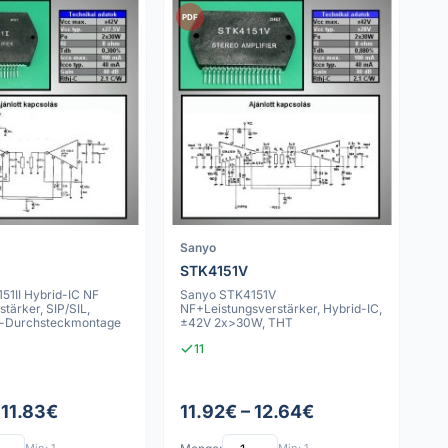
PDF
Sanyo
STK4151V
51II Hybrid-IC NF
Sanyo STK4151V
stärker, SIP/SIL,
NF+Leistungsverstärker, Hybrid-IC,
en-Durchsteckmontage
±42V 2x>30W, THT
11
 11.83€
11.92€ – 12.64€