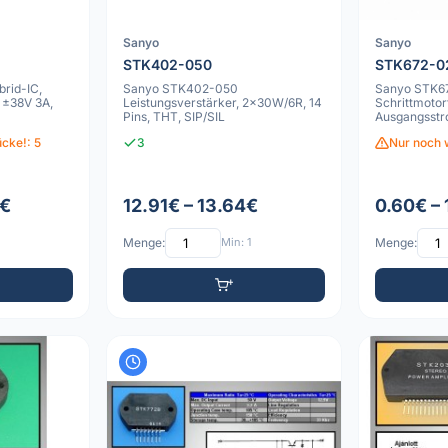
Sanyo
Sanyo
STK402-050
STK672-0
rid-IC,
Sanyo STK402-050
Sanyo STK6
, ±38V 3A,
Leistungsverstärker, 2x30W/6R, 14
Schrittmotor
Pins, THT, SIP/SIL
Ausgangsstr
Verteilungsc
cke!: 5
3
Nur noch 
0€
12.91€ – 13.64€
0.60€ – 
Menge:
Min: 1
Menge: