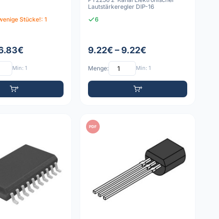
Lautstärkeregler DIP-16
wenige Stücke!: 1
6
 6.83€
9.22€ – 9.22€
Min: 1
Menge:
Min: 1
PDF