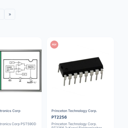
»
PDF
tronics Corp
Princeton Technology Corp.
PT2256
ctronics Corp PST590D
Princeton Technology Corp.
PT2256 2-Kanal Elektronischer