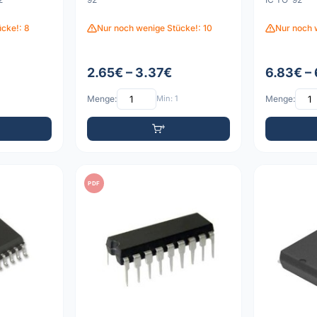
cke!: 8
Nur noch wenige Stücke!: 10
Nur noch 
2.65€ – 3.37€
6.83€ –
Menge:
Min: 1
Menge:
PDF