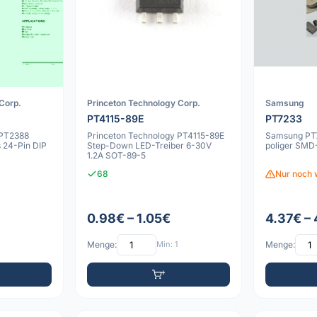
Corp.
Princeton Technology Corp.
Samsung
PT4115-89E
PT7233
 PT2388
Princeton Technology PT4115-89E
Samsung PT
s 24-Pin DIP
Step-Down LED-Treiber 6-30V
poliger SMD
1.2A SOT-89-5
68
Nur noch 
0.98€ – 1.05€
4.37€ –
Menge:
Min: 1
Menge: