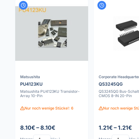
Matsushita
Corporate Headquarte
PU4123KU
QS3245QG
Matsushita PU4123KU Transistor-
QS3245QG Bus-Schalt
Array 10-Pin
CMOS 8-IN 20-Pin
Nur noch wenige Stücke!: 6
Nur noch wenige St
8.10€ – 8.10€
1.21€ – 1.21€