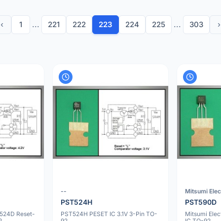
‹
1
...
221
222
223
224
225
...
303
›
--
Mitsumi Elec
PST524H
PST590D
T524D Reset-
PST524H PESET IC 3.1V 3-Pin TO-
Mitsumi Ele
2
92
IC TO-92