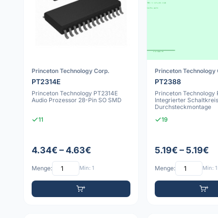
Princeton Technology Corp.
Princeton Technology 
PT2314E
PT2388
Princeton Technology PT2314E
Princeton Technology
Audio Prozessor 28-Pin SO SMD
Integrierter Schaltkrei
Durchsteckmontage
11
19
4.34€ – 4.63€
5.19€ – 5.19€
Menge:
Min: 1
Menge:
Min: 1