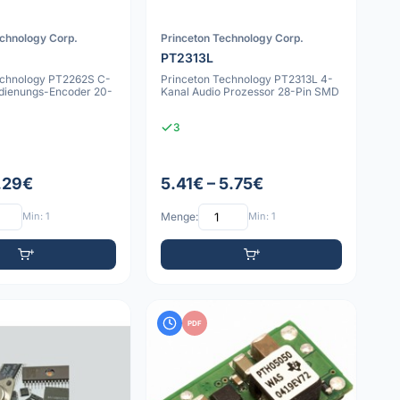
echnology Corp.
Princeton Technology Corp.
PT2313L
echnology PT2262S C-
Princeton Technology PT2313L 4-
dienungs-Encoder 20-
Kanal Audio Prozessor 28-Pin SMD
3
1.29€
5.41€ – 5.75€
Min: 1
Menge:
Min: 1
PDF