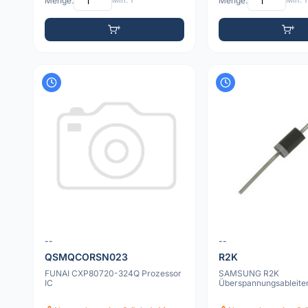
Menge:
Min: 1
Menge:
Min: 1
--
--
QSMQCORSN023
R2K
FUNAI CXP80720-324Q Prozessor
SAMSUNG R2K
IC
Überspannungsableite