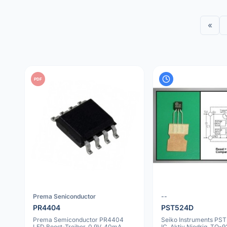
«
PDF
Prema Seniconductor
--
PR4404
PST524D
Prema Semiconductor PR4404
Seiko Instruments PS
LED Boost-Treiber, 0.9V, 40mA,
IC, Aktiv Niedrig, TO-9