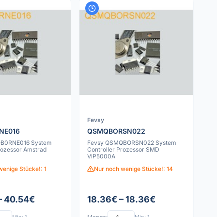
Fevsy
NE016
QSMQBORSN022
B0RNE016 System
Fevsy QSMQBORSN022 System
rozessor Amstrad
Controller Prozessor SMD
VIP5000A
wenige Stücke!: 1
Nur noch wenige Stücke!: 14
– 40.54€
18.36€ – 18.36€