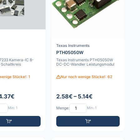
Texas Instruments
PTH05050W
7233 Kamera-IC 8-
Texas Instruments PTH05050W
-Schaltkreis
DC-DC-Wandler Leistungsmodul
wenige Stücke!: 1
Nur noch wenige Stücke!: 62
 4.37€
2.58€ – 5.14€
Min: 1
Menge:
Min: 1