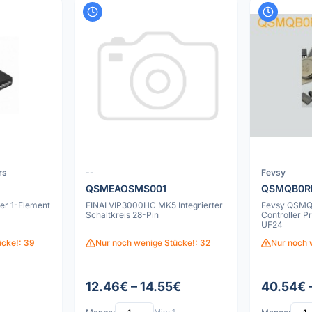
rs
--
Fevsy
QSMEAOSMS001
QSMQB0R
er 1-Element
FINAI VIP3000HC MK5 Integrierter
Fevsy QSMQ
Schaltkreis 28-Pin
Controller P
UF24
ücke!: 39
Nur noch wenige Stücke!: 32
Nur noch 
12.46€ – 14.55€
40.54€ 