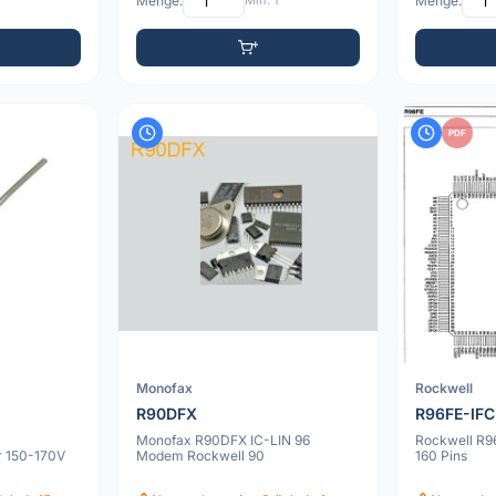
Menge:
Min: 1
Menge:
PDF
Monofax
Rockwell
R90DFX
R96FE-IFC
Monofax R90DFX IC-LIN 96
Rockwell R9
r 150-170V
Modem Rockwell 90
160 Pins