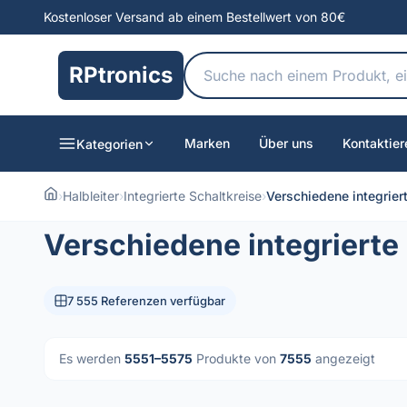
Kostenloser Versand ab einem Bestellwert von 80€
RPtronics
Marken
Über uns
Kontaktier
Kategorien
›
Halbleiter
›
Integrierte Schaltkreise
›
Verschiedene integrier
Verschiedene integrierte
7 555 Referenzen verfügbar
Es werden
5551–5575
Produkte von
7555
angezeigt