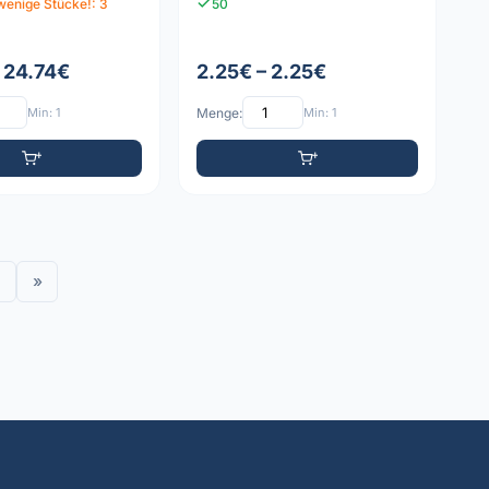
wenige Stücke!: 3
50
– 24.74€
2.25€ – 2.25€
Min: 1
Menge:
Min: 1
»