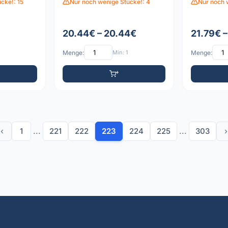
cke!: 15
Nur noch wenige Stücke!: 4
Nur noch 
20.44€ – 20.44€
21.79€ 
Menge:
Min: 1
Menge:
‹
1
...
221
222
223
224
225
...
303
›