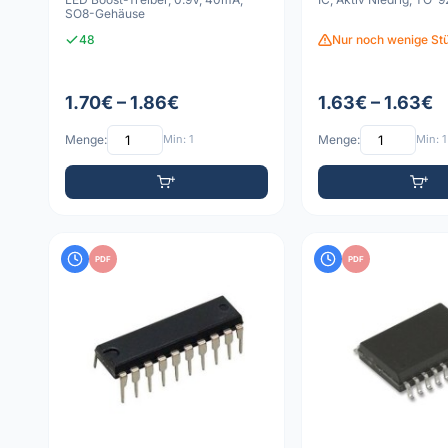
SO8-Gehäuse
48
Nur noch wenige Stü
1.70€ – 1.86€
1.63€ – 1.63€
Menge:
Min: 1
Menge:
Min: 1
PDF
PDF