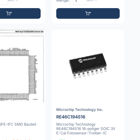
Min: 1
Menge:
Min: 1
Microchip Technology Inc.
RE46C194S16
6FE-IFC SMD Bauteil
Microchip Technology
RE46C194S16 16-poliger SOIC 3V
E-Cal Fotosensor-Treiber-IC