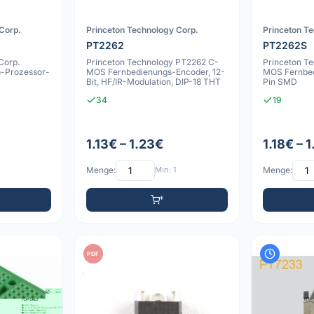
Corp.
Princeton Technology Corp.
Princeton T
PT2262
PT2262S
Corp.
Princeton Technology PT2262 C-
Princeton T
-Prozessor-
MOS Fernbedienungs-Encoder, 12-
MOS Fernbe
Bit, HF/IR-Modulation, DIP-18 THT
Pin SMD
34
19
1.13€ – 1.23€
1.18€ – 
Menge:
Min: 1
Menge:
PDF