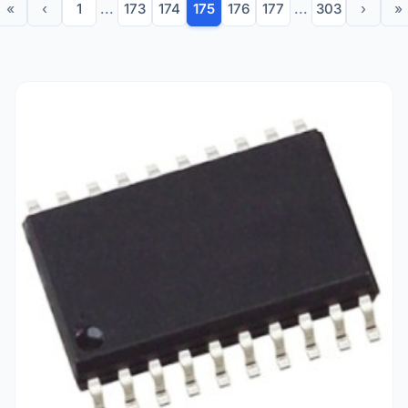
«
‹
1
...
173
174
175
176
177
...
303
›
»