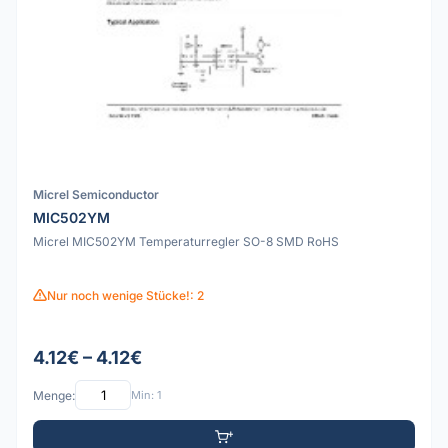
Micrel Semiconductor
MIC502YM
Micrel MIC502YM Temperaturregler SO-8 SMD RoHS
Nur noch wenige Stücke!: 2
4.12€ – 4.12€
Menge:
Min: 1