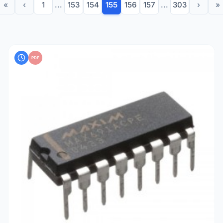
«
‹
1
...
153
154
155
156
157
...
303
›
»
PDF