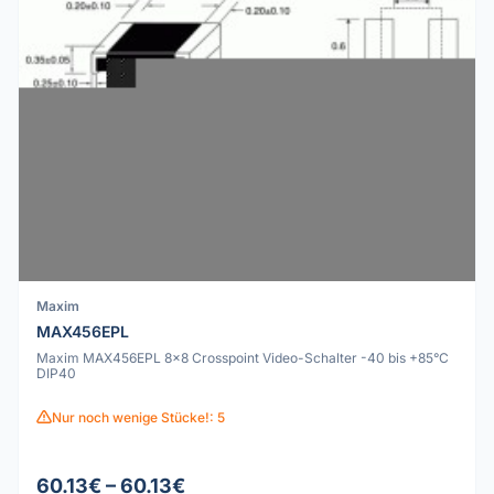
Maxim
MAX456EPL
Maxim MAX456EPL 8x8 Crosspoint Video-Schalter -40 bis +85°C
DIP40
Nur noch wenige Stücke!: 5
60.13€ – 60.13€