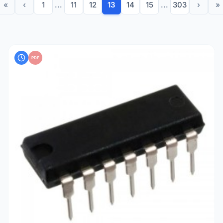
«
‹
1
...
11
12
13
14
15
...
303
›
»
PDF