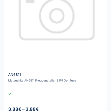
--
AN6811
Matsushita AN6811 Frequenzteiler SIP9 Gehäuse
3
3.88€ – 3.88€