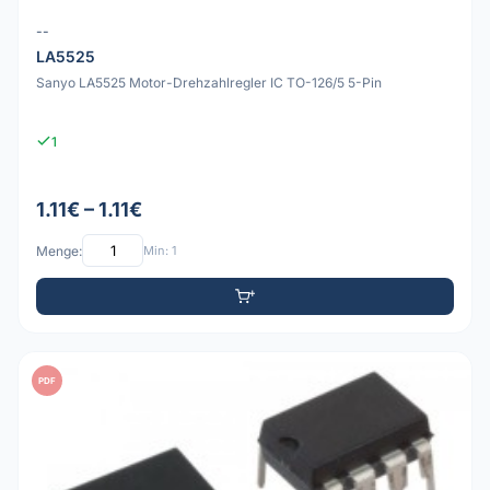
--
LA5525
Sanyo LA5525 Motor-Drehzahlregler IC TO-126/5 5-Pin
1
1.11€ – 1.11€
Menge:
Min: 1
PDF