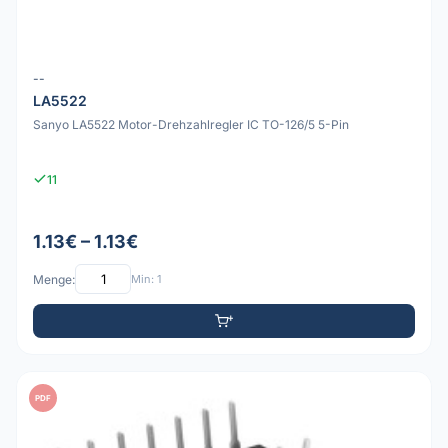
--
LA5522
Sanyo LA5522 Motor-Drehzahlregler IC TO-126/5 5-Pin
11
1.13€ – 1.13€
Menge:
Min: 1
PDF