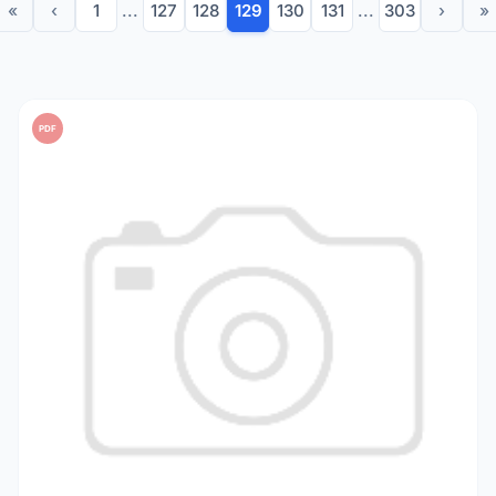
«
‹
1
...
127
128
129
130
131
...
303
›
»
PDF