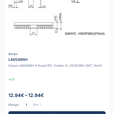
Sanyo
LA6548NH
Sanyo LA6548NH 4-Kanal BTL Treiber IC, HSOP28H, SMT, RoHS
3
12.94€ – 12.94€
Menge:
Min: 1