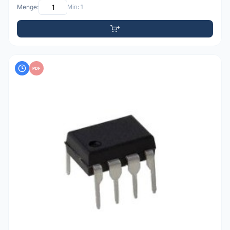
Menge:
Min: 1
PDF