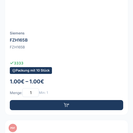
Siemens
FZH165B
FZH165B
3333
Packung mit 10 Stück
1.00€ – 1.00€
Menge:
Min: 1
PDF