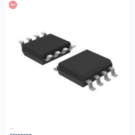
PDF
--