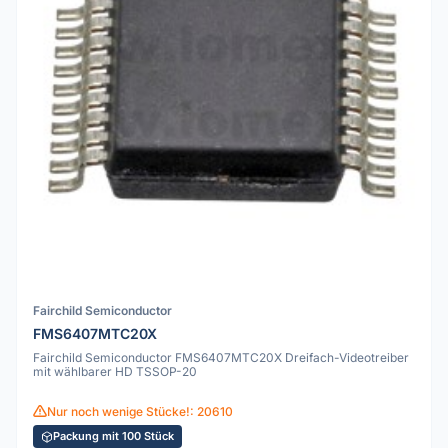
Fairchild Semiconductor
FMS6407MTC20X
Fairchild Semiconductor FMS6407MTC20X Dreifach-Videotreiber
mit wählbarer HD TSSOP-20
Nur noch wenige Stücke!: 20610
Packung mit 100 Stück