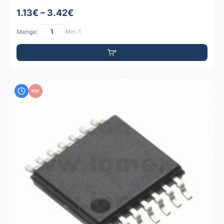
1.13€ – 3.42€
Menge:
Min: 1
PDF