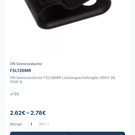
ON Semiconductor
FSL136MR
ON Semiconductor FSL136MR Leistungsschaltregler, 650V 3A,
PDIP-8
30
2.62€ – 2.78€
Menge:
Min: 1