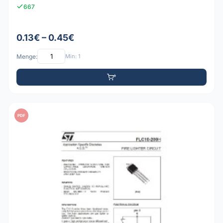
667
0.13€ – 0.45€
Menge:
Min: 1
PDF