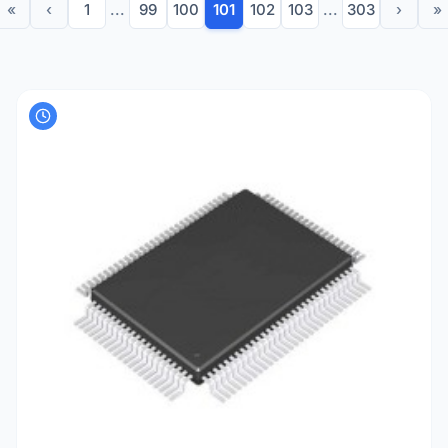
«
‹
1
...
99
100
101
102
103
...
303
›
»