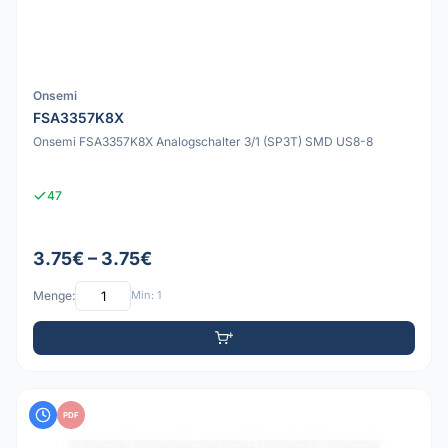
Onsemi
FSA3357K8X
Onsemi FSA3357K8X Analogschalter 3/1 (SP3T) SMD US8-8
47
3.75€ – 3.75€
Menge:
Min: 1
PDF