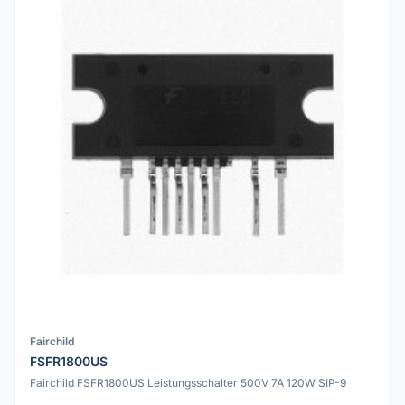
Fairchild
FSFR1800US
Fairchild FSFR1800US Leistungsschalter 500V 7A 120W SIP-9