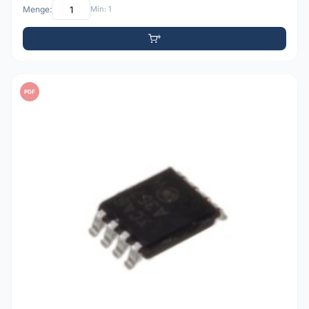
Menge:
Min: 1
PDF