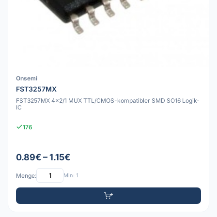
Onsemi
FST3257MX
FST3257MX 4x2/1 MUX TTL/CMOS-kompatibler SMD SO16 Logik-
IC
176
0.89€ – 1.15€
Menge:
Min: 1