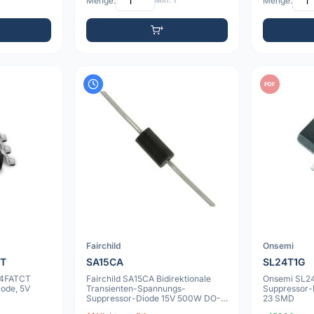
Menge:
Min: 1
Menge:
PDF
Fairchild
Onsemi
T
SA15CA
SL24T1G
4FATCT
Fairchild SA15CA Bidirektionale
Onsemi SL24
iode, 5V
Transienten-Spannungs-
Suppressor
Suppressor-Diode 15V 500W DO-
23 SMD
 SC-70/6
15