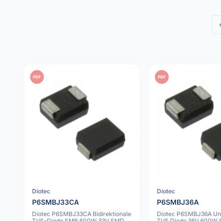
PDF
PDF
Diotec
Diotec
P6SMBJ33CA
P6SMBJ36A
Diotec P6SMBJ33CA Bidirektionale
Diotec P6SMBJ36A Uni
TVS-Diode SMB 600W 33V SMD
TVS Diode 36V 600W