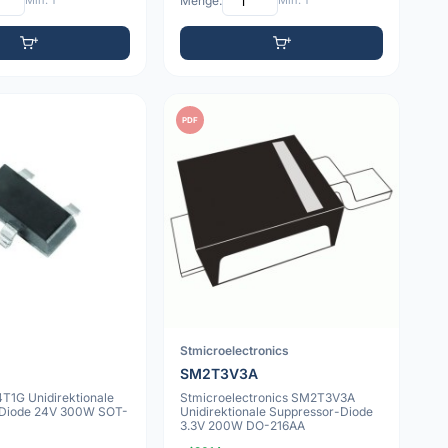
Min: 1
Menge:
Min: 1
PDF
Stmicroelectronics
SM2T3V3A
T1G Unidirektionale
Stmicroelectronics SM2T3V3A
-Diode 24V 300W SOT-
Unidirektionale Suppressor-Diode
3.3V 200W DO-216AA