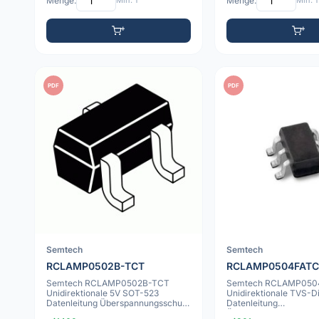
Menge:
Min: 1
Menge:
Min: 1
PDF
PDF
Semtech
Semtech
RCLAMP0502B-TCT
RCLAMP0504FATC
Semtech RCLAMP0502B-TCT
Semtech RCLAMP050
Unidirektionale 5V SOT-523
Unidirektionale TVS-D
Datenleitung Überspannungsschutz
Datenleitung
Transil-Diode
Überspannungsschutz,