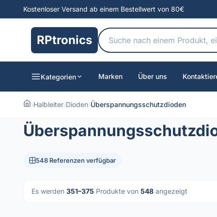
Kostenloser Versand ab einem Bestellwert von 80€
RPtronics
Marken
Über uns
Kontaktier
Kategorien
›
Halbleiter
›
Dioden
›
Überspannungsschutzdioden
Überspannungsschutzdi
548 Referenzen verfügbar
Es werden
351–375
Produkte von
548
angezeigt