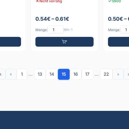
Nicht vorrätig
5900
0.54€ – 0.61€
0.50€ –
Menge:
Min: 1
Menge:
«
‹
1
...
13
14
15
16
17
...
22
›