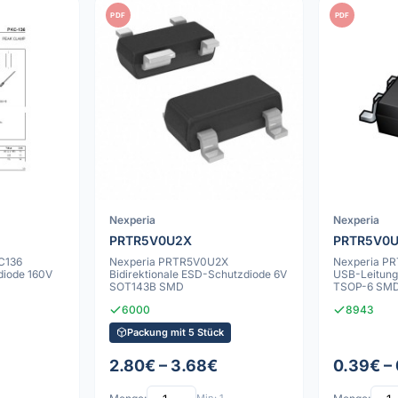
PDF
PDF
Nexperia
Nexperia
PRTR5V0U2X
PRTR5V0U
C136
Nexperia PRTR5V0U2X
Nexperia P
diode 160V
Bidirektionale ESD-Schutzdiode 6V
USB-Leitung
SOT143B SMD
TSOP-6 SM
6000
8943
Packung mit 5 Stück
2.80€ – 3.68€
0.39€ –