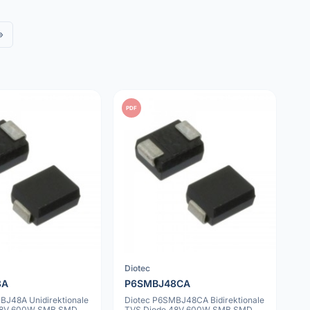
»
PDF
Diotec
8A
P6SMBJ48CA
BJ48A Unidirektionale
Diotec P6SMBJ48CA Bidirektionale
48V 600W SMB SMD
TVS Diode 48V 600W SMB SMD