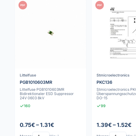
PDF
PDF
Littelfuse
Stmicroelectronics
PGB1010603MR
PKC136
Littelfuse PGB1010603MR
Stmicroelectronics PK
Bidirektionaler ESD Suppressor
Überspannungsschutz
24V 0603 8kV
DO-15
160
99
0.75€ – 1.31€
1.39€ – 1.52€