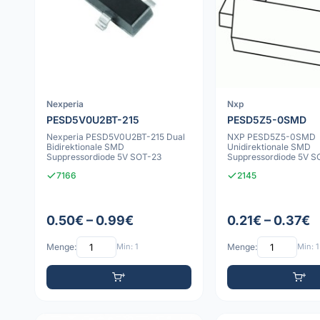
Nexperia
Nxp
PESD5V0U2BT-215
PESD5Z5-0SMD
Nexperia PESD5V0U2BT-215 Dual
NXP PESD5Z5-0SMD
Bidirektionale SMD
Unidirektionale SMD
Suppressordiode 5V SOT-23
Suppressordiode 5V 
7166
2145
0.50€ – 0.99€
0.21€ – 0.37€
Menge:
Min: 1
Menge:
Min: 1