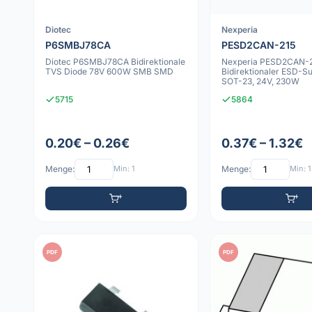
Diotec
Nexperia
P6SMBJ78CA
PESD2CAN-215
Diotec P6SMBJ78CA Bidirektionale
Nexperia PESD2CAN-
TVS Diode 78V 600W SMB SMD
Bidirektionaler ESD-Su
SOT-23, 24V, 230W
5715
5864
0.20€ – 0.26€
0.37€ – 1.32€
Menge:
Min: 1
Menge:
Min: 1
PDF
PDF