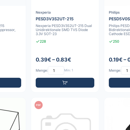
Nexperia
Philips
PESD3V3S2UT-215
PESD5V0S
215
Nexperia PESD3V3S2UT-215 Dual
Philips PES
ppressor,
Unidirektionale SMD TVS Diode
Bidirektion
3.3V SOT-23
Cathode ESD
23
228
250
0.39€ – 0.83€
0.19€ – 
Menge:
Min: 1
Menge:
PDF