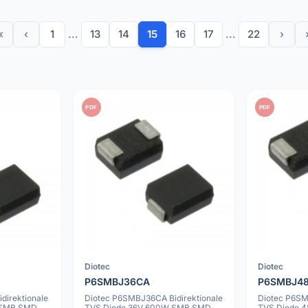
«
‹
1
...
13
14
15
16
17
...
22
›
PDF
PDF
Diotec
Diotec
P6SMBJ36CA
P6SMBJ4
direktionale
Diotec P6SMBJ36CA Bidirektionale
Diotec P6SM
 SMB SMD
TVS Diode 36V 600W SMB SMD
TVS Diode 