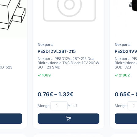
Nexperia
Nexperia
PESD12VL2BT-215
PESD24V
Nexperia PESD12VL2BT-215 Dual
Nexperia P
Bidirektionale TVS Diode 12V 200W
Bidirektion
SOD-523
SOT-23 SMD
SOD-323
1069
21802
0.76€ – 1.32€
0.65€ –
Menge:
Min: 1
Menge: