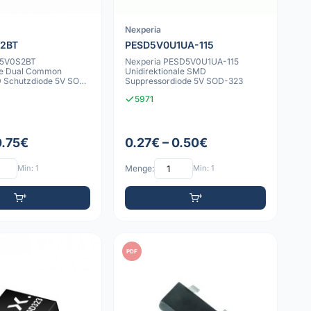
Nexperia
2BT
PESD5V0U1UA-115
D5V0S2BT
Nexperia PESD5V0U1UA-115
ale Dual Common
Unidirektionale SMD
 Schutzdiode 5V SOT-
Suppressordiode 5V SOD-323
5971
0.75€
0.27€ – 0.50€
Min: 1
Menge:
Min: 1
PDF