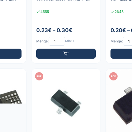
4555
2643
0.23€ – 0.30€
0.20€ –
Menge:
Min: 1
Menge:
PDF
PDF