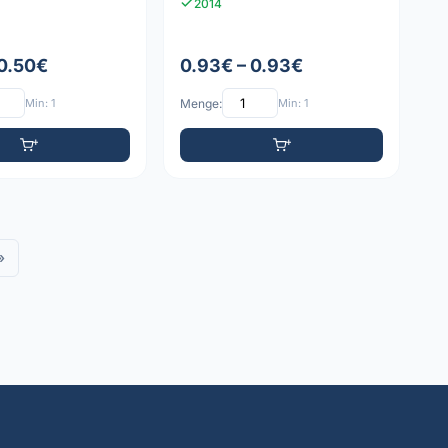
2014
 0.50€
0.93€ – 0.93€
Min: 1
Menge:
Min: 1
»