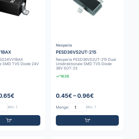
Nexperia
V1BAX
PESD36VS2UT-215
ESD24VV1BAX
Nexperia PESD36VS2UT-215 Dual
ale SMD TVS Diode 24V
Unidirektionale SMD TVS Diode
36V SOT-23
1638
 0.65€
0.45€ – 0.96€
Min: 1
Menge:
Min: 1