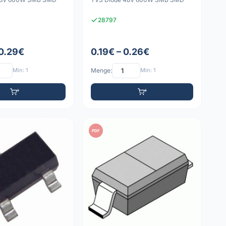
28797
 0.29€
0.19€ – 0.26€
Min: 1
Menge:
Min: 1
PDF