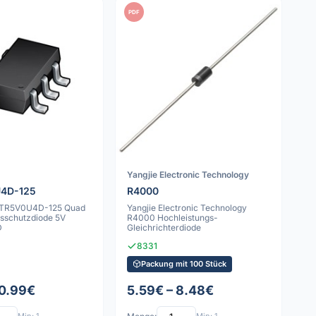
PDF
Yangjie Electronic Technology
4D-125
R4000
RTR5V0U4D-125 Quad
Yangjie Electronic Technology
sschutzdiode 5V
R4000 Hochleistungs-
D
Gleichrichterdiode
8331
Packung mit 100 Stück
 0.99€
5.59€ – 8.48€