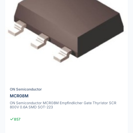
ON Semiconductor
MCR08M
ON Semiconductor MCR08M Empfindlicher Gate Thyristor SCR
800V 0.6A SMD SOT-223
857