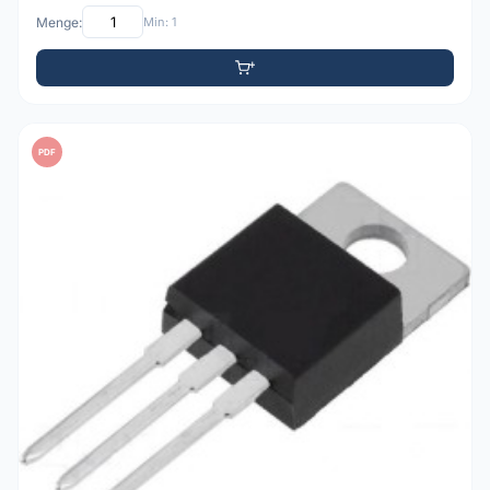
Menge:
Min: 1
PDF