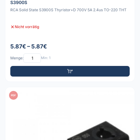
S3900S
RCA Solid State S3900S Thyristor+D 700V 5A 2.4us TO-220 THT
Nicht vorrätig
5.87€ – 5.87€
Menge:
Min: 1
PDF