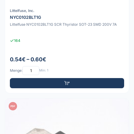
Littelfuse, Inc.
NYC0102BLT1G
Littelfuse NYC0102BLT1G SCR Thyristor SOT-23 SMD 200V 7A
164
0.54€ – 0.60€
Menge:
Min: 1
PDF