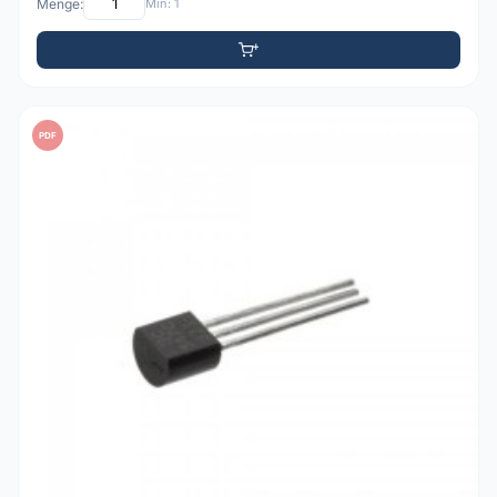
Menge:
Min: 1
PDF