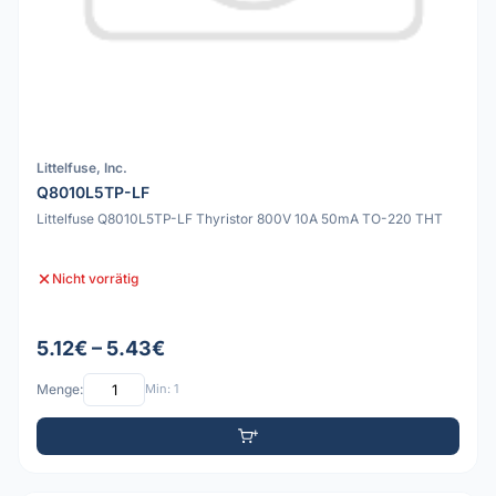
Littelfuse, Inc.
Q8010L5TP-LF
Littelfuse Q8010L5TP-LF Thyristor 800V 10A 50mA TO-220 THT
Nicht vorrätig
5.12€ – 5.43€
Menge:
Min: 1