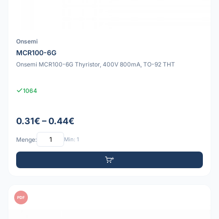
Onsemi
MCR100-6G
Onsemi MCR100-6G Thyristor, 400V 800mA, TO-92 THT
1064
0.31€ – 0.44€
Menge:
Min: 1
PDF