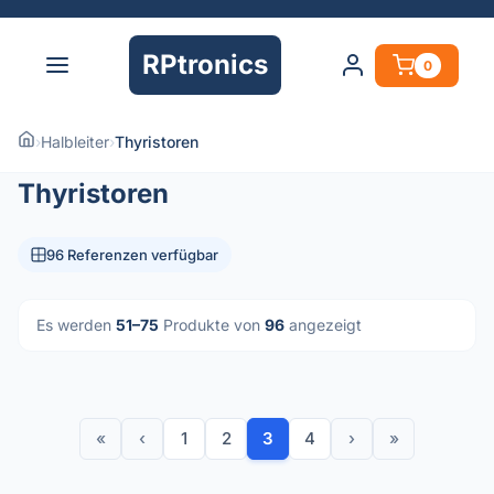
RPtronics
0
›
Halbleiter
›
Thyristoren
Thyristoren
96 Referenzen verfügbar
Es werden
51–75
Produkte von
96
angezeigt
«
‹
1
2
3
4
›
»