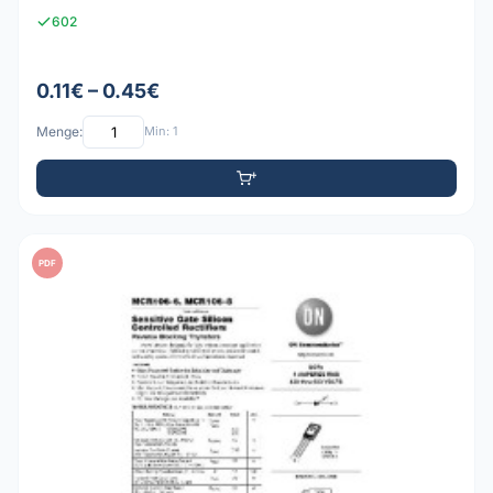
602
0.11€ – 0.45€
Menge:
Min: 1
PDF