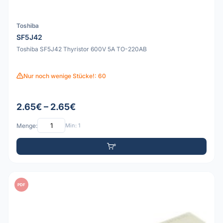
Toshiba
SF5J42
Toshiba SF5J42 Thyristor 600V 5A TO-220AB
Nur noch wenige Stücke!: 60
2.65€ – 2.65€
Menge:
Min: 1
PDF