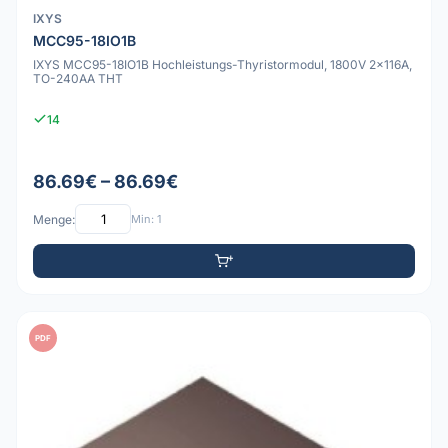
IXYS
MCC95-18IO1B
IXYS MCC95-18IO1B Hochleistungs-Thyristormodul, 1800V 2x116A,
TO-240AA THT
14
86.69€ – 86.69€
Menge:
Min: 1
PDF