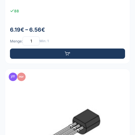
88
6.19€ – 6.56€
Menge:
Min: 1
PDF