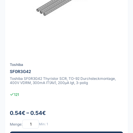
Toshiba
SF0R3G42
Toshiba SF0R3G42 Thyristor SCR, TO-92 Durchsteckmontage,
400V VDRM, 300mA IT(AV), 200µA Igt, 3-polig
121
0.54€ – 0.54€
Menge:
Min: 1