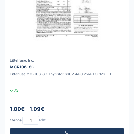
Littelfuse, Inc.
MCR106-8G
Littelfuse MCR106-8G Thyristor 600V 4A 0.2mA TO-126 THT
73
1.00€ – 1.09€
Menge:
Min: 1