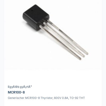
EgyÃ©b gyÃ¡rtÃ³
MCR100-8
Generischer MCR100-8 Thyristor, 600V 0.8A, TO-92 THT