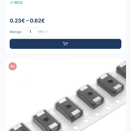
4632
0.23€ – 0.62€
Menge:
Min: 1
PDF