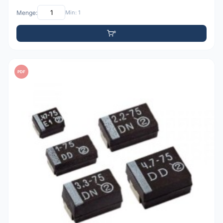
Menge:
Min: 1
PDF