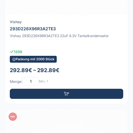
Vishay
293D226X96R3A2TE3
Vishay 293D226X96R3A2TE3 22uF 6.3V Tantalkondensator
1359
Packung mit 2000 Stück
292.89€ – 292.89€
Menge:
Min: 1
PDF