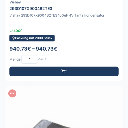
Vishay
293D107X9004B2TE3
Vishay 293D107X9004B2TE3 100uF 4V Tantalkondensator
4000
Packung mit 2000 Stück
940.73€ – 940.73€
Menge:
Min: 1
PDF