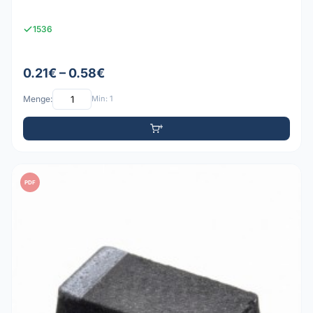
1536
0.21€ – 0.58€
Menge:
Min: 1
PDF