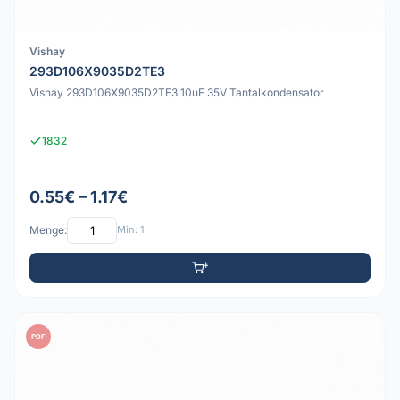
Vishay
293D106X9035D2TE3
Vishay 293D106X9035D2TE3 10uF 35V Tantalkondensator
1832
0.55€ – 1.17€
Menge:
Min: 1
PDF