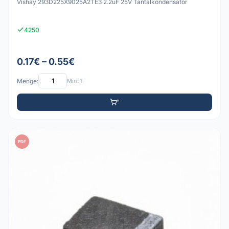
Vishay 293D225X9025A2TE3 2.2uF 25V Tantalkondensator
4250
0.17€ – 0.55€
Menge:
Min: 1
PDF