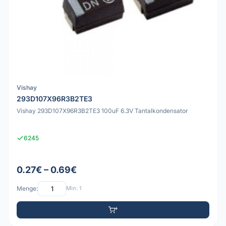
Vishay
293D107X96R3B2TE3
Vishay 293D107X96R3B2TE3 100uF 6.3V Tantalkondensator
6245
0.27€ – 0.69€
Menge:
Min: 1