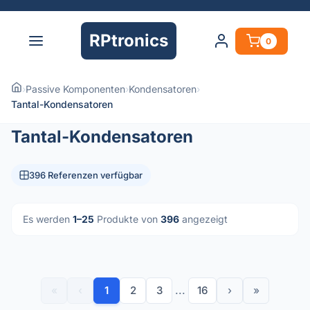
RPtronics
0
›
Passive Komponenten
›
Kondensatoren
›
Tantal-Kondensatoren
Tantal-Kondensatoren
396 Referenzen verfügbar
Es werden
1–25
Produkte von
396
angezeigt
«
‹
1
2
3
...
16
›
»