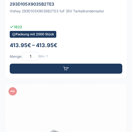
293D105X9035B2TE3
Vishay 293D105X9035B2TE3 1uF 35V Tantalkondensator
1823
Packung mit 2000 Stück
413.95€ – 413.95€
Menge:
Min: 1
PDF