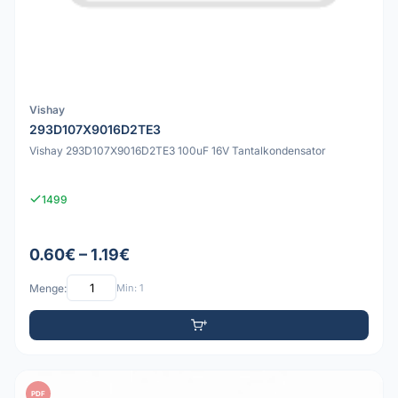
Vishay
293D107X9016D2TE3
Vishay 293D107X9016D2TE3 100uF 16V Tantalkondensator
1499
0.60€ – 1.19€
Menge:
Min: 1
PDF