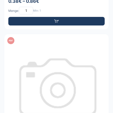
0.38€ – 0.86€
Menge:
Min: 1
PDF