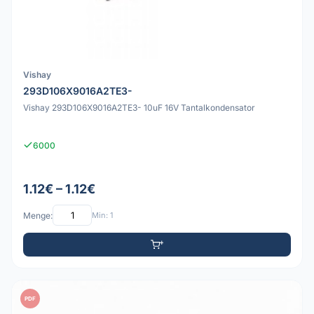
Vishay
293D106X9016A2TE3-
Vishay 293D106X9016A2TE3- 10uF 16V Tantalkondensator
6000
1.12€ – 1.12€
Menge:
Min: 1
PDF