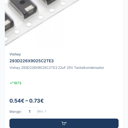
Vishay
293D226X9025C2TE3
Vishay 293D226X9025C2TE3 22uF 25V Tantalkondensator
1973
0.54€ – 0.73€
Menge:
Min: 1