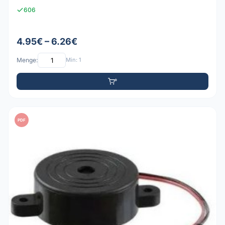
606
4.95€ – 6.26€
Menge:
Min: 1
PDF