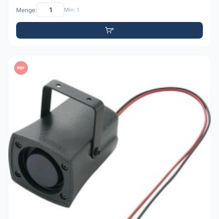
Menge:
Min: 1
PDF