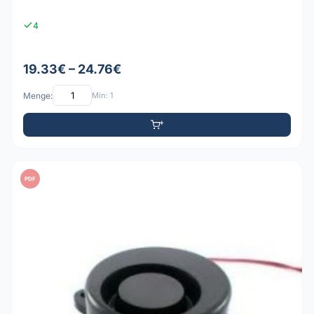
4
19.33€ – 24.76€
Menge:
Min: 1
PDF