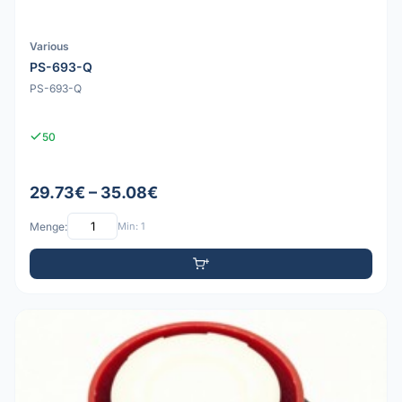
Various
PS-693-Q
PS-693-Q
50
29.73€ – 35.08€
Menge:
Min: 1