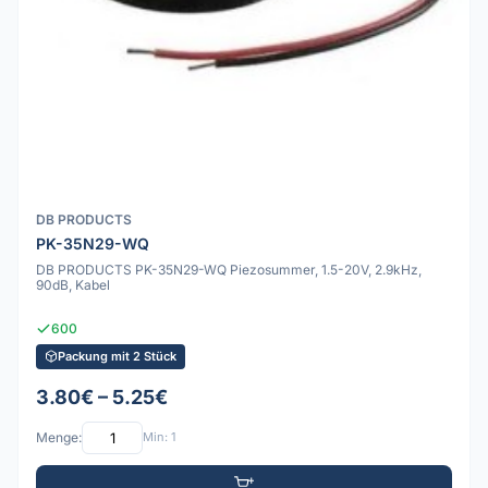
DB PRODUCTS
PK-35N29-WQ
DB PRODUCTS PK-35N29-WQ Piezosummer, 1.5-20V, 2.9kHz,
90dB, Kabel
600
Packung mit 2 Stück
3.80€ – 5.25€
Menge:
Min: 1