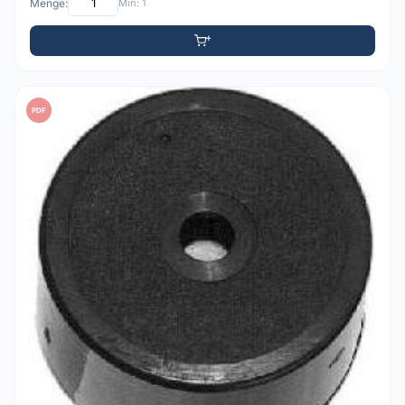
Menge:
Min: 1
PDF