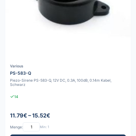
Various
PS-583-Q
Piezo-Sirene PS-583-Q, 12V DC, 0.3A, 100dB, 0.14m Kabel,
Schwarz
14
11.79€ – 15.52€
Menge:
Min: 1