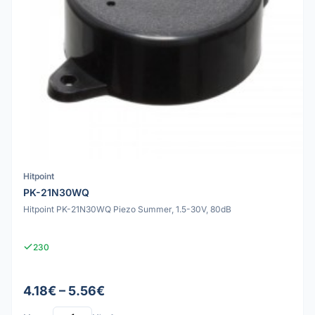
Hitpoint
PK-21N30WQ
Hitpoint PK-21N30WQ Piezo Summer, 1.5-30V, 80dB
230
4.18€ – 5.56€