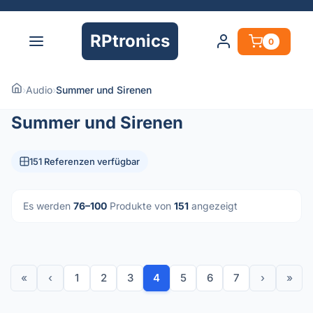
RPtronics
0
›
Audio
›
Summer und Sirenen
Summer und Sirenen
151 Referenzen verfügbar
Es werden
76–100
Produkte von
151
angezeigt
«
‹
1
2
3
4
5
6
7
›
»